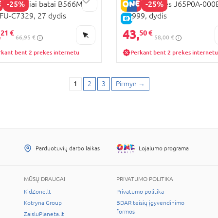
-25%
-25%
 žieminiai batai B566MB-
GEOX basutės J65P0A-000
U-C7329, 27 dydis
C9999, dydis
KAINA
E-KAINA
,
43,
21 €
50 €
66,95 €
58,00 €
rkant bent 2 prekes internetu
Perkant bent 2 prekes internetu
1
2
3
Pirmyn
→
Parduotuvių darbo laikas
Lojalumo programa
MŪSŲ DRAUGAI
PRIVATUMO POLITIKA
KidZone.lt
Privatumo politika
Kotryna Group
BDAR teisių įgyvendinimo
formos
ZaisluPlaneta.lt