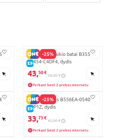
-25%
56GC-
GEOX laisvalaikio batai B3555C-
01454-C4DF4, dydis
E-KAINA
43,
50 €
58,00 €
Perkant bent 2 prekes internetu
-25%
BC-
GEOX basutės B556EA-05404-
C4P1Z, dydis
E-KAINA
33,
75 €
45,00 €
Perkant bent 2 prekes internetu