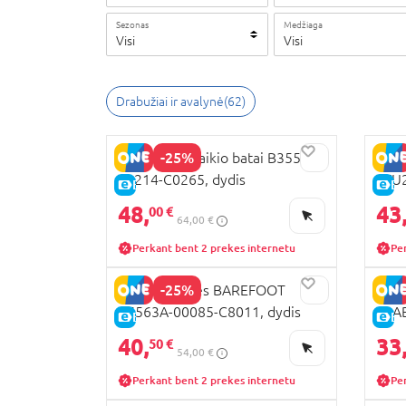
Sezonas
Medžiaga
Visi
Visi
Drabužiai ir avalynė
(
62
)
-25%
GEOX laisvalaikio batai B3558C-
GEOX
02214-C0265, dydis
0FU2
E-KAINA
E-
48,
43
00 €
64,00 €
Perkant bent 2 prekes internetu
Pe
-25%
GEOX basutės BAREFOOT
GEOX
B5563A-00085-C8011, dydis
02AB
E-KAINA
E-
40,
33
50 €
54,00 €
Perkant bent 2 prekes internetu
Pe