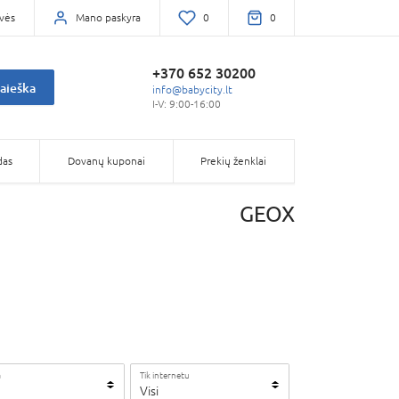
vės
Mano paskyra
0
0
+370 652 30200
aieška
info@babycity.lt
I-V: 9:00-16:00
das
Dovanų kuponai
Prekių ženklai
GEOX
a
Tik internetu
Visi