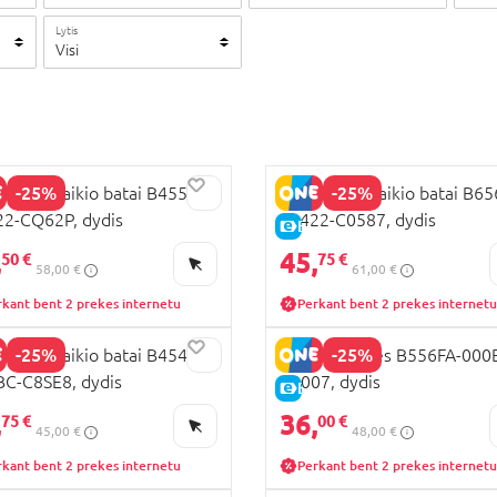
Lytis
Visi
-25%
-25%
 laisvalaikio batai B455RB-
GEOX laisvalaikio batai B6
2-CQ62P, dydis
01422-C0587, dydis
KAINA
E-KAINA
,
45,
50 €
75 €
58,00 €
61,00 €
rkant bent 2 prekes internetu
Perkant bent 2 prekes internetu
-25%
-25%
 laisvalaikio batai B454TD-
GEOX basutės B556FA-000
C-C8SE8, dydis
C0007, dydis
KAINA
E-KAINA
,
36,
75 €
00 €
45,00 €
48,00 €
rkant bent 2 prekes internetu
Perkant bent 2 prekes internetu