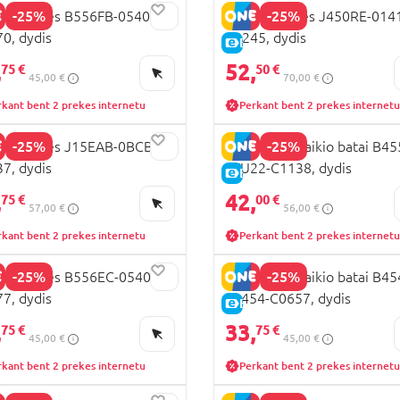
-25%
-25%
X basutės B556FB-05404-
GEOX basutės J450RE-014
0, dydis
C0245, dydis
KAINA
E-KAINA
,
52,
75 €
50 €
45,00 €
70,00 €
rkant bent 2 prekes internetu
Perkant bent 2 prekes internetu
-25%
-25%
X basutės J15EAB-0BCBN-
GEOX laisvalaikio batai B4
7, dydis
0FU22-C1138, dydis
KAINA
E-KAINA
,
42,
75 €
00 €
57,00 €
56,00 €
rkant bent 2 prekes internetu
Perkant bent 2 prekes internetu
-25%
-25%
X basutės B556EC-05404-
GEOX laisvalaikio batai B4
7, dydis
01454-C0657, dydis
KAINA
E-KAINA
,
33,
75 €
75 €
45,00 €
45,00 €
rkant bent 2 prekes internetu
Perkant bent 2 prekes internetu