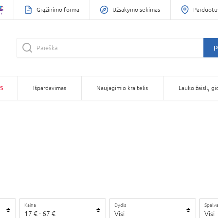
Grąžinimo forma
Užsakymo sekimas
Parduotu
P
S
Išpardavimas
Naujagimio kraitelis
Lauko žaislų gi
Kaina
Dydis
Spalv
17
€
-
67
€
Visi
Visi