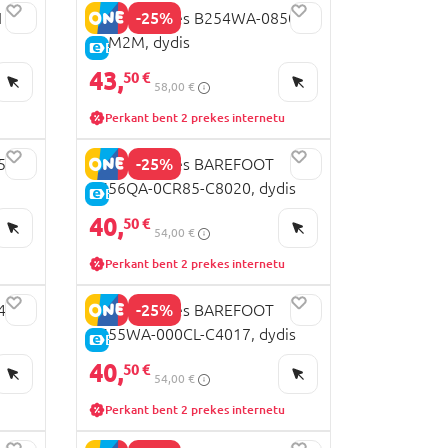
-25%
11-
GEOX basutės B254WA-08502-
C1M2M, dydis
E-KAINA
43,
50 €
58,00 €
Perkant bent 2 prekes internetu
-25%
55QB-
GEOX basutės BAREFOOT
B656QA-0CR85-C8020, dydis
E-KAINA
40,
50 €
54,00 €
Perkant bent 2 prekes internetu
-25%
54UC-
GEOX basutės BAREFOOT
B555WA-000CL-C4017, dydis
E-KAINA
40,
50 €
54,00 €
Perkant bent 2 prekes internetu