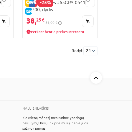
-25%
BC-
GEOX basutės J65GPA-05415-
C0700, dydis
E-KAINA
38,
25 €
51,00 €
Perkant bent 2 prekes internetu
Rodyti
24
NAUJIENLAIŠKIS
Kiekvieną mėnesį mes turime ypatingų
pasiūlymų! Prisijunk prie mūsų ir apie juos
sužinok pirmas!