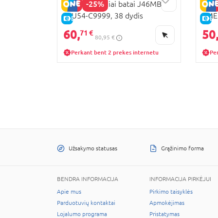
-25%
GEOX žieminiai batai J46MBF-
GEOX
0FU54-C9999, 38 dydis
0MEF
E-KAINA
E-
60,
50
71 €
80,95 €
Perkant bent 2 prekes internetu
Pe
Užsakymo statusas
Grąžinimo forma
BENDRA INFORMACIJA
INFORMACIJA PIRKĖJUI
Apie mus
Pirkimo taisyklės
Parduotuvių kontaktai
Apmokėjimas
Lojalumo programa
Pristatymas