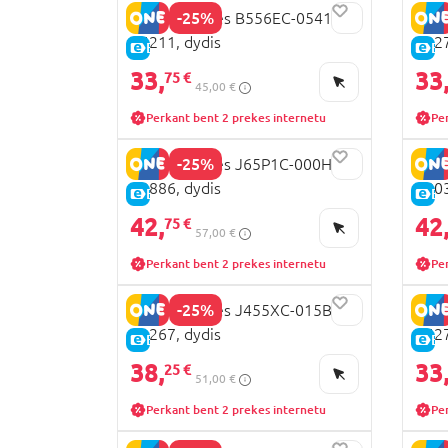
-25%
GEOX basutės B556EC-05410-
GEO
C4211, dydis
C027
E-KAINA
E-
33,
33
75 €
45,00 €
Perkant bent 2 prekes internetu
Pe
-25%
GEOX basutės J65P1C-000HH-
GEO
C0886, dydis
C803
E-KAINA
E-
42,
42
75 €
57,00 €
Perkant bent 2 prekes internetu
Pe
-25%
GEOX basutės J455XC-015BC-
GEO
C1267, dydis
C427
E-KAINA
E-
38,
33
25 €
51,00 €
Perkant bent 2 prekes internetu
Pe