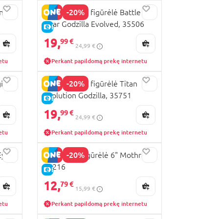
-20%
ing
GODZILLA 7" figūrėlė Battle
Roar Godzilla Evolved, 35506
E-KAINA
19,
99 €
24,99 €
etu
Perkant papildomą prekę internetu
-20%
gized
GODZILLA 7" figūrėlė Titan
Evolution Godzilla, 35751
E-KAINA
19,
99 €
24,99 €
etu
Perkant papildomą prekę internetu
-20%
Eye,
GODZILLA figūrėlė 6" Mothra,
35216
E-KAINA
12,
79 €
15,99 €
etu
Perkant papildomą prekę internetu