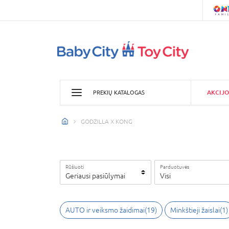
AKCIJO
PREKIŲ KATALOGAS
GODZILLA X KONG
Rūšiuoti
Parduotuvės
Geriausi pasiūlymai
Visi
AUTO ir veiksmo žaidimai
(
19
)
Minkštieji žaislai
(
1
)