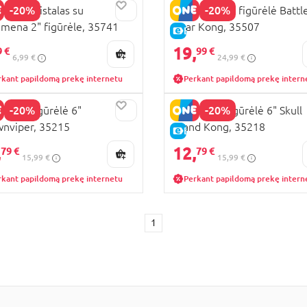
-20%
-20%
ILLA kristalas su
GODZILLA 7" figūrėlė Battl
gmena 2" figūrėle, 35741
Roar Kong, 35507
KAINA
E-KAINA
19,
9 €
99 €
6,99 €
24,99 €
rkant papildomą prekę internetu
Perkant papildomą prekę intern
-20%
-20%
ILLA figūrėlė 6"
GODZILLA figūrėlė 6" Skull
nviper, 35215
Island Kong, 35218
KAINA
E-KAINA
,
12,
79 €
79 €
15,99 €
15,99 €
rkant papildomą prekę internetu
Perkant papildomą prekę intern
1