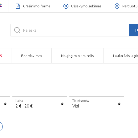
Grąžinimo forma
Užsakymo sekimas
Parduotu
P
S
Išpardavimas
Naujagimio kraitelis
Lauko žaislų gi
Kaina
Tik internetu
2
€
-
20
€
Visi