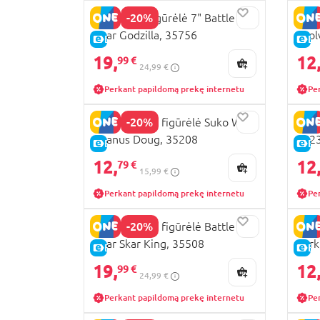
-20%
GODZILLA figūrėlė 7" Battle
GODZ
Roar Godzilla, 35756
Evol
E-KAINA
E-
19,
12
99 €
24,99 €
Perkant papildomą prekę internetu
Pe
-20%
GODZILLA 5" figūrėlė Suko With
GODZ
Titanus Doug, 35208
352
E-KAINA
E-
12,
12
79 €
15,99 €
Perkant papildomą prekę internetu
Pe
-20%
GODZILLA 7” figūrėlė Battle
GODZ
Roar Skar King, 35508
Vark
E-KAINA
E-
19,
12
99 €
24,99 €
Perkant papildomą prekę internetu
Pe