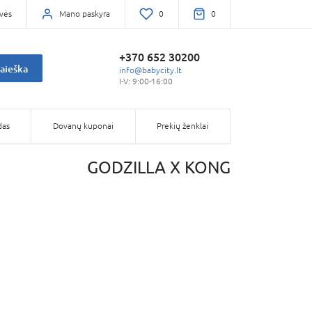
vės
Mano paskyra
0
0
+370 652 30200
aieška
info@babycity.lt
I-V: 9:00-16:00
das
Dovanų kuponai
Prekių ženklai
GODZILLA X KONG