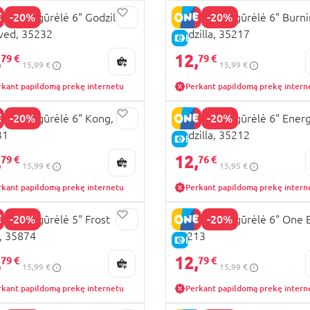
-20%
-20%
ILLA figūrėlė 6" Godzilla
GODZILLA figūrėlė 6" Burn
ved, 35232
Godzilla, 35217
KAINA
E-KAINA
,
12,
79 €
79 €
15,99 €
15,99 €
rkant papildomą prekę internetu
Perkant papildomą prekę intern
-20%
-20%
ILLA figūrėlė 6" Kong,
GODZILLA figūrėlė 6" Ener
31
Godzilla, 35212
KAINA
E-KAINA
,
12,
79 €
76 €
15,99 €
15,95 €
rkant papildomą prekę internetu
Perkant papildomą prekę intern
-20%
-20%
ILLA figūrėlė 5" Frost
GODZILLA figūrėlė 6" One 
, 35874
35213
KAINA
E-KAINA
,
12,
79 €
79 €
15,99 €
15,99 €
rkant papildomą prekę internetu
Perkant papildomą prekę intern