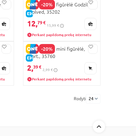
-20%
e
GODZILLA 6" figūrėlė Godzilla
Evolved, 35202
E-KAINA
12,
79 €
15,99 €
etu
Perkant papildomą prekę internetu
-20%
GODZILLA 2" mini figūrėlė,
asort., 35760
E-KAINA
2,
39 €
2,99 €
etu
Perkant papildomą prekę internetu
Rodyti
24