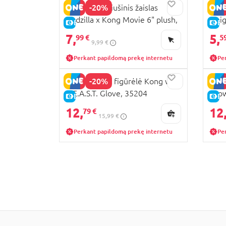
-20%
GODZILLA pliušinis žaislas
GODZ
Godzilla x Kong Movie 6" plush,
stai
E-KAINA
E-
asort., 35800
7,
5,
99 €
5
9,99 €
Perkant papildomą prekę internetu
Pe
-20%
GODZILLA 6" figūrėlė Kong with
GODZ
B.E.A.S.T. Glove, 35204
Drow
E-KAINA
E-
12,
12
79 €
15,99 €
Perkant papildomą prekę internetu
Pe