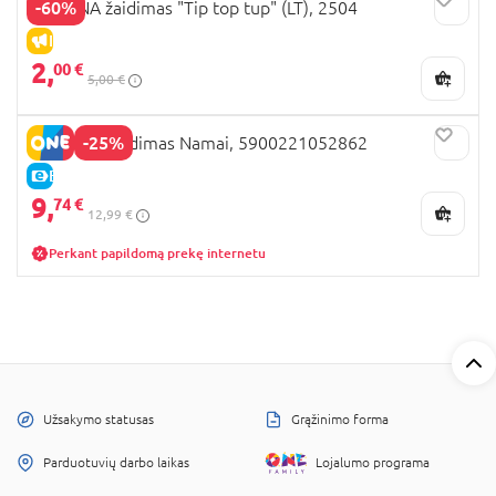
-60%
GRANNA žaidimas "Tip top tup" (LT), 2504
IŠPARDAVIMAS
2,
00 €
5,00 €
-25%
GRANNA Žaidimas Namai, 5900221052862
E-KAINA
9,
74 €
12,99 €
Perkant papildomą prekę internetu
Užsakymo statusas
Grąžinimo forma
Parduotuvių darbo laikas
Lojalumo programa