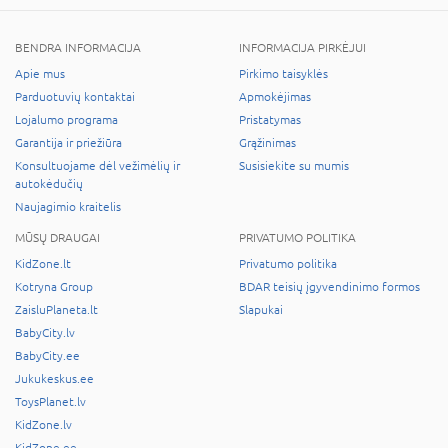
BENDRA INFORMACIJA
INFORMACIJA PIRKĖJUI
Apie mus
Pirkimo taisyklės
Parduotuvių kontaktai
Apmokėjimas
Lojalumo programa
Pristatymas
Garantija ir priežiūra
Grąžinimas
Konsultuojame dėl vežimėlių ir
Susisiekite su mumis
autokėdučių
Naujagimio kraitelis
MŪSŲ DRAUGAI
PRIVATUMO POLITIKA
KidZone.lt
Privatumo politika
Kotryna Group
BDAR teisių įgyvendinimo formos
ZaisluPlaneta.lt
Slapukai
BabyCity.lv
BabyCity.ee
Jukukeskus.ee
ToysPlanet.lv
KidZone.lv
KidZone.ee