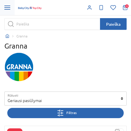
0
Paieška
Granna
Granna
Rūšiuoti
Geriausi pasiūlymai
Filtras