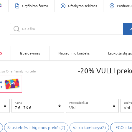
Grąžinimo forma
Užsakymo sekimas
Parduotu
P
S
Išpardavimas
Naujagimio kraitelis
Lauko žaislų gi
-20% VULLI prekė
 su One Family kortele
Kaina
Prekės ženklas
Spalv
7
€
-
76
€
Visi
Visi
Sauskelnės ir higienos prekės
(
2
)
Vaiko kambarys
(
2
)
LEGO ir ko