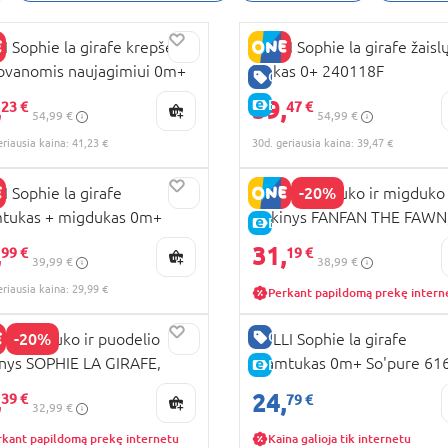
I Sophie la girafe krepšelis
VULLI Sophie la girafe žaisl
ovanomis naujagimiui 0m+
lankas 0+ 240118F
RA KAINA
GERA KAINA
359
,
39,
KAINA
E-KAINA
23 €
47 €
54,99 €
54,99 €
eriausia kaina: 41,23 €
30d. geriausia kaina: 39,47 €
-20%
I Sophie la girafe
VULLI kramtuko ir migduko
tukas + migdukas 0m+
rinkinys FANFAN THE FAWN
RA KAINA
E-KAINA
iesticated 000003
850808
,
31,
KAINA
99 €
19 €
39,99 €
38,99 €
eriausia kaina: 29,99 €
Perkant papildomą prekę intern
GERA KAINA
-20%
I kramtuko ir puodelio
VULLI Sophie la girafe
inys SOPHIE LA GIRAFE,
kramtukas 0m+ So'pure 61
E-KAINA
KAINA
809
,
24,
39 €
79 €
32,99 €
rkant papildomą prekę internetu
Kaina galioja tik internetu