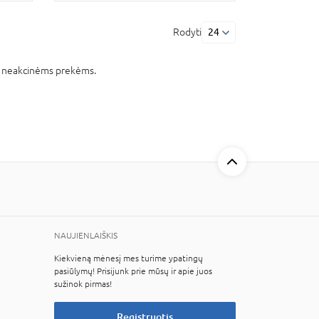
Rodyti
24
k neakcinėms prekėms.
NAUJIENLAIŠKIS
Kiekvieną mėnesį mes turime ypatingų
pasiūlymų! Prisijunk prie mūsų ir apie juos
sužinok pirmas!
Registruotis