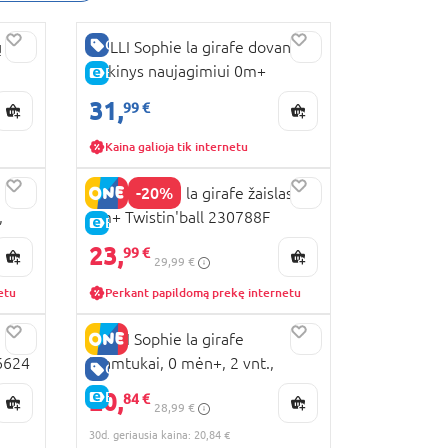
GERA KAINA
ų
VULLI Sophie la girafe dovanų
rinkinys naujagimiui 0m+
E-KAINA
010325
31,
99 €
Kaina galioja tik internetu
-20%
VULLI Sophie la girafe žaislas
,
6m+ Twistin'ball 230788F
E-KAINA
23,
99 €
29,99 €
etu
Perkant papildomą prekę internetu
VULLI Sophie la girafe
6624
kramtukai, 0 mėn+, 2 vnt.,
GERA KAINA
516510E
20,
E-KAINA
84 €
28,99 €
30d. geriausia kaina: 20,84 €