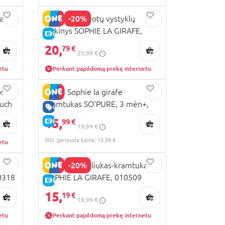
-20%
affe,
VULLI 4 spalvotų vystyklų
rinkinys SOPHIE LA GIRAFE,
E-KAINA
70x70 cm, 850800
20,
79 €
25,99 €
etu
Perkant papildomą prekę internetu
os
VULLI Sophie la girafe
ouch
kramtukas SO'PURE, 3 mėn+,
GERA KAINA
220120
15,
E-KAINA
99 €
19,99 €
30d. geriausia kaina: 15,99 €
etu
-20%
VULLI kamuoliukas-kramtukas
0318
SOPHIE LA GIRAFE, 010509
E-KAINA
15,
19 €
18,99 €
etu
Perkant papildomą prekę internetu