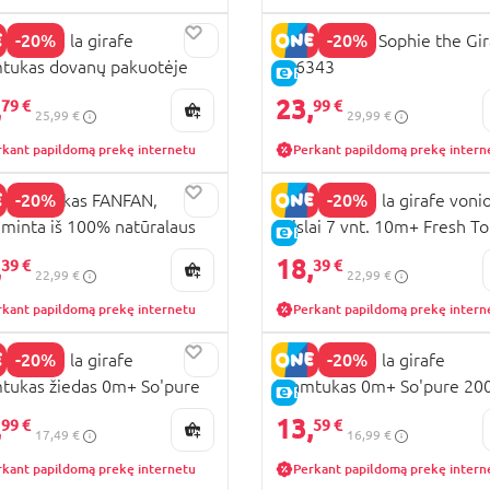
-20%
-20%
I Sophie la girafe
Vulli rinkinys Sophie the Gir
tukas dovanų pakuotėje
516343
KAINA
E-KAINA
So'pure 616331
,
23,
79 €
99 €
25,99 €
29,99 €
rkant papildomą prekę internetu
Perkant papildomą prekę intern
-20%
-20%
I stirniukas FANFAN,
VULLI Sophie la girafe voni
minta iš 100% natūralaus
žaislai 7 vnt. 10m+ Fresh T
KAINA
E-KAINA
iuko, 0mėn.+, 616341
523428
,
18,
39 €
39 €
22,99 €
22,99 €
rkant papildomą prekę internetu
Perkant papildomą prekę intern
-20%
-20%
I Sophie la girafe
VULLI Sophie la girafe
tukas žiedas 0m+ So'pure
kramtukas 0m+ So'pure 20
KAINA
E-KAINA
117
,
13,
99 €
59 €
17,49 €
16,99 €
rkant papildomą prekę internetu
Perkant papildomą prekę intern