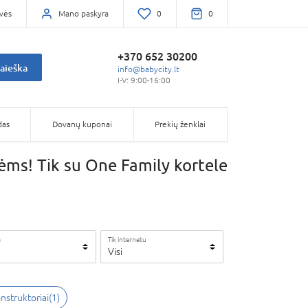
vės
Mano paskyra
0
0
+370 652 30200
aieška
info@babycity.lt
I-V: 9:00-16:00
das
Dovanų kuponai
Prekių ženklai
ms! Tik su One Family kortele
a
Tik internetu
Visi
nstruktoriai
(
1
)