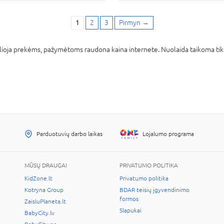
1
2
3
Pirmyn
→
lioja prekėms, pažymėtoms raudona kaina internete. Nuolaida taikoma ti
Parduotuvių darbo laikas
Lojalumo programa
MŪSŲ DRAUGAI
PRIVATUMO POLITIKA
KidZone.lt
Privatumo politika
Kotryna Group
BDAR teisių įgyvendinimo
formos
ZaisluPlaneta.lt
Slapukai
BabyCity.lv