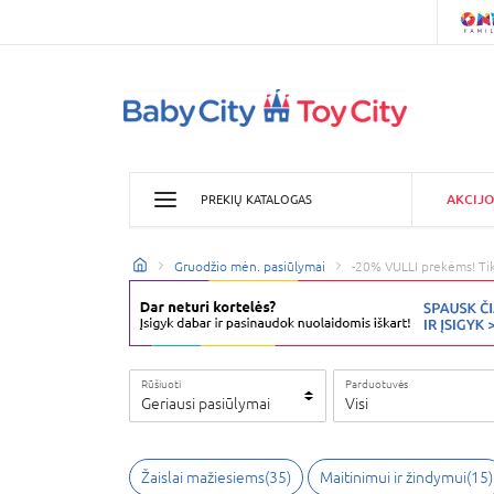
AKCIJO
PREKIŲ KATALOGAS
Gruodžio mėn. pasiūlymai
-20% VULLI prekėms! Tik
Rūšiuoti
Parduotuvės
Geriausi pasiūlymai
Visi
Žaislai mažiesiems
(
35
)
Maitinimui ir žindymui
(
15
)