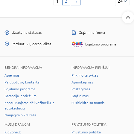
1
2
→
24
Užsakymo statusas
Grąžinimo forma
Parduotuvių darbo laikas
Lojalumo programa
BENDRA INFORMACIJA
INFORMACIJA PIRKĖJUI
Apie mus
Pirkimo taisyklės
Parduotuvių kontaktai
Apmokėjimas
Lojalumo programa
Pristatymas
Garantija ir priežiūra
Grąžinimas
Konsultuojame dėl vežimėlių ir
Susisiekite su mumis
autokėdučių
Naujagimio kraitelis
MŪSŲ DRAUGAI
PRIVATUMO POLITIKA
KidZone.lt
Privatumo politika