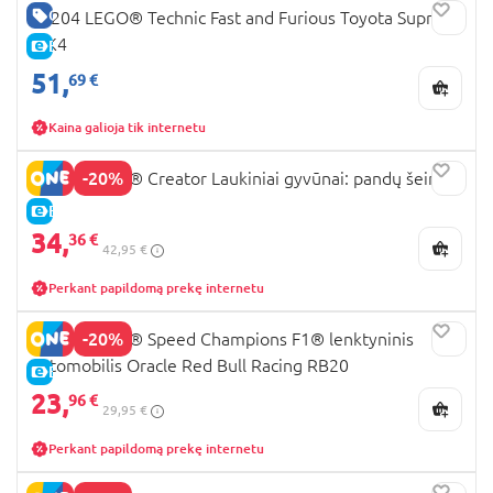
GERA KAINA
42204 LEGO® Technic Fast and Furious Toyota Supra
MK4
E-KAINA
51,
69 €
Kaina galioja tik internetu
-20%
31165 LEGO® Creator Laukiniai gyvūnai: pandų šeima
E-KAINA
34,
36 €
42,95 €
Perkant papildomą prekę internetu
-20%
77243 LEGO® Speed Champions F1® lenktyninis
automobilis Oracle Red Bull Racing RB20
E-KAINA
23,
96 €
29,95 €
Perkant papildomą prekę internetu