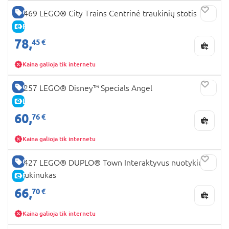
GERA KAINA
60469 LEGO® City Trains Centrinė traukinių stotis
E-KAINA
78,
45 €
Kaina galioja tik internetu
GERA KAINA
43257 LEGO® Disney™ Specials Angel
E-KAINA
60,
76 €
Kaina galioja tik internetu
GERA KAINA
10427 LEGO® DUPLO® Town Interaktyvus nuotykių
traukinukas
E-KAINA
66,
70 €
Kaina galioja tik internetu