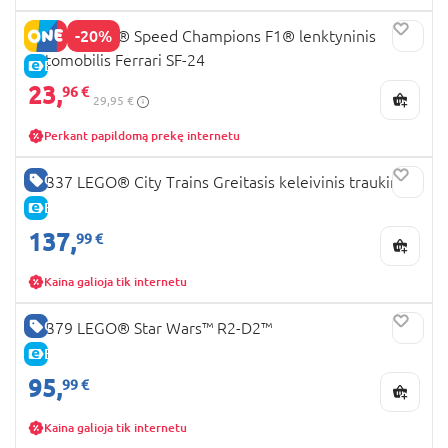
-20%
77242 LEGO® Speed Champions F1® lenktyninis
automobilis Ferrari SF-24
E-KAINA
23,
96 €
29,95 €
Perkant papildomą prekę internetu
GERA KAINA
60337 LEGO® City Trains Greitasis keleivinis traukinys
E-KAINA
137,
99 €
Kaina galioja tik internetu
GERA KAINA
75379 LEGO® Star Wars™ R2-D2™
E-KAINA
95,
99 €
Kaina galioja tik internetu