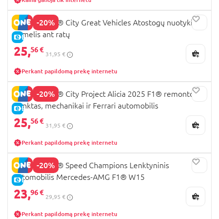
-20%
60454 LEGO® City Great Vehicles Atostogų nuotykių
namelis ant ratų
E-KAINA
25,
56 €
31,95 €
Perkant papildomą prekę internetu
-20%
60443 LEGO® City Project Alicia 2025 F1® remonto
punktas, mechanikai ir Ferrari automobilis
E-KAINA
25,
56 €
31,95 €
Perkant papildomą prekę internetu
-20%
77244 LEGO® Speed Champions Lenktyninis
automobilis Mercedes-AMG F1® W15
E-KAINA
23,
96 €
29,95 €
Perkant papildomą prekę internetu