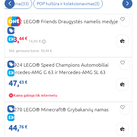
nstruktoriai
(
33
)
POP kultūra ir kolekcionavimas
(
3
)
42652 LEGO® Friends Draugystės namelis medyje
GERA KAINA
58,
44 €
E-KAINA
74,95 €
30d. geriausia kaina: 58,44 €
GERA KAINA
76924 LEGO® Speed Champions Automobiliai
Mercedes-AMG G 63 ir Mercedes-AMG SL 63
E-KAINA
47,
43 €
Kaina galioja tik internetu
GERA KAINA
21270 LEGO® Minecraft® Grybakarvių namas
E-KAINA
44,
76 €