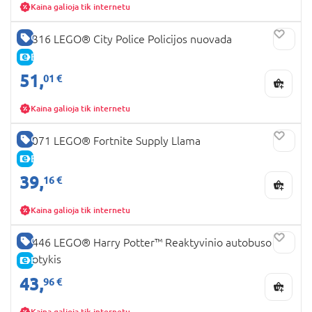
Kaina galioja tik internetu
GERA KAINA
60316 LEGO® City Police Policijos nuovada
E-KAINA
51,
01 €
Kaina galioja tik internetu
GERA KAINA
77071 LEGO® Fortnite Supply Llama
E-KAINA
39,
16 €
Kaina galioja tik internetu
GERA KAINA
76446 LEGO® Harry Potter™ Reaktyvinio autobuso
nuotykis
E-KAINA
43,
96 €
Kaina galioja tik internetu