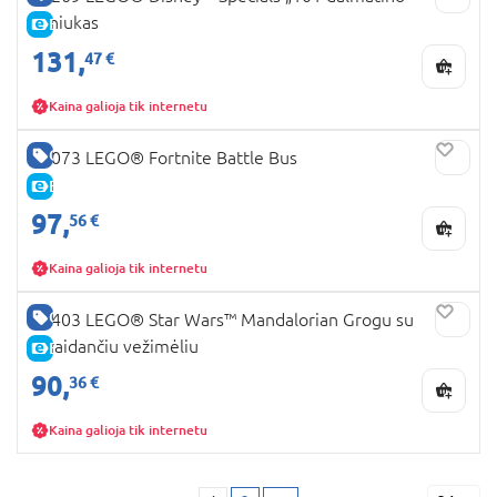
šuniukas
E-KAINA
131,
47 €
Kaina galioja tik internetu
GERA KAINA
77073 LEGO® Fortnite Battle Bus
E-KAINA
97,
56 €
Kaina galioja tik internetu
GERA KAINA
75403 LEGO® Star Wars™ Mandalorian Grogu su
skraidančiu vežimėliu
E-KAINA
90,
36 €
Kaina galioja tik internetu