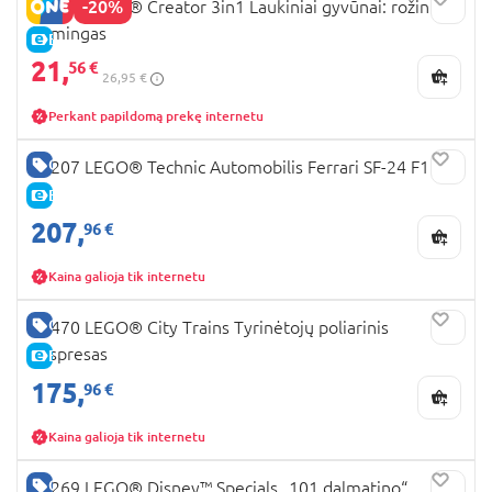
-20%
31170 LEGO® Creator 3in1 Laukiniai gyvūnai: rožinis
flamingas
E-KAINA
21,
56 €
26,95 €
Perkant papildomą prekę internetu
GERA KAINA
42207 LEGO® Technic Automobilis Ferrari SF-24 F1
E-KAINA
207,
96 €
Kaina galioja tik internetu
GERA KAINA
60470 LEGO® City Trains Tyrinėtojų poliarinis
ekspresas
E-KAINA
175,
96 €
Kaina galioja tik internetu
GERA KAINA
43269 LEGO® Disney™ Specials „101 dalmatino“