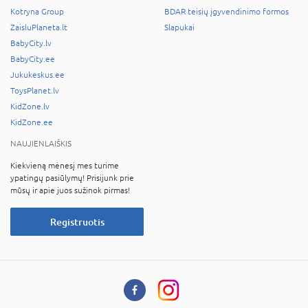
Kotryna Group
BDAR teisių įgyvendinimo formos
ZaisluPlaneta.lt
Slapukai
BabyCity.lv
BabyCity.ee
Jukukeskus.ee
ToysPlanet.lv
KidZone.lv
KidZone.ee
NAUJIENLAIŠKIS
Kiekvieną mėnesį mes turime
ypatingų pasiūlymų! Prisijunk prie
mūsų ir apie juos sužinok pirmas!
Registruotis