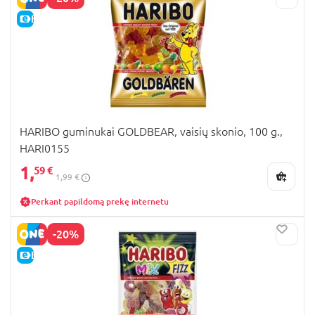
E-KAINA
HARIBO guminukai GOLDBEAR, vaisių skonio, 100 g.,
HARI0155
1,
59 €
1,99 €
Perkant papildomą prekę internetu
-20%
E-KAINA