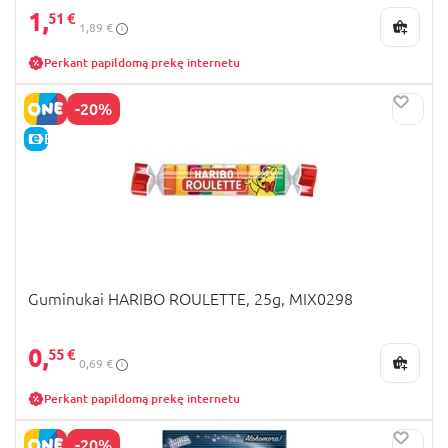
1,
51 €
1,89 €
Perkant papildomą prekę internetu
-20%
E-KAINA
Guminukai HARIBO ROULETTE, 25g, MIX0298
0,
55 €
0,69 €
Perkant papildomą prekę internetu
-20%