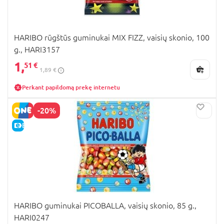
HARIBO rūgštūs guminukai MIX FIZZ, vaisių skonio, 100
g., HARI3157
1,
51 €
1,89 €
Perkant papildomą prekę internetu
-20%
E-KAINA
HARIBO guminukai PICOBALLA, vaisių skonio, 85 g.,
HARI0247