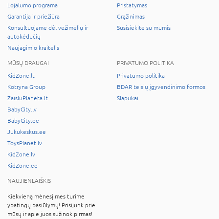
Lojalumo programa
Pristatymas
Garantija ir priežiūra
Grąžinimas
Konsultuojame dėl vežimėlių ir
Susisiekite su mumis
autokėdučių
Naujagimio kraitelis
MŪSŲ DRAUGAI
PRIVATUMO POLITIKA
KidZone.lt
Privatumo politika
Kotryna Group
BDAR teisių įgyvendinimo formos
ZaisluPlaneta.lt
Slapukai
BabyCity.lv
BabyCity.ee
Jukukeskus.ee
ToysPlanet.lv
KidZone.lv
KidZone.ee
NAUJIENLAIŠKIS
Kiekvieną mėnesį mes turime
ypatingų pasiūlymų! Prisijunk prie
mūsų ir apie juos sužinok pirmas!