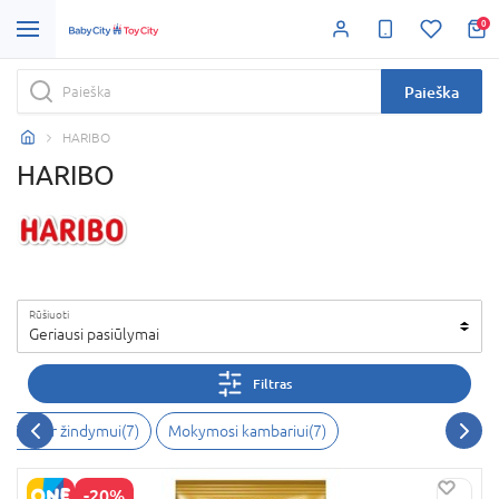
0
Paieška
HARIBO
HARIBO
Rūšiuoti
Geriausi pasiūlymai
Filtras
tinimui ir žindymui
(
7
)
Mokymosi kambariui
(
7
)
-20%