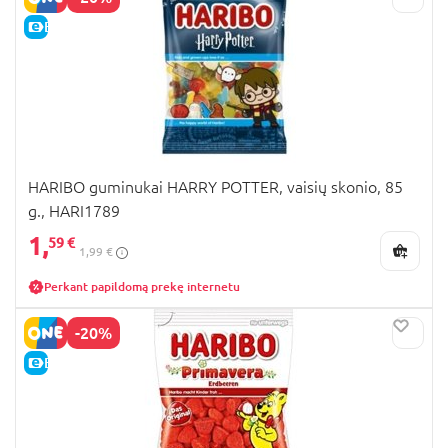
E-KAINA
HARIBO guminukai HARRY POTTER, vaisių skonio, 85
g., HARI1789
1,
59 €
1,99 €
Perkant papildomą prekę internetu
-20%
E-KAINA