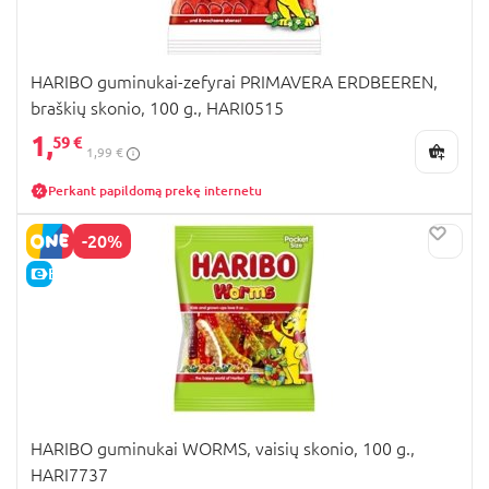
HARIBO guminukai-zefyrai PRIMAVERA ERDBEEREN,
braškių skonio, 100 g., HARI0515
1,
59 €
1,99 €
Perkant papildomą prekę internetu
-20%
E-KAINA
HARIBO guminukai WORMS, vaisių skonio, 100 g.,
HARI7737