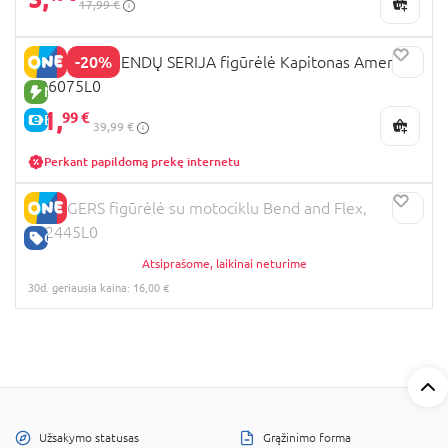
17,99 €
-20%
MARVEL LEGENDŲ SERIJA figūrėlė Kapitonas Amerika,
G06075L0
NAUJA PREKĖ
31,
99 €
E-KAINA
39,99 €
Perkant papildomą prekę internetu
AVENGERS figūrėlė su motociklu Bend and Flex,
F02445L0
GERA KAINA
Atsiprašome, laikinai neturime
30d. geriausia kaina: 16,00 €
Užsakymo statusas
Grąžinimo forma