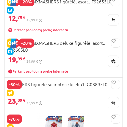
-20%
AVENGERS MIXMASHERS figūrėlė, asort., F92655L0
E-KAINA
12,
79 €
15,99 €
Perkant papildomą prekę internetu
-20%
AVENGERS MIXMASHERS deluxe figūrėlė, asort.,
F92665L0
E-KAINA
19,
99 €
24,99 €
Perkant papildomą prekę internetu
-30%
AVENGERS figurėlė su motociklu, 4in1, G08895L0
IŠPARDAVIMAS
23,
09 €
32,99 €
-70%