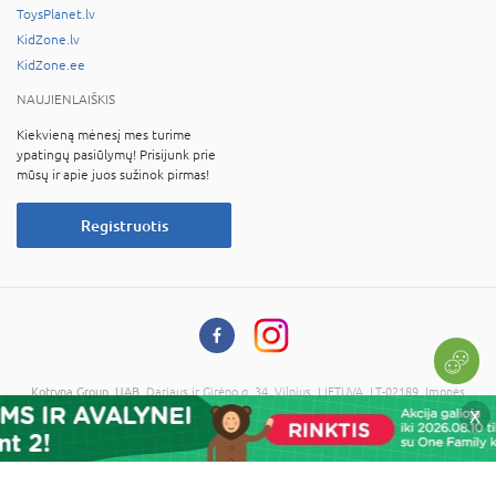
ToysPlanet.lv
KidZone.lv
KidZone.ee
NAUJIENLAIŠKIS
Kiekvieną mėnesį mes turime
ypatingų pasiūlymų! Prisijunk prie
mūsų ir apie juos sužinok pirmas!
Registruotis
Kotryna Group, UAB
, Dariaus ir Girėno g. 34, Vilnius, LIETUVA, LT-02189, Įmonės
kodas: 121673734, PVM kodas: LT216737314
X
© 2026 Visos teisės saugomos. Kopijuoti informaciją be administracijos sutikimo
draudžiama