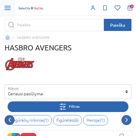
0
Paieška
HASBRO AVENGERS
HASBRO AVENGERS
Rūšiuoti
Geriausi pasiūlymai
Filtras
Figūrėlių rinkiniai(1)
Figūrėlės(6)
Herojai(1)