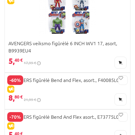
IŠPARDAVIMAS
AVENGERS veiksmo figūrėlė 6 INCH WV1 17, asort,
B9939EU4
5,
40 €
17,99 €
-60%
AVENGERS figūrėlė Bend and Flex, asort., F40085L0
IŠPARDAVIMAS
8,
80 €
21,99 €
-70%
AVENGERS figūrėlė Bend And Flex asort., E73775L0
IŠPARDAVIMAS
5,
40 €