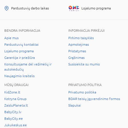
Parduotuvių darbo laikas
Lojalumo programa
BENDRA INFORMACIJA
INFORMACIJA PIRKĖJUI
Apie mus
Pirkimo taisyklės
Parduotuvių kontaktai
Apmokėjimas
Lojalumo programa
Pristatymas
Garantija ir priežiūra
Grąžinimas
Konsultuojame dėl vežimėlių ir
Susisiekite su mumis
autokėdučių
Naujagimio kraitelis
MŪSŲ DRAUGAI
PRIVATUMO POLITIKA
KidZone.lt
Privatumo politika
Kotryna Group
BDAR teisių įgyvendinimo formos
ZaisluPlaneta.lt
Slapukai
BabyCity.lv
BabyCity.ee
Jukukeskus.ee