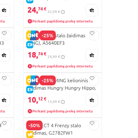
24,
74 €
32,99 €
etu
Perkant papildomą prekę internetu
-25%
CONNECT 4 stalo žaidimas
33
(ENG), A5640EF3
E-KAINA
18,
74 €
24,99 €
Perkant papildomą prekę internetu
-25%
HASBRO GAMING kelioninis
žaidimas Hungry Hungry Hippo,
E-KAINA
B1001
10,
12 €
13,49 €
etu
Perkant papildomą prekę internetu
-50%
Pace
CONNECT 4 Frenzy stalo
žaidimas, G2782FW1
IŠPARDAVIMAS