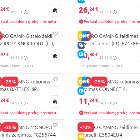
,
26,
24 €
24 €
38,99 €
34,99 €
rkant papildomą prekę internetu
Perkant papildomą prekę intern
RO GAMING stalo žaidimas
HASBRO GAMING žaidimas
OPOLY KNOCKOUT (LT),
Twister Junior (LT), F74786
RA KAINA
GERA KAINA
95633
,
20,
KAINA
E-KAINA
97 €
80 €
44,99 €
32,99 €
eriausia kaina: 24,97 €
30d. geriausia kaina: 20,80 €
-25%
-25%
BRO GAMING kelionins
HASBRO GAMING kelionins
imas BATTLESHIP,
žaidimas CONNECT 4,
KAINA
E-KAINA
5274A
F825374A
,
11,
24 €
24 €
14,99 €
14,99 €
rkant papildomą prekę internetu
Perkant papildomą prekę intern
-25%
-70%
BRO GAMING MONOPOLY
HASBRO GAMING žaidimas 
oninis žaidimas, F825674A
Yourself, E5804EU4
KAINA
IŠPARDAVIMAS