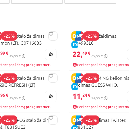
-25%
-25%
POLY stalo žaidimas
JENGA stalo žaidimas,
mon (LT), G0716633
G14995L0
KAINA
E-KAINA
,
22,
99 €
49 €
39,99 €
29,99 €
rkant papildomą prekę internetu
Perkant papildomą prekę intern
-25%
-25%
POLY stalo žaidimas
HASBRO GAMING kelionini
SIC REFRESH (LT),
žaidimas GUESS WHO,
KAINA
E-KAINA
09633
F825774A
,
11,
96 €
24 €
39,95 €
14,99 €
rkant papildomą prekę internetu
Perkant papildomą prekę intern
-25%
-25%
RY HIPPOS stalo žaidimas
HASBRO Žaidimas Twister,
), F8815UE2
98831G27
KAINA
E-KAINA