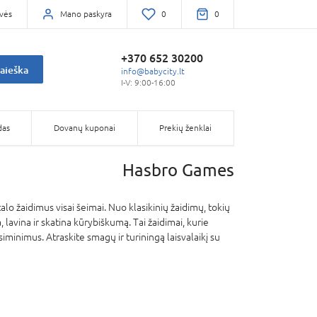
vės
Mano paskyra
0
0
+370 652 30200
aieška
info@babycity.lt
I-V: 9:00-16:00
das
Dovanų kuponai
Prekių ženklai
Hasbro Games
lo žaidimus visai šeimai. Nuo klasikinių žaidimų, tokių
lavina ir skatina kūrybiškumą. Tai žaidimai, kurie
siminimus. Atraskite smagų ir turiningą laisvalaikį su