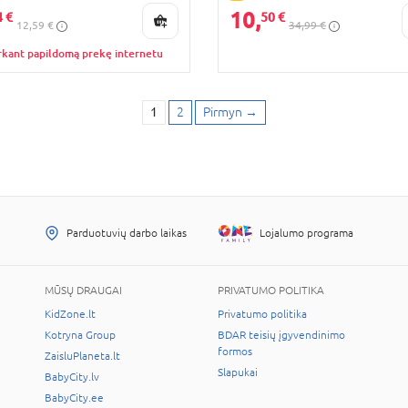
10,
4 €
50 €
12,59 €
34,99 €
rkant papildomą prekę internetu
1
2
Pirmyn
→
Parduotuvių darbo laikas
Lojalumo programa
MŪSŲ DRAUGAI
PRIVATUMO POLITIKA
KidZone.lt
Privatumo politika
Kotryna Group
BDAR teisių įgyvendinimo
formos
ZaisluPlaneta.lt
Slapukai
BabyCity.lv
BabyCity.ee