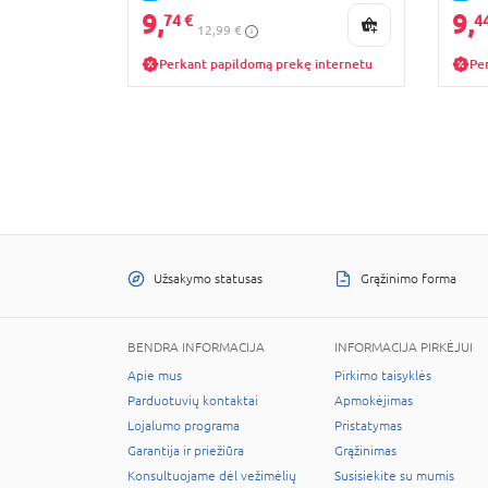
9,
9,
74 €
4
12,99 €
Perkant papildomą prekę internetu
Pe
Užsakymo statusas
Grąžinimo forma
BENDRA INFORMACIJA
INFORMACIJA PIRKĖJUI
Apie mus
Pirkimo taisyklės
Parduotuvių kontaktai
Apmokėjimas
Lojalumo programa
Pristatymas
Garantija ir priežiūra
Grąžinimas
Konsultuojame dėl vežimėlių
Susisiekite su mumis