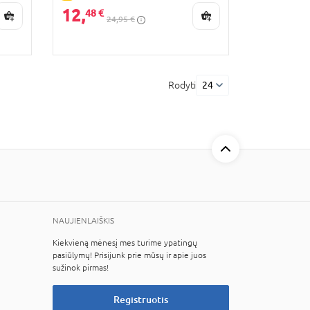
12,
48 €
24,95 €
Rodyti
24
NAUJIENLAIŠKIS
Kiekvieną mėnesį mes turime ypatingų
pasiūlymų! Prisijunk prie mūsų ir apie juos
sužinok pirmas!
Registruotis