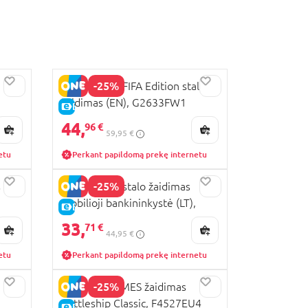
-25%
MONOPOLY FIFA Edition stalo
žaidimas (EN), G2633FW1
E-KAINA
44,
96 €
59,95 €
etu
Perkant papildomą prekę internetu
-25%
s
MONOPOLY stalo žaidimas
mobilioji bankininkystė (LT),
E-KAINA
G1424633
33,
71 €
44,95 €
etu
Perkant papildomą prekę internetu
-25%
HASBRO GAMES žaidimas
Battleship Classic, F4527EU4
E-KAINA