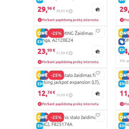
29,
29
96 €
39,95 €
Perkant papildomą prekę internetu
Pe
-25%
HASBRO GAMING Žaidimas
HASB
Jenga, A2120E24
MON
E-KAINA
GE
F89
23,
24
E-
99 €
31,99 €
30d. g
Perkant papildomą prekę internetu
-25%
MONOPOLY stalo žaidimas free
HAS
parking jackpot expansion (LT),
žaid
E-KAINA
E-
G0718633
F82
12,
11
74 €
16,99 €
Perkant papildomą prekę internetu
Pe
-25%
CLUE kelioninis stalo žaidimas
HAS
(ENG), F825174A
keli
E-KAINA
E-