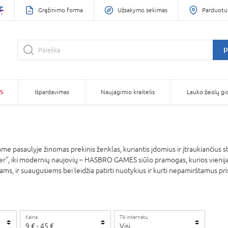
Grąžinimo forma
Užsakymo sekimas
Parduotu
P
S
Išpardavimas
Naujagimio kraitelis
Lauko žaislų gi
 pasaulyje žinomas prekinis ženklas, kuriantis įdomius ir įtraukiančius sta
ter“, iki modernių naujovių – HASBRO GAMES siūlo pramogas, kurios vienija, 
ams, ir suaugusiems bei leidžia patirti nuotykius ir kurti nepamirštamus pri
Kaina
Tik internetu
9
€
-
45
€
Visi