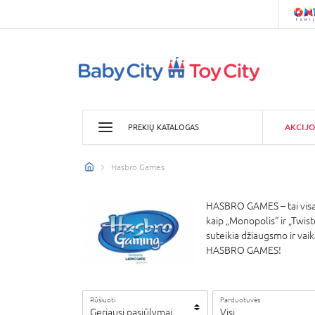
AKCIJO
PREKIŲ KATALOGAS
Hasbro Games
HASBRO GAMES – tai visame
kaip „Monopolis“ ir „Twis
suteikia džiaugsmo ir vaik
HASBRO GAMES!
Rūšiuoti
Parduotuvės
Geriausi pasiūlymai
Visi