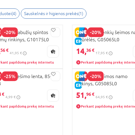
zduotei
(
4
)
Sauskelnės ir higienos prekės
(
1
)
-20%
-20%
A PIG drabužių spintos
PEPPA PIG penkių šeimos n
imų rinkinys, G10175L0
figūrėlės, G05065L0
KAINA
E-KAINA
,
14,
56 €
36 €
41,95 €
17,95 €
rkant papildomą prekę internetu
Perkant papildomą prekę intern
-25%
-20%
A PIG piešimo lenta, 85-
PEPPA PIG šeimos namo
4
rinkinys, G05085L0
KAINA
E-KAINA
51,
4 €
96 €
4,99 €
64,95 €
rkant papildomą prekę internetu
Perkant papildomą prekę intern