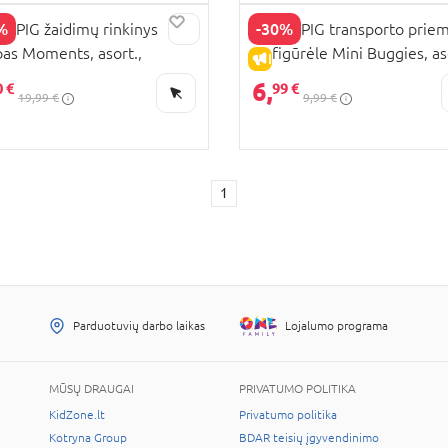
%
-30%
A PIG žaidimų rinkinys
PEPPA PIG transporto prie
as Moments, asort.,
su figūrėle Mini Buggies, as
PARDAVIMAS
IŠPARDAVIMAS
895L0
F25145L0
6,
0 €
99 €
19,99 €
9,99 €
1
Parduotuvių darbo laikas
Lojalumo programa
MŪSŲ DRAUGAI
PRIVATUMO POLITIKA
KidZone.lt
Privatumo politika
Kotryna Group
BDAR teisių įgyvendinimo