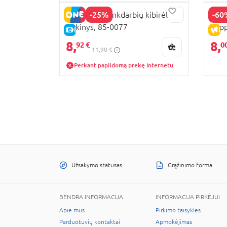
-25%
-60
PEPPA PIG rankdarbių kibirėlio
PEPP
rinkinys, 85-0077
Pepp
E-KAINA
IŠ
F21
8,
8,
92 €
0
11,90 €
Perkant papildomą prekę internetu
Užsakymo statusas
Grąžinimo forma
BENDRA INFORMACIJA
INFORMACIJA PIRKĖJUI
Apie mus
Pirkimo taisyklės
Parduotuvių kontaktai
Apmokėjimas