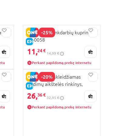
-25%
arių
PEPPA PIG rankdarbių kuprinė,
85-0058
E-KAINA
11,
24 €
14,99 €
etu
Perkant papildomą prekę internetu
-20%
PEPPA PIG išskleidžiamas
žaidimų aikštelės rinkinys,
E-KAINA
G05305L0
26,
36 €
32,95 €
etu
Perkant papildomą prekę internetu