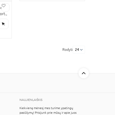
monė
ort.,
Rodyti
24
NAUJIENLAIŠKIS
Kiekvieną mėnesį mes turime ypatingų
pasiūlymų! Prisijunk prie mūsų ir apie juos