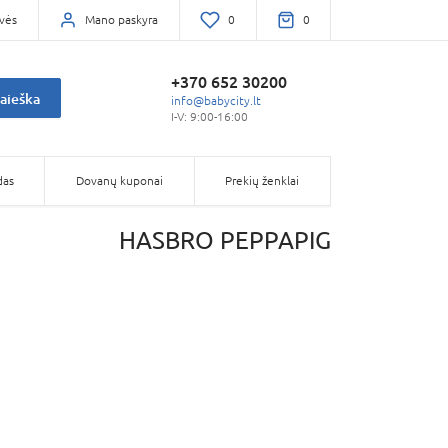
vės
Mano paskyra
0
0
+370 652 30200
aieška
info@babycity.lt
I-V: 9:00-16:00
das
Dovanų kuponai
Prekių ženklai
HASBRO PEPPAPIG