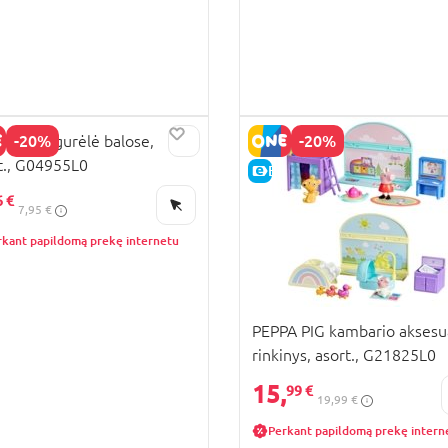
-20%
-20%
A PIG figurėlė balose,
t., G04955L0
KAINA
E-KAINA
6 €
7,95 €
rkant papildomą prekę internetu
PEPPA PIG kambario aksesu
rinkinys, asort., G21825L0
15,
99 €
19,99 €
Perkant papildomą prekę intern