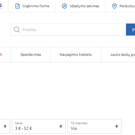
Grąžinimo forma
Užsakymo sekimas
Parduotu
P
S
Išpardavimas
Naujagimio kraitelis
Lauko žaislų gi
Kaina
Tik internetu
3
€
-
52
€
Visi