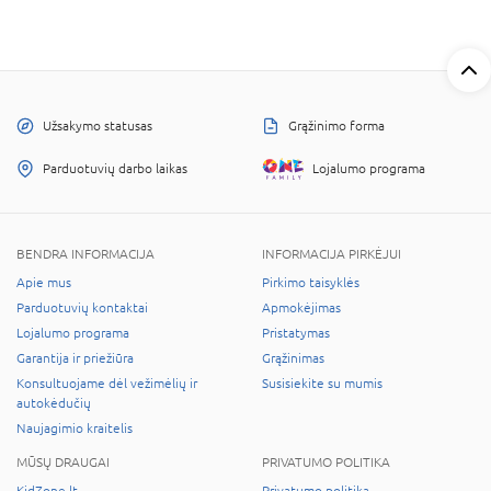
Užsakymo statusas
Grąžinimo forma
Parduotuvių darbo laikas
Lojalumo programa
BENDRA INFORMACIJA
INFORMACIJA PIRKĖJUI
Apie mus
Pirkimo taisyklės
Parduotuvių kontaktai
Apmokėjimas
Lojalumo programa
Pristatymas
Garantija ir priežiūra
Grąžinimas
Konsultuojame dėl vežimėlių ir
Susisiekite su mumis
autokėdučių
Naujagimio kraitelis
MŪSŲ DRAUGAI
PRIVATUMO POLITIKA
KidZone.lt
Privatumo politika