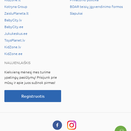
Kotryna Group
BDAR teisių įgyvendinimo formos
ZaisluPlaneta.lt
Slapukai
BabyCity.lv
BabyCity.ee
Jukukeskus.ee
ToysPlanet.lv
KidZone.lv
KidZone.ee
NAUJIENLAIŠKIS
Kiekvieną mėnesį mes turime
ypatingų pasiūlymų! Prisijunk prie
mūsų ir apie juos sužinok pirmas!
Registruotis