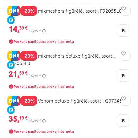
-20%
SPIDER-MAN mixmashers figūrėlė, asort., F92055L0
E-KAINA
14,
39 €
17,99 €
Perkant papildomą prekę internetu
-20%
SPIDER-MAN mixmashers deluxe figūrėlė, asort.,
F92065L0
E-KAINA
21,
59 €
26,99 €
Perkant papildomą prekę internetu
-20%
SPIDER-MAN Venom deluxe figūrėlė, asort., G07345L0
E-KAINA
35,
19 €
43,99 €
Perkant papildomą prekę internetu