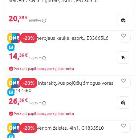
SPIDERMAN 6' figūrėlė, asort., F37305L0
20,
29 €
28,99 €
-20%
SPIDERMAN herojaus kaukė, asort., E33665L6
E-KAINA
14,
36 €
17,95 €
Perkant papildomą prekę internetu
-20%
SPIDER-MAN interaktyvus pojūčių žmogus-voras,
G07325E0
E-KAINA
26,
36 €
32,95 €
Perkant papildomą prekę internetu
-20%
SPIDERMAN Venom žaislas, 4in1, G18355L0
E-KAINA