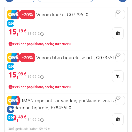
-20%
SPIDER-MAN Venom kaukė, G07295L0
E-KAINA
15,
19 €
18,99 €
Perkant papildomą prekę internetu
-20%
SPIDER-MAN Venom titan figūrėlė, asort., G07355L0
E-KAINA
15,
99 €
19,99 €
Perkant papildomą prekę internetu
SPIDERMAN ropojantis ir vandenį purškiantis voras su
Spiderman figūrėle, F78455L0
GERA KAINA
59,
49 €
E-KAINA
84,99 €
30d. geriausia kaina: 59,49 €