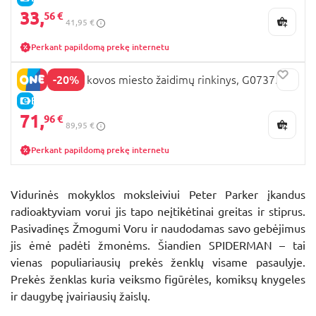
33,
56 €
41,95 €
Perkant papildomą prekę internetu
-20%
SPIDER-MAN kovos miesto žaidimų rinkinys, G07375L0
E-KAINA
71,
96 €
89,95 €
Perkant papildomą prekę internetu
Vidurinės mokyklos moksleiviui Peter Parker įkandus
radioaktyviam vorui jis tapo neįtikėtinai greitas ir stiprus.
Pasivadinęs Žmogumi Voru ir naudodamas savo gebėjimus
jis ėmė padėti žmonėms. Šiandien SPIDERMAN – tai
vienas populiariausių prekės ženklų visame pasaulyje.
Prekės ženklas kuria veiksmo figūrėles, komiksų knygeles
ir daugybę įvairiausių žaislų.