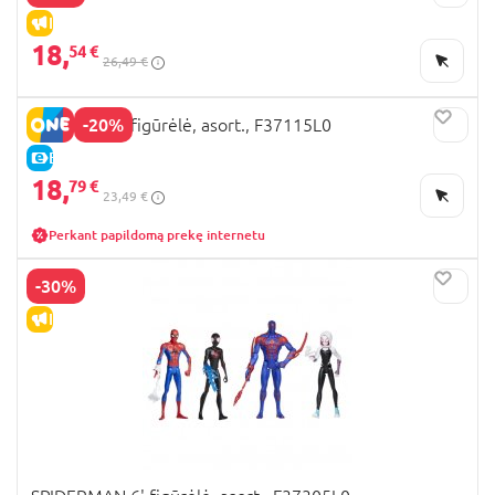
IŠPARDAVIMAS
18,
54 €
26,49 €
-20%
SPIDERMAN figūrėlė, asort., F37115L0
E-KAINA
18,
79 €
23,49 €
Perkant papildomą prekę internetu
-30%
IŠPARDAVIMAS