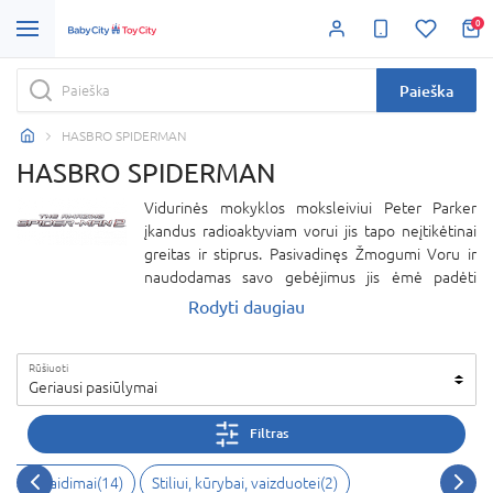
0
Paieška
HASBRO SPIDERMAN
HASBRO SPIDERMAN
Vidurinės mokyklos moksleiviui Peter Parker
įkandus radioaktyviam vorui jis tapo neįtikėtinai
greitas ir stiprus. Pasivadinęs Žmogumi Voru ir
naudodamas savo gebėjimus jis ėmė padėti
žmonėms. Šiandien SPIDERMAN – tai vienas
Rodyti daugiau
populiariausių prekės ženklų visame pasaulyje.
Prekės ženklas kuria veiksmo figūrėles, komiksų
Rūšiuoti
knygeles ir daugybę įvairiausių žaislų.
Geriausi pasiūlymai
Filtras
iksmo žaidimai(14)
Stiliui, kūrybai, vaizduotei(2)