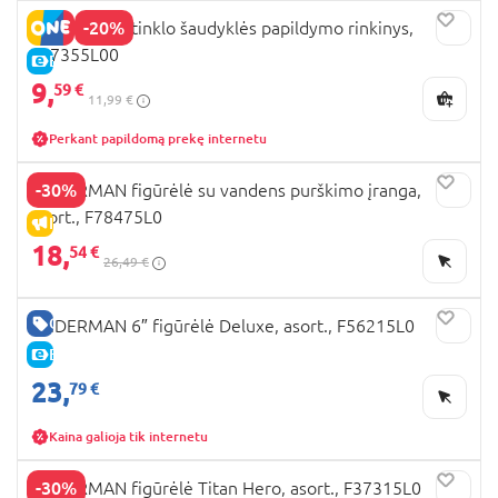
-20%
SPIDERMAN tinklo šaudyklės papildymo rinkinys,
F87355L00
E-KAINA
9,
59 €
11,99 €
Perkant papildomą prekę internetu
-30%
SPIDERMAN figūrėlė su vandens purškimo įranga,
asort., F78475L0
IŠPARDAVIMAS
18,
54 €
26,49 €
GERA KAINA
SPIDERMAN 6″ figūrėlė Deluxe, asort., F56215L0
E-KAINA
23,
79 €
Kaina galioja tik internetu
-30%
SPIDERMAN figūrėlė Titan Hero, asort., F37315L0