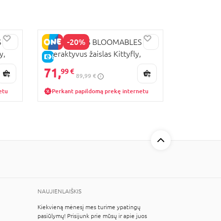
-20%
S
HATCHIMALS BLOOMABLES
y,
interaktyvus žaislas Kittyfly,
E-KAINA
6072450
71,
99 €
89,99 €
etu
Perkant papildomą prekę internetu
NAUJIENLAIŠKIS
Kiekvieną mėnesį mes turime ypatingų
pasiūlymų! Prisijunk prie mūsų ir apie juos