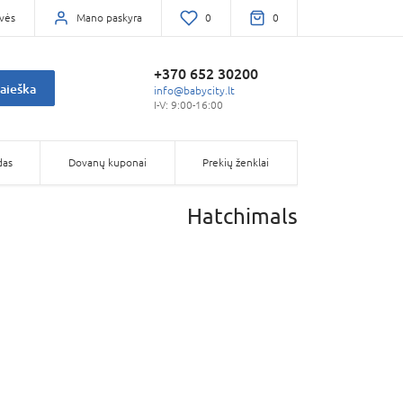
vės
Mano paskyra
0
0
+370 652 30200
aieška
info@babycity.lt
I-V: 9:00-16:00
das
Dovanų kuponai
Prekių ženklai
Hatchimals