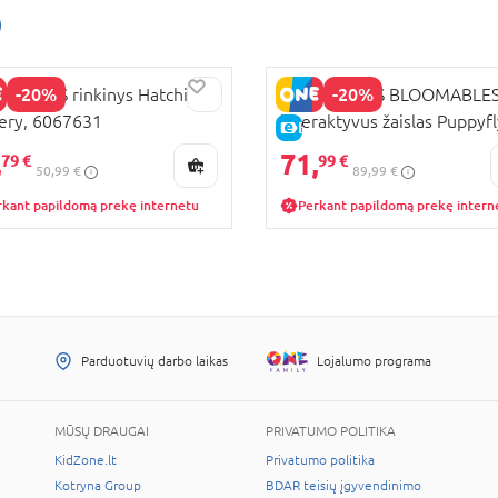
-20%
-20%
HIMALS rinkinys Hatchi-
HATCHIMALS BLOOMABLE
ery, 6067631
interaktyvus žaislas Puppyfl
KAINA
E-KAINA
6073019
,
71,
79 €
99 €
50,99 €
89,99 €
rkant papildomą prekę internetu
Perkant papildomą prekę intern
Parduotuvių darbo laikas
Lojalumo programa
MŪSŲ DRAUGAI
PRIVATUMO POLITIKA
KidZone.lt
Privatumo politika
Kotryna Group
BDAR teisių įgyvendinimo