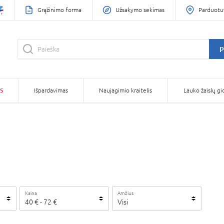
Grąžinimo forma
Užsakymo sekimas
Parduotu
P
S
Išpardavimas
Naujagimio kraitelis
Lauko žaislų gi
Kaina
Amžius
40
€ -
72
€
Visi