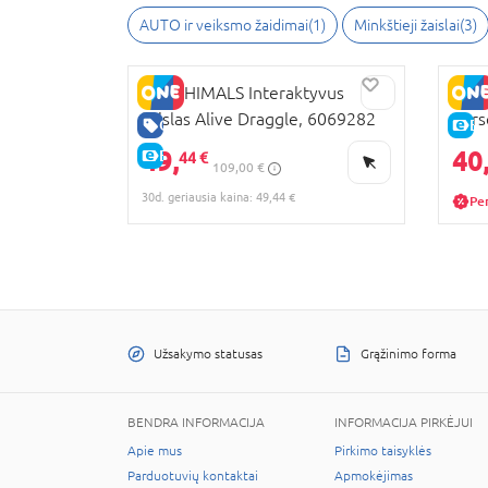
AUTO ir veiksmo žaidimai(1)
Minkštieji žaislai(3)
HATCHIMALS Interaktyvus
HATC
žaislas Alive Draggle, 6069282
nurs
GERA KAINA
E-
49,
40
E-KAINA
44 €
109,00 €
30d. geriausia kaina: 49,44 €
Pe
Užsakymo statusas
Grąžinimo forma
BENDRA INFORMACIJA
INFORMACIJA PIRKĖJUI
Apie mus
Pirkimo taisyklės
Parduotuvių kontaktai
Apmokėjimas