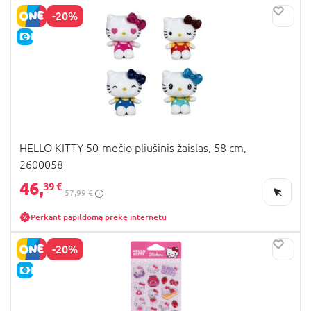
-20%
E-KAINA
HELLO KITTY 50-mečio pliušinis žaislas, 58 cm,
2600058
46,
39 €
57,99 €
Perkant papildomą prekę internetu
-20%
E-KAINA