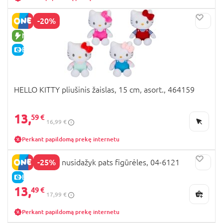
-20%
NAUJA PREKĖ
E-KAINA
HELLO KITTY pliušinis žaislas, 15 cm, asort., 464159
13,
59 €
16,99 €
Perkant papildomą prekę internetu
-25%
HELLO KITTY nusidažyk pats figūrėles, 04-6121
E-KAINA
13,
49 €
17,99 €
Perkant papildomą prekę internetu