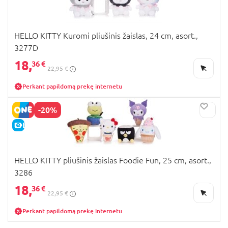
HELLO KITTY Kuromi pliušinis žaislas, 24 cm, asort.,
3277D
18,
36 €
22,95 €
Perkant papildomą prekę internetu
-20%
E-KAINA
HELLO KITTY pliušinis žaislas Foodie Fun, 25 cm, asort.,
3286
18,
36 €
22,95 €
Perkant papildomą prekę internetu