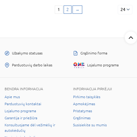
1
2
→
24
Užsakymo statusas
Grąžinimo forma
Parduotuvių darbo laikas
Lojalumo programa
BENDRA INFORMACIJA
INFORMACIJA PIRKĖJUI
Apie mus
Pirkimo taisyklės
Parduotuvių kontaktai
Apmokėjimas
Lojalumo programa
Pristatymas
Garantija ir priežiūra
Grąžinimas
Konsultuojame dėl vežimėlių ir
Susisiekite su mumis
autokėdučių