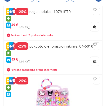
-25%
HELLO KITTY nagų lipdukai, 10791PTR
NAUJA PREKĖ
4,
49 €
E-KAINA
5,99 €
Perkant bent 2 prekes internetu
-25%
HELLO KITTY pūkuoto dienoraščio rinkinys, 04-6010
NAUJA PREKĖ
7,
49 €
E-KAINA
9,99 €
Perkant papildomą prekę internetu
-25%
NAUJA PREKĖ
E-KAINA