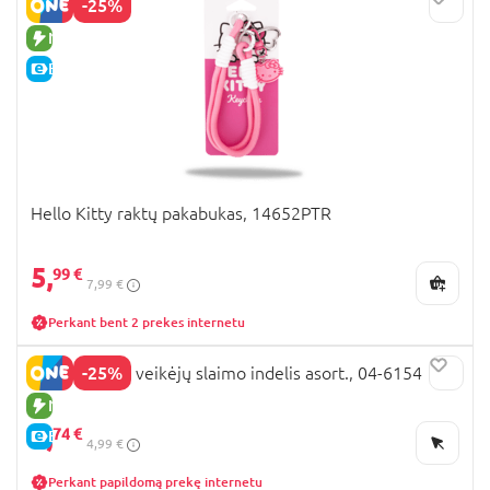
-25%
NAUJA PREKĖ
E-KAINA
Hello Kitty raktų pakabukas, 14652PTR
5,
99 €
7,99 €
Perkant bent 2 prekes internetu
-25%
HELLO KITTY veikėjų slaimo indelis asort., 04-6154
NAUJA PREKĖ
3,
74 €
E-KAINA
4,99 €
Perkant papildomą prekę internetu