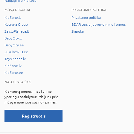
Naujagimio kraitelis
MŪSŲ DRAUGAI
PRIVATUMO POLITIKA
KidZone.lt
Privatumo politika
Kotryna Group
BDAR teisių įgyvendinimo formos
ZaisluPlaneta.lt
Slapukai
BabyCity.lv
BabyCity.ee
Jukukeskus.ee
ToysPlanet.lv
KidZone.lv
KidZone.ee
NAUJIENLAIŠKIS
Kiekvieną mėnesį mes turime
ypatingų pasiūlymų! Prisijunk prie
mūsų ir apie juos sužinok pirmas!
Registruotis