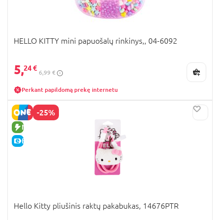
HELLO KITTY mini papuošalų rinkinys,, 04-6092
5,
24 €
6,99 €
Perkant papildomą prekę internetu
-25%
NAUJA PREKĖ
E-KAINA
Hello Kitty pliušinis raktų pakabukas, 14676PTR