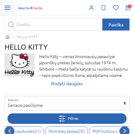
0
Paieška
HELLO KITTY
HELLO KITTY
Hello Kitty – vienas žinomiausių pasaulyje
japoniškų prekės ženklų, sukurtas 1974 m.
Simbolis – miela balta katytė su raudonu kaspinu
– tapo popkultūros ikona, atpažįstama visame
pasaulyje. Hello Kitty atspindi draugiškumą,
Rodyti daugiau
švelnumą ir pozityvią nuotaiką, todėl yra mylima
tiek vaikų, tiek suaugusiųjų. Prekės ženklas jungia
Rūšiuoti
platų asortimentą: nuo žaislų, kanceliarinių
Geriausi pasiūlymai
prekių, drabužių iki aksesuarų, namų dekoro ir net
kolekcinių daiktų. Hello Kitty produktai pasižymi
Filtras
žaismingu, spalvingu ir stilingu dizainu, kuris
leidžia kiekvienam rasti kažką sau.
, kūrybai, vaizduotei
(
21
)
Minkštieji žaislai
(
20
)
POP kultūra ir kolekci