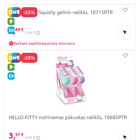
-25%
HELLO KITTY Squishy gelinis rašiklis, 10715PTR
NAUJA PREKĖ
4,
49 €
E-KAINA
5,99 €
Perkant papildomą prekę internetu
-25%
NAUJA PREKĖ
E-KAINA
HELLO KITTY nutrinamas pūkuotas rašiklis, 10685PTR
3,
37 €
4,49 €