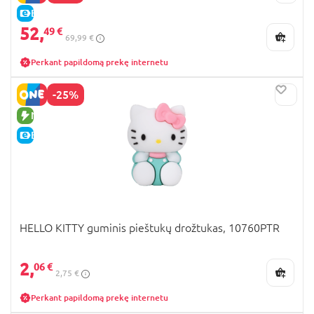
E-KAINA
52,
49 €
69,99 €
Perkant papildomą prekę internetu
-25%
NAUJA PREKĖ
E-KAINA
HELLO KITTY guminis pieštukų drožtukas, 10760PTR
2,
06 €
2,75 €
Perkant papildomą prekę internetu