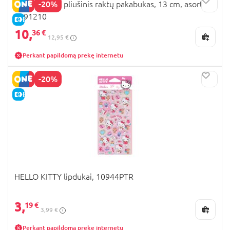
-20%
HELLO KITTY pliušinis raktų pakabukas, 13 cm, asort.,
2291210
E-KAINA
10,
36 €
12,95 €
Perkant papildomą prekę internetu
-20%
E-KAINA
HELLO KITTY lipdukai, 10944PTR
3,
19 €
3,99 €
Perkant papildomą prekę internetu