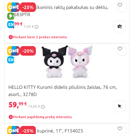
-25%
Hello Kitty silikoninis raktų pakabukas su dėklu,
14683PTR
NAUJA PREKĖ
5,
99 €
E-KAINA
7,99 €
Perkant bent 2 prekes internetu
-20%
E-KAINA
HELLO KITTY Kuromi didelis pliušinis žaislas, 76 cm,
asort., 3278D
59,
99 €
74,99 €
Perkant papildomą prekę internetu
-25%
HELLO KITTY kuprinė, 17', F154025