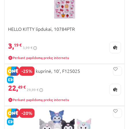
HELLO KITTY lipdukai, 10784PTR
3,
19 €
3,99 €
Perkant papildomą prekę internetu
-25%
HELLO KITTY kuprinė, 10', F125025
E-KAINA
22,
49 €
29,99 €
Perkant papildomą prekę internetu
-20%
E-KAINA