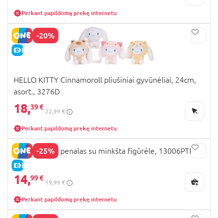
Perkant papildomą prekę internetu
-20%
E-KAINA
HELLO KITTY Cinnamoroll pliušiniai gyvūnėliai, 24cm,
asort., 3276D
18,
39 €
22,99 €
Perkant papildomą prekę internetu
-25%
HELLO KITTY penalas su minkšta figūrėle, 13006PTR
E-KAINA
14,
99 €
19,99 €
Perkant papildomą prekę internetu