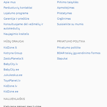
Apie mus
Pirkimo taisyklės
Parduotuvių kontaktai
Apmokėjimas
Lojalumo programa
Pristatymas
Garantija ir priežiūra
Grąžinimas
Konsultuojame dėl vežimėlių ir
Susisiekite su mumis
autokėdučių
Naujagimio kraitelis
MŪSŲ DRAUGAI
PRIVATUMO POLITIKA
KidZone.lt
Privatumo politika
Kotryna Group
BDAR teisių įgyvendinimo formos
ZaisluPlaneta.lt
Slapukai
BabyCity.lv
BabyCity.ee
Jukukeskus.ee
ToysPlanet.lv
KidZone.lv
KidZone.ee
NAUJIENLAIŠKIS
Kiekvieną mėnesį mes turime