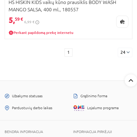
HS HISKIN KIDS vaikų kūno prausiklis BODY WASH
MANGO SALSA, 400 ml., 180557
5,
59 €
6,99 €
Perkant papildomą prekę internetu
1
24
Užsakymo statusas
Grąžinimo forma
Parduotuvių darbo laikas
Lojalumo programa
BENDRA INFORMACIJA
INFORMACIJA PIRKĖJUI