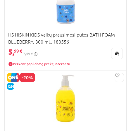
HS HISKIN KIDS vaikų prausimosi putos BATH FOAM
BLUEBERRY, 300 ml., 180556
5,
99 €
7,49 €
Perkant papildomą prekę internetu
-20%
E-KAINA