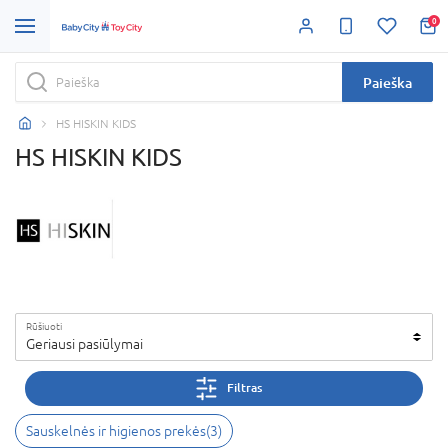
0
Paieška
HS HISKIN KIDS
HS HISKIN KIDS
Rūšiuoti
Geriausi pasiūlymai
Filtras
Sauskelnės ir higienos prekės
(
3
)