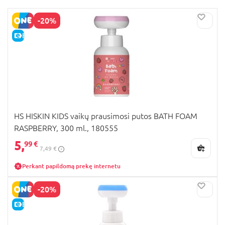
-20%
E-KAINA
HS HISKIN KIDS vaikų prausimosi putos BATH FOAM
RASPBERRY, 300 ml., 180555
5,
99 €
7,49 €
Perkant papildomą prekę internetu
-20%
E-KAINA