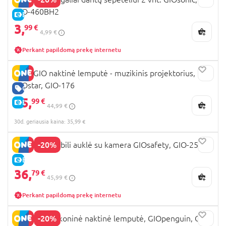
GIO-460BH2
E-KAINA
3,
99 €
4,99 €
Perkant papildomą prekę internetu
INNOGIO naktinė lemputė - muzikinis projektorius,
GIOstar, GIO-176
GERA KAINA
35,
99 €
E-KAINA
44,99 €
30d. geriausia kaina: 35,99 €
-20%
INNOGIO mobili auklė su kamera GIOsafety, GIO-250
E-KAINA
36,
79 €
45,99 €
Perkant papildomą prekę internetu
-20%
INNOGIO silikoninė naktinė lemputė, GIOpenguin, GIO-