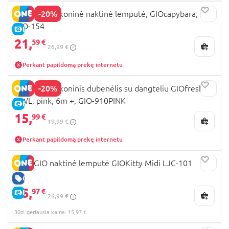
-20%
INNOGIO silikoninė naktinė lemputė, GIOcapybara,
GIO-154
E-KAINA
21,
59 €
26,99 €
Perkant papildomą prekę internetu
-20%
INNOGIO silikoninis dubenėlis su dangteliu GIOfresh
OWL, pink, 6m +, GIO-910PINK
E-KAINA
15,
99 €
19,99 €
Perkant papildomą prekę internetu
INNOGIO naktinė lemputė GIOKitty Midi LJC-101
GERA KAINA
15,
97 €
E-KAINA
26,99 €
30d. geriausia kaina: 15,97 €