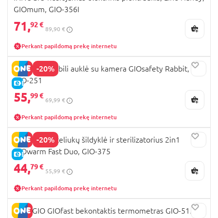
GIOmum, GIO-356I
71,
92 €
89,90 €
Perkant papildomą prekę internetu
-20%
INNOGIO mobili auklė su kamera GIOsafety Rabbit,
GIO-251
E-KAINA
55,
99 €
69,99 €
Perkant papildomą prekę internetu
-20%
INNOGIO buteliukų šildyklė ir sterilizatorius 2in1
GIOwarm Fast Duo, GIO-375
E-KAINA
44,
79 €
55,99 €
Perkant papildomą prekę internetu
INNOGIO GIOfast bekontaktis termometras GIO-515