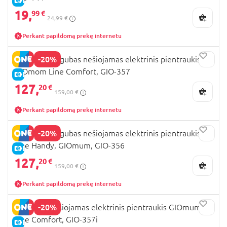
E-KAINA
19,
99 €
24,99 €
Perkant papildomą prekę internetu
-20%
INNOGIO dvigubas nešiojamas elektrinis pientraukis
GIOmom Line Comfort, GIO-357
E-KAINA
127,
20 €
159,00 €
Perkant papildomą prekę internetu
-20%
INNOGIO dvigubas nešiojamas elektrinis pientraukis,
Line Handy, GIOmum, GIO-356
E-KAINA
127,
20 €
159,00 €
Perkant papildomą prekę internetu
-20%
INNOGIO nešiojamas elektrinis pientraukis GIOmum
Line Comfort, GIO-357i
E-KAINA