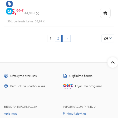
GERA KAINA
35,
99 €
E-KAINA
44,99 €
30d. geriausia kaina: 35,99 €
1
2
→
24
Užsakymo statusas
Grąžinimo forma
Parduotuvių darbo laikas
Lojalumo programa
BENDRA INFORMACIJA
INFORMACIJA PIRKĖJUI
Apie mus
Pirkimo taisyklės