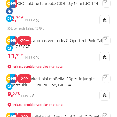
INNOGIO naktinė lemputė GIOKitty Mini LJC-124
GERA KAINA
12,
79 €
E-KAINA
15,99 €
30d. geriausia kaina: 12,79 €
-20%
INNOGIO pastatomas veidrodis GIOperfect Pink Cat,
GIO-758CAT
E-KAINA
11,
99 €
14,99 €
Perkant papildomą prekę internetu
-20%
INNOGIO vienkartiniai maišeliai 20pcs. ir jungtis
pientraukiui GIOmum Line, GIO-349
E-KAINA
9,
59 €
11,99 €
Perkant papildomą prekę internetu
-20%
INNOGIO antgaliai dantų šepetėliui 2 vnt. GIOsonic,