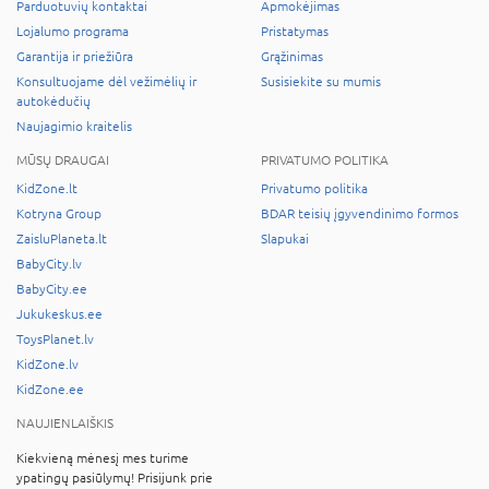
Parduotuvių kontaktai
Apmokėjimas
Lojalumo programa
Pristatymas
Garantija ir priežiūra
Grąžinimas
Konsultuojame dėl vežimėlių ir
Susisiekite su mumis
autokėdučių
Naujagimio kraitelis
MŪSŲ DRAUGAI
PRIVATUMO POLITIKA
KidZone.lt
Privatumo politika
Kotryna Group
BDAR teisių įgyvendinimo formos
ZaisluPlaneta.lt
Slapukai
BabyCity.lv
BabyCity.ee
Jukukeskus.ee
ToysPlanet.lv
KidZone.lv
KidZone.ee
NAUJIENLAIŠKIS
Kiekvieną mėnesį mes turime
ypatingų pasiūlymų! Prisijunk prie