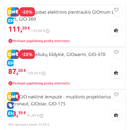
-20%
INNOGIO dvigubas elektrinis pientraukis GIOmum Line
Soft, GIO-360
E-KAINA
111,
20 €
139,00 €
Perkant papildomą prekę internetu
-20%
INNOGIO buteliukų šildyklė, GIOwarm, GIO-370
E-KAINA
87,
20 €
109,00 €
Perkant papildomą prekę internetu
INNOGIO naktinė lemputė - muzikinis projektorius
Astronaut, GIOstar, GIO-175
GERA KAINA
33,
59 €
E-KAINA
41,99 €
30d. geriausia kaina: 33,59 €