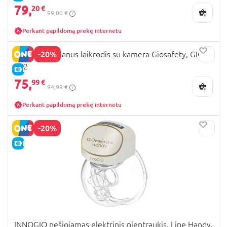
79,
20 €
99,00 €
Perkant papildomą prekę internetu
-20%
INNOGIO išmanus laikrodis su kamera Giosafety, GIO-
252
E-KAINA
75,
99 €
94,99 €
Perkant papildomą prekę internetu
-20%
E-KAINA
INNOGIO nešiojamas elektrinis pientraukis, Line Handy,