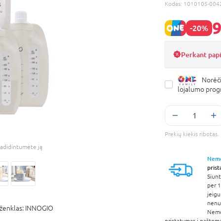
Kodas:
1010105-004
9
-20%
Perkant pap
Norėči
lojalumo pro
Prekių kiekis ribota
adidintumėte ją
Nem
pris
Siunt
per 1
jeigu
nenur
ženklas:
INNOGIO
Nem
pristatymas į paštom