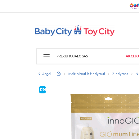
AKCIJO
PREKIŲ KATALOGAS
Atgal
Maitinimui ir žindymui
Žindymas
Nu
E-KAINA