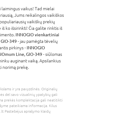
laimingus vaikus! Tad mielai
eriausią, Jums reikalingos vaikiškos
populiariausių vaikiškų prekių
ko išsirinkti! Čia galite rinktis iš
timento.
INNOGIO vienkartiniai
, GIO-349
- jau pamėgta tėvelių
ntis pirkinys -
INNOGIO
i GIOmum Line, GIO-349
- siūlomas
ininku auginant vaiką. Apsilankius
ti norimą prekę.
kslams ir yra pavyzdinės. Originalių
bės dėl savo vizualinių ypatybių gali
a prekės komplektacija gali neatitikti
šyme pateikiama informacija. Kilus
.lt
Pastebėjus aprašymo klaidų