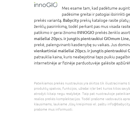
Mes esame tam, kad padėtume auginti 
padėsime greitai ir patogiai išsirinkti g
prekės variantą.
Babycity
prekių kataloge rasite platų 
ženklų pasirinkimą, todėl perkant pas mus visada rasite iš 
patikimo ir gerai žinomo
INNOGIO
prekės ženklo asor
maišeliai 20pcs. ir jungtis pientraukiui GIOmum Line
prekė, palengvinanti kasdienybę su vaikais. Jus domina
vienkartiniai maišeliai 20pcs. ir jungtis pientraukiu
patrauklia kaina, kuris neabejotinai taps puikiu pagalb
internetinėje ar fizinėje parduotuvėje galėsite apžiūrė
Pateikiamos prekės nuotraukos yra skirtos tik iliustraciniams ti
produktų spalvos, funkcijos, užrašai ir/ar bet kurios kitos savy
atrodyti kitaip negu realybėje. Taip pat nuotraukoje pateikiam
realios prekės komplektacijos. Todėl prašome vadovautis apra
klausimams, laukiame Jūsų kreipimosi el. paštu
info@babycity
prašome mus informuoti.