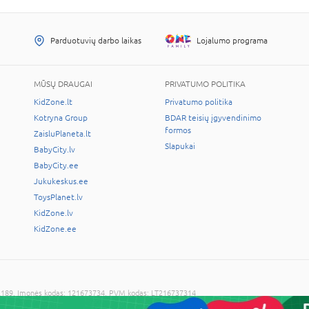
Parduotuvių darbo laikas
Lojalumo programa
MŪSŲ DRAUGAI
PRIVATUMO POLITIKA
KidZone.lt
Privatumo politika
Kotryna Group
BDAR teisių įgyvendinimo
formos
ZaisluPlaneta.lt
Slapukai
BabyCity.lv
BabyCity.ee
Jukukeskus.ee
ToysPlanet.lv
KidZone.lv
KidZone.ee
LT-02189, Įmonės kodas: 121673734, PVM kodas: LT216737314