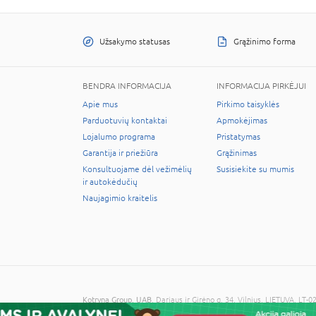
Užsakymo statusas
Grąžinimo forma
BENDRA INFORMACIJA
INFORMACIJA PIRKĖJUI
Apie mus
Pirkimo taisyklės
Parduotuvių kontaktai
Apmokėjimas
Lojalumo programa
Pristatymas
Garantija ir priežiūra
Grąžinimas
Konsultuojame dėl vežimėlių
Susisiekite su mumis
ir autokėdučių
Naujagimio kraitelis
Kotryna Group, UAB
, Dariaus ir Girėno g. 34, Vilnius, LIETUVA, 