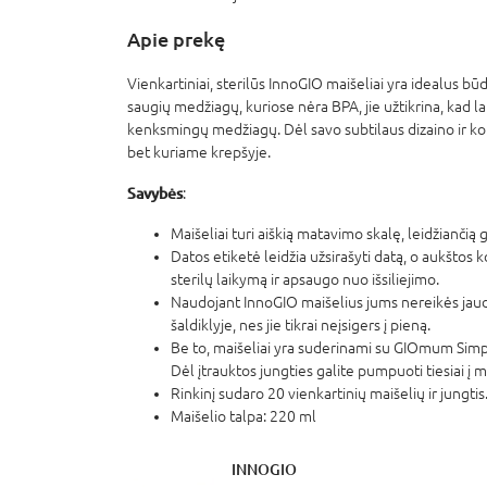
Apie prekę
Vienkartiniai, sterilūs InnoGIO maišeliai yra idealus būd
saugių medžiagų, kuriose nėra BPA, jie užtikrina, kad lai
kenksmingų medžiagų. Dėl savo subtilaus dizaino ir ko
bet kuriame krepšyje.
Savybės
:
Maišeliai turi aiškią matavimo skalę, leidžiančią g
Datos etiketė leidžia užsirašyti datą, o aukštos 
sterilų laikymą ir apsaugo nuo išsiliejimo.
Naudojant InnoGIO maišelius jums nereikės jaud
šaldiklyje, nes jie tikrai neįsigers į pieną.
Be to, maišeliai yra suderinami su GIOmum Sim
Dėl įtrauktos jungties galite pumpuoti tiesiai į ma
Rinkinį sudaro 20 vienkartinių maišelių ir jungtis
Maišelio talpa: 220 ml
INNOGIO