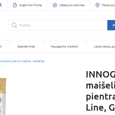
Grąžinimo forma
Užsakymo sekimas
Parduotu
P
S
Išpardavimas
Naujagimio kraitelis
Lauko žaislų gi
traukto pieno indeliai, maišeliai
INNOGI
maišeli
pientr
Line, 