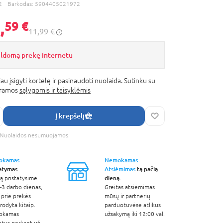
2
Barkodas:
5904405021972
,
59 €
11,99 €
ildomą prekę internetu
au įsigyti kortelę ir pasinaudoti nuolaida. Sutinku su
gramos
sąlygomis ir taisyklėmis
Į krepšelį
s. Nuolaidos nesumuojamos.
okamas
Nemokamas
tatymas
Atsiėmimas
tą pačią
dieną.
ą pristatysime
-3 darbo dienas,
Greitas atsiėmimas
 prie prekės
mūsų ir partnerių
odyta kitaip.
parduotuvėse atlikus
okamas
užsakymą iki 12:00 val.
atus perkant už