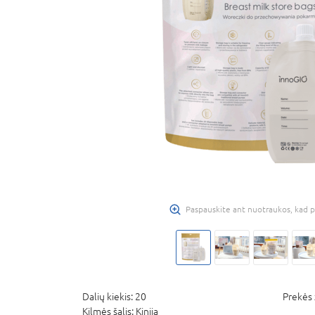
Paspauskite ant nuotraukos, kad p
Dalių kiekis:
20
Prekės 
Kilmės šalis:
Kinija