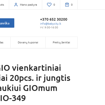
vės
Mano paskyra
0
0
+370 652 30200
aieška
info@babycity.lt
I-V: 9:00-16:00
das
Dovanų kuponai
Prekių ženklai
O vienkartiniai
ai 20pcs. ir jungtis
aukiui GIOmum
GIO-349