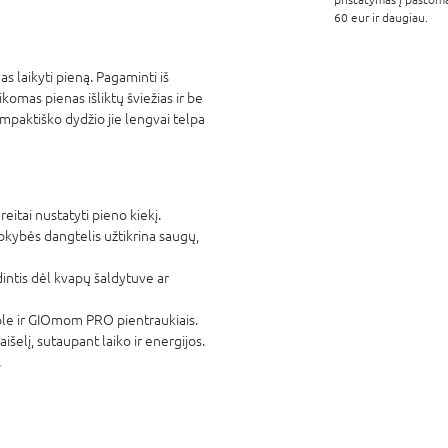
60 eur ir daugiau.
as laikyti pieną. Pagaminti iš
komas pienas išliktų šviežias ir be
mpaktiško dydžio jie lengvai telpa
reitai nustatyti pieno kiekį.
kokybės dangtelis užtikrina saugų,
intis dėl kvapų šaldytuve ar
ple ir GIOmom PRO pientraukiais.
išelį, sutaupant laiko ir energijos.
.