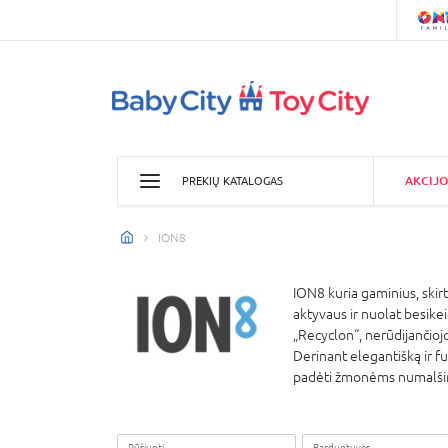
AKCIJO
PREKIŲ KATALOGAS
ION8
ION8 kuria gaminius, skir
aktyvaus ir nuolat besike
„Recyclon“, nerūdijančiojo 
Derinant elegantišką ir fu
padėti žmonėms numalšinti
Rūšiuoti
Parduotuvės