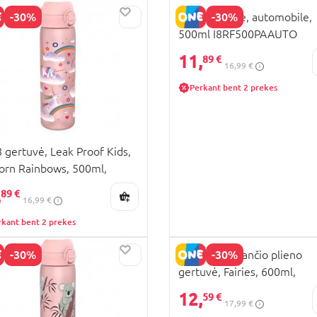
-30%
-30%
ION8 gertuvė, automobile,
500ml I8RF500PAAUTO
11,
89 €
16,99 €
Perkant bent 2 prekes
 gertuvė, Leak Proof Kids,
orn Rainbows, 500ml,
F500PPUNIRAIN
,
89 €
16,99 €
rkant bent 2 prekes
-30%
-30%
ION8 nerūdijančio plieno
gertuvė, Fairies, 600ml,
I8SS600PPFAIRY
12,
59 €
17,99 €