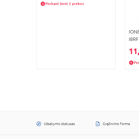
Perkant bent 2 prekes
ION8
I8R
11
Pe
Užsakymo statusas
Grąžinimo forma