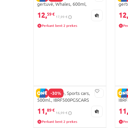
gertuvė, Whales, 600ml,
gert
I8SS600PTWHALES
I8S
12,
12
59 €
17,99 €
Perkant bent 2 prekes
Pe
-30%
ION8 gertuvė, Sports cars,
ION8
500ml., I8RF500PGSCARS
I8R
11,
11
89 €
16,99 €
Perkant bent 2 prekes
Pe