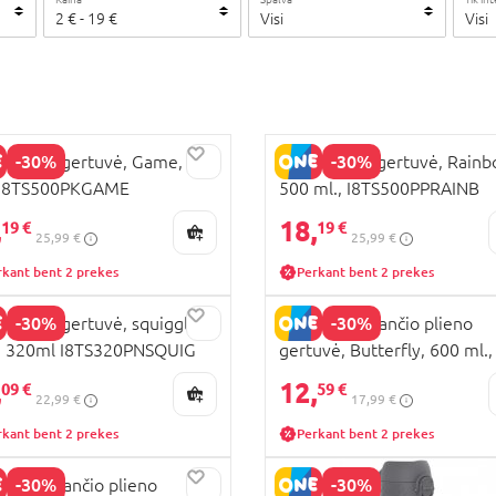
2
€
-
19
€
Visi
Visi
-30%
-30%
 termo gertuvė, Game, 500
ION8 termo gertuvė, Rainb
, I8TS500PKGAME
500 ml., I8TS500PPRAINB
,
18,
19 €
19 €
25,99 €
25,99 €
rkant bent 2 prekes
Perkant bent 2 prekes
-30%
-30%
 termo gertuvė, squiggly
ION8 nerūdijančio plieno
, 320ml I8TS320PNSQUIG
gertuvė, Butterfly, 600 ml.,
I8SS600PPBFLY
,
12,
09 €
59 €
22,99 €
17,99 €
rkant bent 2 prekes
Perkant bent 2 prekes
-30%
-30%
 nerūdijančio plieno