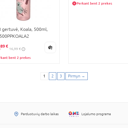
Perkant bent 2 prekes
 gertuvė, Koala, 500ml,
F500PPKOALA2
,
89 €
16,99 €
rkant bent 2 prekes
1
2
3
Pirmyn
→
Parduotuvių darbo laikas
Lojalumo programa