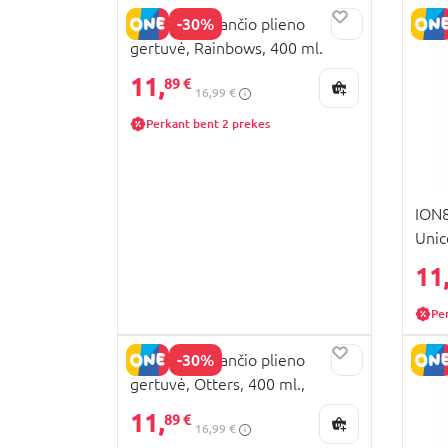
-30%
ION8 nerūdijančio plieno
gertuvė, Rainbows, 400 ml.
,I8SS400PPRAINB
11,
89 €
16,99 €
Perkant bent 2 prekes
ION8
Unic
I8R
11
Pe
-30%
ION8 nerūdijančio plieno
gertuvė, Otters, 400 ml.,
I8SS400PAOTTER
11,
89 €
16,99 €