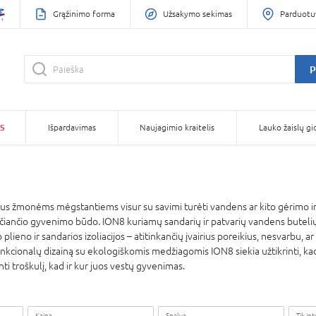
Grąžinimo forma
Užsakymo sekimas
Parduotu
P
S
Išpardavimas
Naujagimio kraitelis
Lauko žaislų gi
tus žmonėms mėgstantiems visur su savimi turėti vandens ar kito gėrimo ir i
ičiančio gyvenimo būdo. ION8 kuriamų sandarių ir patvarių vandens buteli
plieno ir sandarios izoliacijos – atitinkančių įvairius poreikius, nesvarbu, a
nkcionalų dizainą su ekologiškomis medžiagomis ION8 siekia užtikrinti, kad hi
 troškulį, kad ir kur juos vestų gyvenimas.
Kaina
Spalva
Tik in