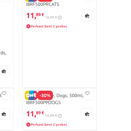
I8RF500PRCATS
11,
89 €
16,99 €
Perkant bent 2 prekes
ids,
-30%
00ml,
ION8 gertuvė, Dogs, 500ml,
I8RF500PPDOGS
11,
89 €
16,99 €
Perkant bent 2 prekes