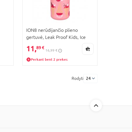
ION8 nerūdijančio plieno
gertuvė, Leak Proof Kids, Ice
Creams, 400ml,
11,
89 €
16,99 €
I8SS400PPICECR
Perkant bent 2 prekes
Rodyti
24