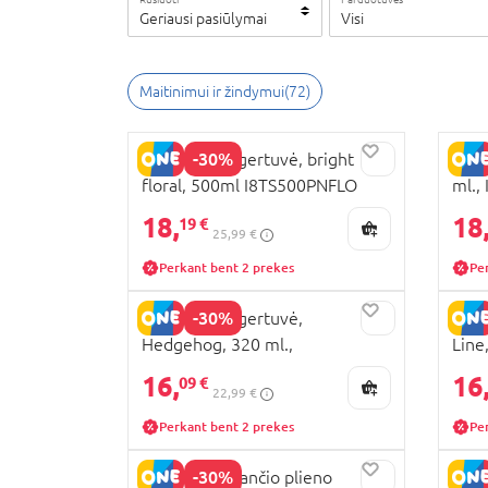
Geriausi pasiūlymai
Visi
Maitinimui ir žindymui
(
72
)
-30%
ION8 termo gertuvė, bright
ION8
floral, 500ml I8TS500PNFLO
ml.
18,
18
19 €
25,99 €
Perkant bent 2 prekes
Pe
-30%
ION8 termo gertuvė,
ION8
Hedgehog, 320 ml.,
Line
I8TS320PVHHOG
16,
16
09 €
22,99 €
Perkant bent 2 prekes
Pe
-30%
ION8 nerūdijančio plieno
ION8