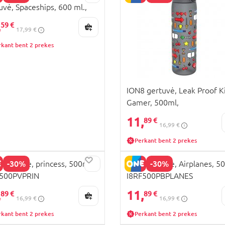
uvė, Spaceships, 600 ml.,
S600PKSPACE
,
59 €
17,99 €
rkant bent 2 prekes
ION8 gertuvė, Leak Proof K
Gamer, 500ml,
I8RF500PGGAME
11,
89 €
16,99 €
Perkant bent 2 prekes
-30%
-30%
 gertuvė, princess, 500ml
ION8 gertuvė, Airplanes, 5
F500PVPRIN
I8RF500PBPLANES
,
11,
89 €
89 €
16,99 €
16,99 €
rkant bent 2 prekes
Perkant bent 2 prekes