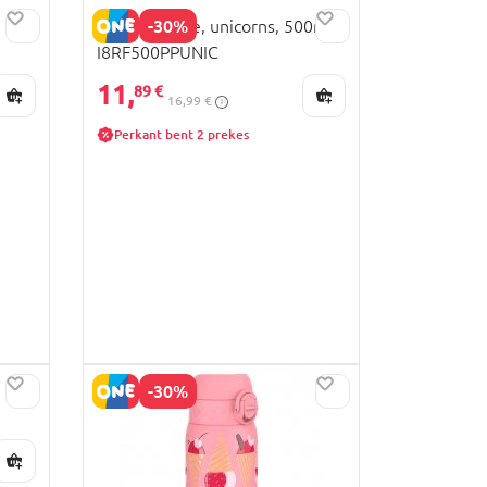
-30%
ION8 gertuvė, unicorns, 500ml
I8RF500PPUNIC
11,
89 €
16,99 €
Perkant bent 2 prekes
-30%