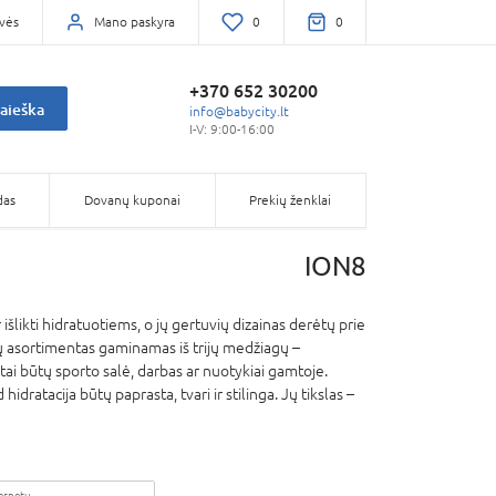
vės
Mano paskyra
0
0
+370 652 30200
aieška
info@babycity.lt
I-V: 9:00-16:00
das
Dovanų kuponai
Prekių ženklai
ION8
šlikti hidratuotiems, o jų gertuvių dizainas derėtų prie
ų asortimentas gaminamas iš trijų medžiagų –
r tai būtų sporto salė, darbas ar nuotykiai gamtoje.
dratacija būtų paprasta, tvari ir stilinga. Jų tikslas –
ternetu