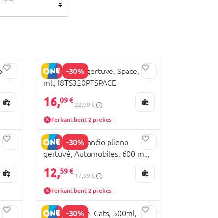
-30%
ow,
ION8 termo gertuvė, Space, 320
ml., I8TS320PTSPACE
16,
09 €
22,99 €
Perkant bent 2 prekes
-30%
ION8 nerūdijančio plieno
gertuvė, Automobiles, 600 ml.,
I8SS600PAAUTO
12,
59 €
17,99 €
Perkant bent 2 prekes
-30%
ION8 gertuvė, Cats, 500ml,