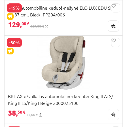
-19%
TUTIS automobilinė kėdutė-nešynė ELO LUX EDU SKY,
40-87 cm., Black, PP204/006
IŠPARDAVIMAS
129,
00 €
159,00 €
-30%
IŠPARDAVIMAS
BRITAX užvalkalas automobilinei kėdutei King II ATS/
King II LS/King I Beige 2000025100
38,
50 €
55,00 €