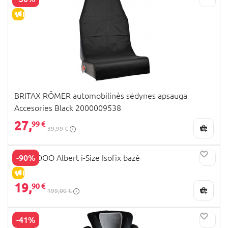
IŠPARDAVIMAS
BRITAX RÖMER automobilinės sėdynes apsauga
Accesories Black 2000009538
27,
99 €
39,99 €
-90%
SWANDOO Albert i-Size Isofix bazė
IŠPARDAVIMAS
19,
90 €
199,00 €
-41%