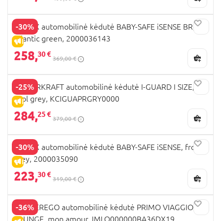
-30%
BRITAX automobilinė kėdutė BABY-SAFE iSENSE BR,
atlantic green, 2000036143
IŠPARDAVIMAS
258,
30 €
369,00 €
-25%
KINDERKRAFT automobilinė kėdutė I-GUARD I SIZE,
cool grey, KCIGUAPRGRY0000
IŠPARDAVIMAS
284,
25 €
379,00 €
-30%
BRITAX automobilinė kėdutė BABY-SAFE iSENSE, frost
grey, 2000035090
IŠPARDAVIMAS
223,
30 €
319,00 €
-36%
PEG PEREGO automobilinė kėdutė PRIMO VIAGGIO
LOUNGE, mon amour, IMLO000000BA36DX19