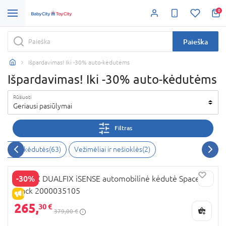
0
Paieška
Išpardavimas! Iki -30% auto-kėdutėms
Išpardavimas! Iki -30% auto-kėdutėms
Rūšiuoti
Geriausi pasiūlymai
Filtras
bilinės kėdutės
(
63
)
Vežimėliai ir nešioklės
(
2
)
-30%
BRITAX DUALFIX iSENSE automobilinė kėdutė Space
Black 2000035105
IŠPARDAVIMAS
265,
30 €
379,00 €