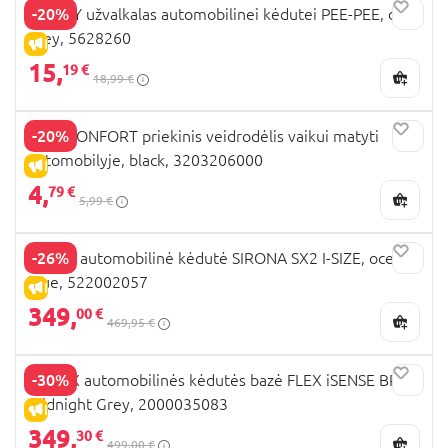
-20%
DOOKY užvalkalas automobilinei kėdutei PEE-PEE, dark
grey, 5628260
IŠPARDAVIMAS
15,
19 €
18,99 €
-20%
BEBECONFORT priekinis veidrodėlis vaikui matyti
automobilyje, black, 3203206000
IŠPARDAVIMAS
4,
79 €
5,99 €
-26%
CYBEX automobilinė kėdutė SIRONA SX2 I-SIZE, ocean
blue, 522002057
IŠPARDAVIMAS
349,
00 €
469,95 €
-30%
BRITAX automobilinės kėdutės bazė FLEX iSENSE BR,
Midnight Grey, 2000035083
IŠPARDAVIMAS
349,
30 €
499,00 €