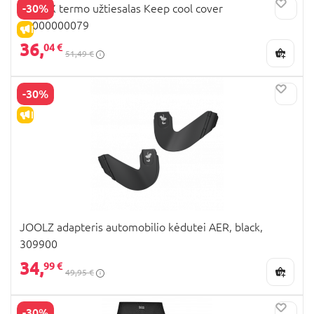
-30%
BRITAX termo užtiesalas Keep cool cover
20000000079
IŠPARDAVIMAS
36,
04 €
51,49 €
-30%
IŠPARDAVIMAS
JOOLZ adapteris automobilio kėdutei AER, black,
309900
34,
99 €
49,95 €
-30%