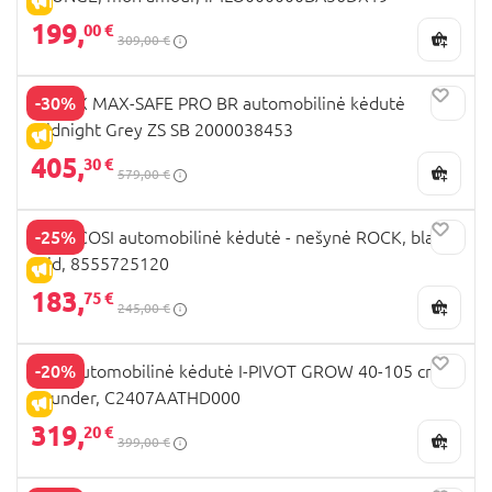
IŠPARDAVIMAS
199,
00 €
309,00 €
-30%
BRITAX MAX-SAFE PRO BR automobilinė kėdutė
Midnight Grey ZS SB 2000038453
IŠPARDAVIMAS
405,
30 €
579,00 €
-25%
MAXI COSI automobilinė kėdutė - nešynė ROCK, black
grid, 8555725120
IŠPARDAVIMAS
183,
75 €
245,00 €
-20%
JOIE automobilinė kėdutė I-PIVOT GROW 40-105 cm,
Thunder, C2407AATHD000
IŠPARDAVIMAS
319,
20 €
399,00 €