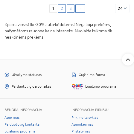
1
2
3
→
24
Išpardavimas! Iki -30% auto-kėdutėms! Negalioja prekėms,
pažymėtoms raudona kaina internete. Nuolaida taikoma tik
neakcinėms prekėms.
Užsakymo statusas
Grąžinimo forma
Parduotuvių darbo laikas
Lojalumo programa
BENDRA INFORMACIJA
INFORMACIJA PIRKĖJUI
Apie mus
Pirkimo taisyklės
Parduotuvių kontaktai
Apmokėjimas
Lojalumo programa
Pristatymas