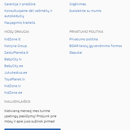
Garantija ir priežiūra
Grąžinimas
Konsultuojame dėl vežimėlių ir
Susisiekite su mumis
autokėdučių
Naujagimio kraitelis
MŪSŲ DRAUGAI
PRIVATUMO POLITIKA
KidZone.lt
Privatumo politika
Kotryna Group
BDAR teisių įgyvendinimo formos
ZaisluPlaneta.lt
Slapukai
BabyCity.lv
BabyCity.ee
Jukukeskus.ee
ToysPlanet.lv
KidZone.lv
KidZone.ee
NAUJIENLAIŠKIS
Kiekvieną mėnesį mes turime
ypatingų pasiūlymų! Prisijunk prie
mūsų ir apie juos sužinok pirmas!