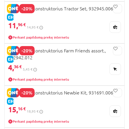
-20%
JELLY BLOX konstruktorius Tractor Set, 932945.006
E-KAINA
11,
96 €
14,95 €
Perkant papildomą prekę internetu
-20%
JELLY BLOX konstruktorius Farm Friends assort.,
932942.012
E-KAINA
4,
36 €
5,45 €
Perkant papildomą prekę internetu
-20%
JELLY BLOX konstruktorius Newbie Kit, 931691.006
E-KAINA
15,
16 €
18,95 €
Perkant papildomą prekę internetu