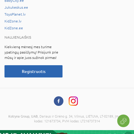
BabyCity.ee
Jukukeskus.ee
ToysPlanet.lv
KidZone.lv
KidZone.ee
NAUJIENLAIŠKIS
Kiekvieną mėnesį mes turime
ypatingų pasiūlymų! Prisijunk prie
mūsų ir apie juos sužinok pirmas!
Registruotis
Kotryna Group, UAB
, Dariaus ir Girėno g. 34, Vilnius, LIETUVA, LT-02189, Įmonės
kodas: 121673734, PVM kodas: LT216737314
© 2026 Visos teisės saugomos. Kopijuoti informaciją be administracijos sutikimo