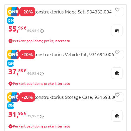
-20%
JELLY BLOX konstruktorius Mega Set, 934332.004
E-KAINA
55,
96 €
69,95 €
Perkant papildomą prekę internetu
-20%
JELLY BLOX konstruktorius Vehicle Kit, 931694.006
E-KAINA
37,
56 €
46,95 €
Perkant papildomą prekę internetu
-20%
JELLY BLOX konstruktorius Storage Case, 931693.004
E-KAINA
31,
96 €
39,95 €
Perkant papildomą prekę internetu