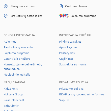
Užsakymo statusas
Grąžinimo forma
Parduotuvių darbo laikas
Lojalumo programa
BENDRA INFORMACIJA
INFORMACIJA PIRKĖJUI
Apie mus
Pirkimo taisyklės
Parduotuvių kontaktai
Apmokėjimas
Lojalumo programa
Pristatymas
Garantija ir priežiūra
Grąžinimas
Konsultuojame dėl vežimėlių ir
Susisiekite su mumis
autokėdučių
Naujagimio kraitelis
MŪSŲ DRAUGAI
PRIVATUMO POLITIKA
KidZone.lt
Privatumo politika
Kotryna Group
BDAR teisių įgyvendinimo formos
ZaisluPlaneta.lt
Slapukai
BabyCity.lv