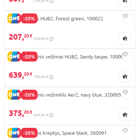
259,00 €
-20%
JOOLZ lopšys HUB2, Forest green, 100022
207,
20 €
259,00 €
-20%
JOOLZ sportinis vežimas HUB2, Sandy taupe, 100004
639,
20 €
799,00 €
-20%
JOOLZ sportinis vežimėlis Aer2, navy blue, 320005
375,
20 €
469,00 €
-20%
JOOLZ mamos krepšys, Space black, 560091