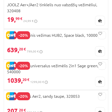
JOOLZ Aer+/Aer2 tinklelis nuo vabzdžių vežimėliui,
320408
19,
99 €
24,99 €
-20%
JOOLZ sportinis vežimas HUB2, Space black, 100001
639,
20 €
799,00 €
-20%
JOOLZ Day5 universalus vežimėlis 2in1 Sage green,
540000
1039,
20 €
1299,00 €
-20%
JOOLZ lopšys Aer2, sandy taupe, 320053
207,
20 €