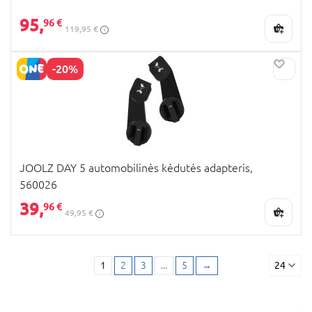
95,
96 €
119,95 €
-20%
JOOLZ DAY 5 automobilinės kėdutės adapteris,
560026
39,
96 €
49,95 €
1
2
3
...
5
→
24