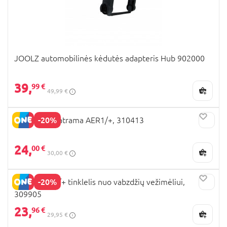
JOOLZ automobilinės kėdutės adapteris Hub 902000
39,
99 €
49,99 €
-20%
JOOLZ kojų atrama AER1/+, 310413
24,
00 €
30,00 €
-20%
JOOLZ Aer1/+ tinklelis nuo vabzdžių vežimėliui,
309905
23,
96 €
29,95 €