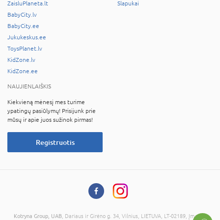
ZaisluPlaneta.lt
Slapukai
BabyCity.lv
BabyCity.ee
Jukukeskus.ee
ToysPlanet.lv
KidZone.lv
KidZone.ee
NAUJIENLAIŠKIS
Kiekvieną mėnesį mes turime
ypatingų pasiūlymų! Prisijunk prie
mūsų ir apie juos sužinok pirmas!
Registruotis
Kotryna Group, UAB
, Dariaus ir Girėno g. 34, Vilnius, LIETUVA, LT-02189, Įmonės