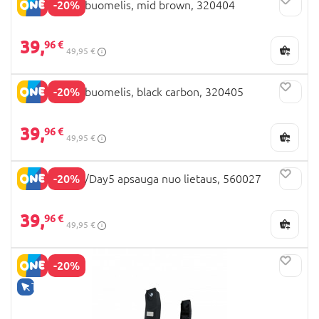
-20%
JOOLZ Aer2 buomelis, mid brown, 320404
39,
96 €
49,95 €
-20%
JOOLZ Aer2 buomelis, black carbon, 320405
39,
96 €
49,95 €
-20%
JOOLZ Geo3/Day5 apsauga nuo lietaus, 560027
39,
96 €
49,95 €
-20%
TIK INTERNETU