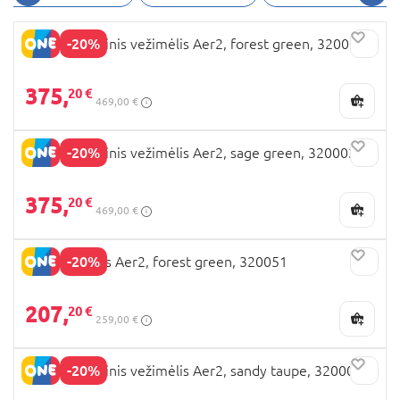
autokėdutės išsiskiria savo dizainu,
komfortabilumu, lengvu sulankstymu. Tai apie
-20%
JOOLZ sportinis vežimėlis Aer2, forest green, 320001
aplinką ir ateitį galvojančių, stilingų tėvų
pasirinkimas.
375,
20 €
469,00 €
-20%
JOOLZ sportinis vežimėlis Aer2, sage green, 320002
375,
20 €
469,00 €
-20%
JOOLZ lopšys Aer2, forest green, 320051
207,
20 €
259,00 €
-20%
JOOLZ sportinis vežimėlis Aer2, sandy taupe, 320003