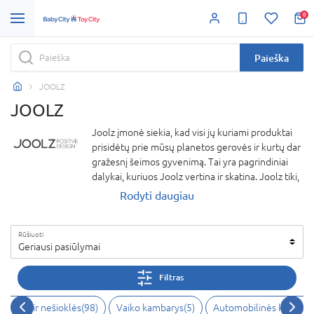
0
Paieška
JOOLZ
JOOLZ
Joolz įmonė siekia, kad visi jų kuriami produktai
prisidėtų prie mūsų planetos gerovės ir kurtų dar
gražesnį šeimos gyvenimą. Tai yra pagrindiniai
dalykai, kuriuos Joolz vertina ir skatina. Joolz tiki,
kad net ir nedideli žingsniai kasdien gali būtų
Rodyti daugiau
naudingi mūsų žemei ir padėti kovojant su
klimato pokyčiais bei miškų naikinimu. Būtent
Rūšiuoti
todėl Joolz su kiekvienu produkto pardavimu
Geriausi pasiūlymai
įsipareigoja pasodinti po medį, savo pakuotėms
naudoja tik perdirbamas medžiagas, savo
Filtras
gaminiams suteikia viso gyvenimo garantiją,
naudoja tik 100% organinę medvilnę ir
imėliai ir nešioklės
(
98
)
Vaiko kambarys
(
5
)
Automobilinės kėdutės
perdirbamą plastiką. Joolz vežimėliai ir