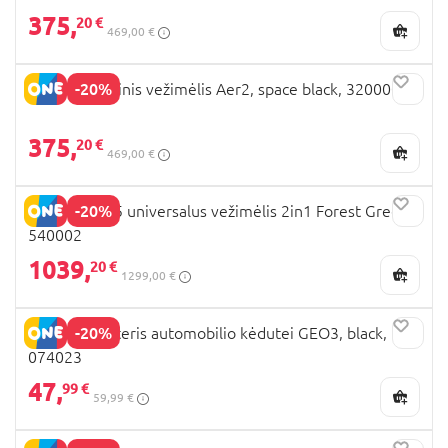
375,
20 €
469,00 €
-20%
JOOLZ sportinis vežimėlis Aer2, space black, 320000
375,
20 €
469,00 €
-20%
JOOLZ DAY 5 universalus vežimėlis 2in1 Forest Green,
540002
1039,
20 €
1299,00 €
-20%
JOOLZ adapteris automobilio kėdutei GEO3, black,
074023
47,
99 €
59,99 €