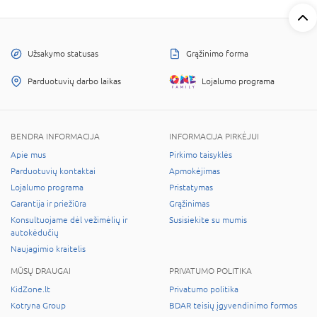
Užsakymo statusas
Grąžinimo forma
Parduotuvių darbo laikas
Lojalumo programa
BENDRA INFORMACIJA
INFORMACIJA PIRKĖJUI
Apie mus
Pirkimo taisyklės
Parduotuvių kontaktai
Apmokėjimas
Lojalumo programa
Pristatymas
Garantija ir priežiūra
Grąžinimas
Konsultuojame dėl vežimėlių ir
Susisiekite su mumis
autokėdučių
Naujagimio kraitelis
MŪSŲ DRAUGAI
PRIVATUMO POLITIKA
KidZone.lt
Privatumo politika
Kotryna Group
BDAR teisių įgyvendinimo formos