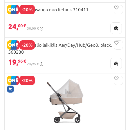
-20%
Joolz Aer+ apsauga nuo lietaus 310411
24,
00 €
30,00 €
-20%
JOOLZ puodelio laikiklis Aer/Day/Hub/Geo3, black,
560230
19,
96 €
24,95 €
-20%
TIK INTERNETU