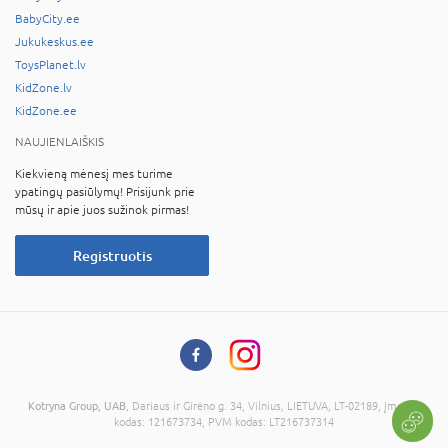
BabyCity.ee
Jukukeskus.ee
ToysPlanet.lv
KidZone.lv
KidZone.ee
NAUJIENLAIŠKIS
Kiekvieną mėnesį mes turime
ypatingų pasiūlymų! Prisijunk prie
mūsų ir apie juos sužinok pirmas!
Registruotis
Kotryna Group, UAB
, Dariaus ir Girėno g. 34, Vilnius, LIETUVA, LT-02189, Įmonės
kodas: 121673734, PVM kodas: LT216737314