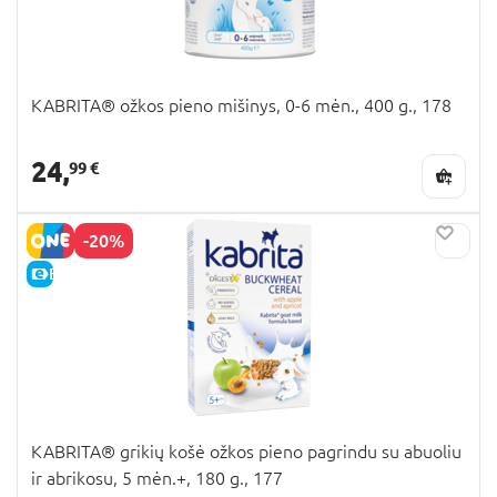
KABRITA® ožkos pieno mišinys, 0-6 mėn., 400 g., 178
24,
99 €
-20%
E-KAINA
KABRITA® grikių košė ožkos pieno pagrindu su abuoliu
ir abrikosu, 5 mėn.+, 180 g., 177