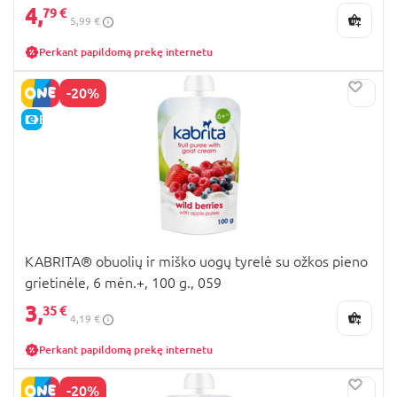
4,
79 €
5,99 €
Perkant papildomą prekę internetu
-20%
E-KAINA
KABRITA® obuolių ir miško uogų tyrelė su ožkos pieno
grietinėle, 6 mėn.+, 100 g., 059
3,
35 €
4,19 €
Perkant papildomą prekę internetu
-20%