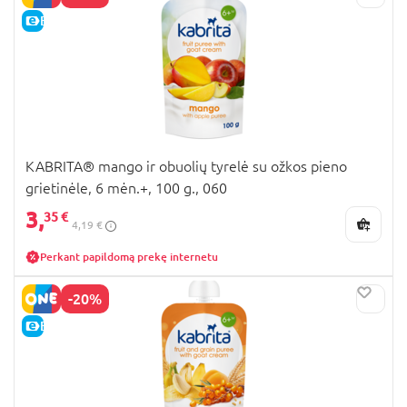
E-KAINA
KABRITA® mango ir obuolių tyrelė su ožkos pieno
grietinėle, 6 mėn.+, 100 g., 060
3,
35 €
4,19 €
Perkant papildomą prekę internetu
-20%
E-KAINA