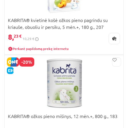
KABRITA® kvietinė košė ožkos pieno pagrindu su
kriauše, obuoliu ir persiku, 5 mėn.+, 180 g., 207
8,
23 €
10,29 €
Perkant papildomą prekę internetu
-20%
E-KAINA
KABRITA® ožkos pieno mišinys, 12 mėn.+, 800 g., 183