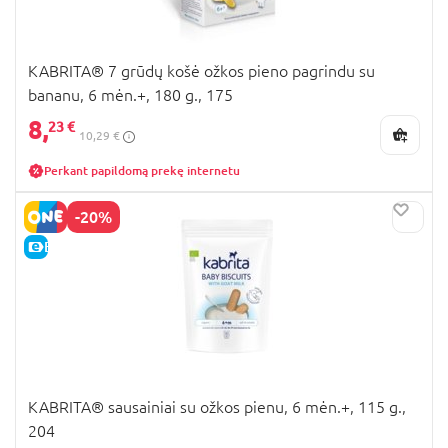
KABRITA® 7 grūdų košė ožkos pieno pagrindu su
bananu, 6 mėn.+, 180 g., 175
8,
23 €
10,29 €
Perkant papildomą prekę internetu
-20%
E-KAINA
KABRITA® sausainiai su ožkos pienu, 6 mėn.+, 115 g.,
204