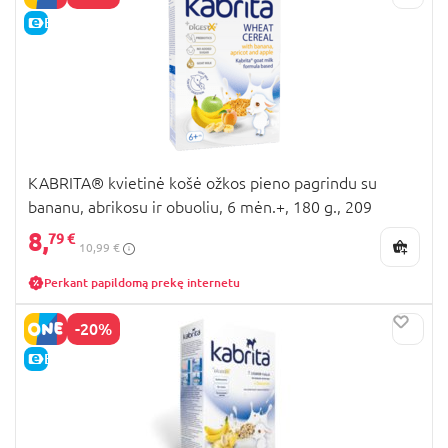
E-KAINA
KABRITA® kvietinė košė ožkos pieno pagrindu su
bananu, abrikosu ir obuoliu, 6 mėn.+, 180 g., 209
8,
79 €
10,99 €
Perkant papildomą prekę internetu
-20%
E-KAINA