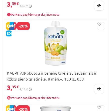
3,
59 €
4,49 €
Perkant papildomą prekę internetu
-20%
E-KAINA
KABRITA® obuolių ir bananų tyrelė su sausainiais ir
ožkos pieno grietinėle, 8 mėn.+, 100 g., 058
3,
35 €
4,19 €
Perkant papildomą prekę internetu
-20%