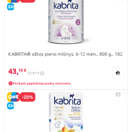
E-KAINA
KABRITA® ožkos pieno mišinys, 6-12 mėn., 800 g., 182
43,
19 €
53,99 €
Perkant papildomą prekę internetu
-20%
E-KAINA