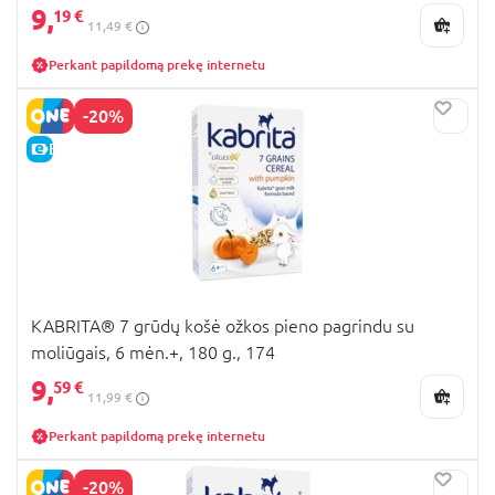
9,
19 €
11,49 €
Perkant papildomą prekę internetu
-20%
E-KAINA
KABRITA® 7 grūdų košė ožkos pieno pagrindu su
moliūgais, 6 mėn.+, 180 g., 174
9,
59 €
11,99 €
Perkant papildomą prekę internetu
-20%