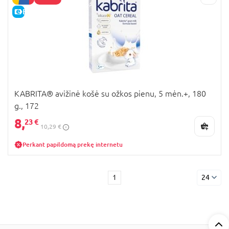
E-KAINA
KABRITA® avižinė košė su ožkos pienu, 5 mėn.+, 180
g., 172
8,
23 €
10,29 €
Perkant papildomą prekę internetu
1
24