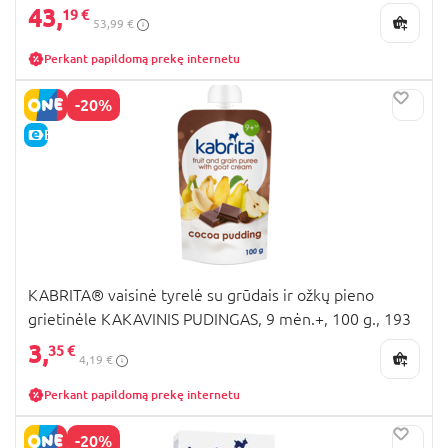
43,
19 €
53,99 €
Perkant papildomą prekę internetu
-20%
E-KAINA
KABRITA® vaisinė tyrelė su grūdais ir ožkų pieno
grietinėle KAKAVINIS PUDINGAS, 9 mėn.+, 100 g., 193
3,
35 €
4,19 €
Perkant papildomą prekę internetu
-20%