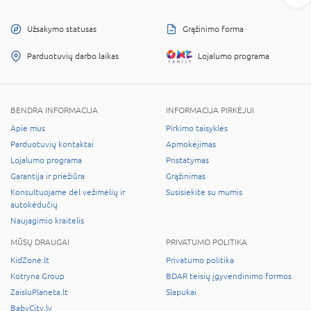
Užsakymo statusas
Grąžinimo forma
Parduotuvių darbo laikas
Lojalumo programa
BENDRA INFORMACIJA
INFORMACIJA PIRKĖJUI
Apie mus
Pirkimo taisyklės
Parduotuvių kontaktai
Apmokėjimas
Lojalumo programa
Pristatymas
Garantija ir priežiūra
Grąžinimas
Konsultuojame dėl vežimėlių ir
Susisiekite su mumis
autokėdučių
Naujagimio kraitelis
MŪSŲ DRAUGAI
PRIVATUMO POLITIKA
KidZone.lt
Privatumo politika
Kotryna Group
BDAR teisių įgyvendinimo formos
ZaisluPlaneta.lt
Slapukai
BabyCity.lv