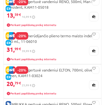
-20%
KAMBUKKA gertuvė vandeniui RENO, 500ml, Man for
President, KAM11-05018
E-KAINA
13,
59 €
16,99 €
Perkant papildomą prekę internetu
-20%
KAMBUKKA nerūdijančio plieno termo maisto indelis,
600 ml., 11-06010
E-KAINA
31,
99 €
39,99 €
Perkant papildomą prekę internetu
-20%
KAMBUKKA gertuvė vandeniui ELTON, 700ml, olive
green, KAM11-03024
E-KAINA
20,
79 €
25,99 €
Perkant papildomą prekę internetu
GERA KAINA
KAMBUKKA gertuvė vandeniui RENO, 500ml, Flower