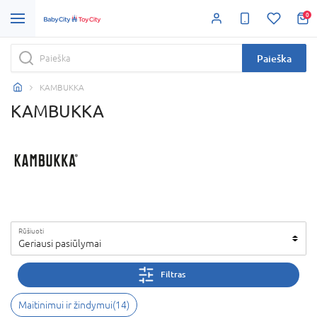
0
Paieška
KAMBUKKA
KAMBUKKA
Rūšiuoti
Geriausi pasiūlymai
Filtras
Maitinimui ir žindymui
(
14
)