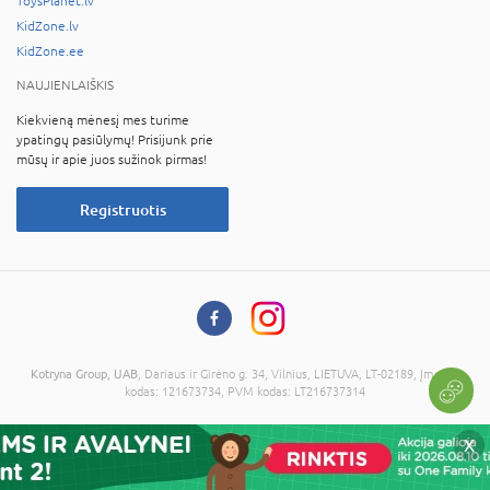
ToysPlanet.lv
KidZone.lv
KidZone.ee
NAUJIENLAIŠKIS
Kiekvieną mėnesį mes turime
ypatingų pasiūlymų! Prisijunk prie
mūsų ir apie juos sužinok pirmas!
Registruotis
Kotryna Group, UAB
, Dariaus ir Girėno g. 34, Vilnius, LIETUVA, LT-02189, Įmonės
kodas: 121673734, PVM kodas: LT216737314
© 2026 Visos teisės saugomos. Kopijuoti informaciją be administracijos sutikimo
X
draudžiama