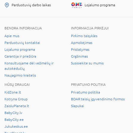
Parduotuvių darbo laikas
Lojalumo programa
BENDRA INFORMACIJA
INFORMACIJA PIRKĖJUI
Apie mus
Pirkimo taisyklės
Parduotuvių kontaktai
Apmokėjimas
Lojalumo programa
Pristatymas
Garantija ir priežiūra
Grąžinimas
Konsultuojame dėl vežimėlių ir
Susisiekite su mumis
autokėdučių
Naujagimio kraitelis
MŪSŲ DRAUGAI
PRIVATUMO POLITIKA
KidZone.lt
Privatumo politika
Kotryna Group
BDAR teisių įgyvendinimo formos
ZaisluPlaneta.lt
Slapukai
BabyCity.lv
BabyCity.ee
Jukukeskus.ee