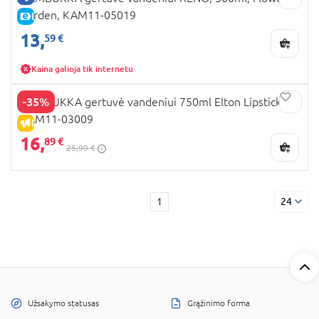
Garden, KAM11-05019
E-KAINA
13,
59 €
Kaina galioja tik internetu
-35%
KAMBUKKA gertuvė vandeniui 750ml Elton Lipstick
KAM11-03009
IŠPARDAVIMAS
16,
89 €
25,99 €
1
24
Užsakymo statusas
Grąžinimo forma