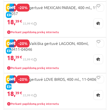
-20%
KAMBUKKA gertuvė MEXICAN PARADE, 400 ml., 11-
04057
E-KAINA
18,
39 €
22,99 €
Perkant papildomą prekę internetu
-20%
KAMBUKKA Vaikiška gertuvė LAGOON, 400ml,
KAM11-04046
E-KAINA
18,
39 €
22,99 €
Perkant papildomą prekę internetu
-20%
KAMBUKKA gertuvė LOVE BIRDS, 400 ml., 11-04060
E-KAINA
18,
39 €
22,99 €
Perkant papildomą prekę internetu