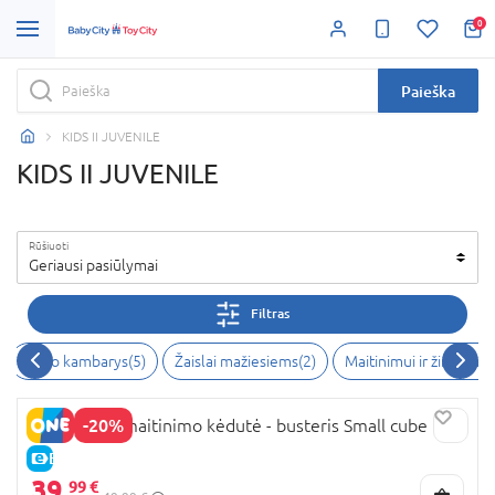
0
Paieška
KIDS II JUVENILE
KIDS II JUVENILE
Rūšiuoti
Geriausi pasiūlymai
Filtras
Vaiko kambarys
(
5
)
Žaislai mažiesiems
(
2
)
Maitinimui ir žindymui
-20%
INGENUITY maitinimo kėdutė - busteris Small cube
E-KAINA
39,
99 €