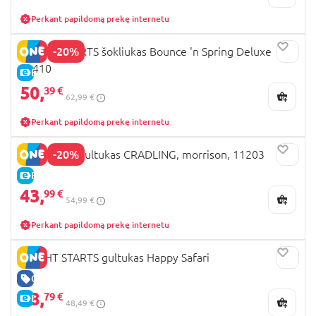
Perkant papildomą prekę internetu
-20%
BRIGHT STARTS šokliukas Bounce 'n Spring Deluxe
10410
E-KAINA
50,
39 €
62,99 €
Perkant papildomą prekę internetu
-20%
INGENUITY gultukas CRADLING, morrison, 11203
E-KAINA
43,
99 €
54,99 €
Perkant papildomą prekę internetu
BRIGHT STARTS gultukas Happy Safari
GERA KAINA
38,
79 €
E-KAINA
48,49 €