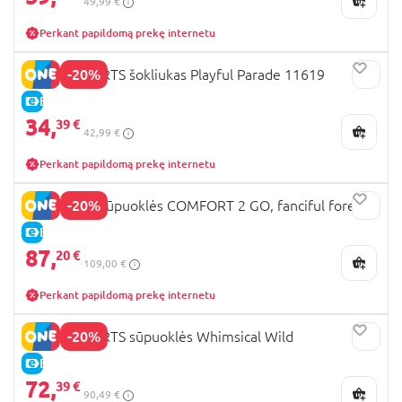
49,99 €
Perkant papildomą prekę internetu
-20%
BRIGHT STARTS šokliukas Playful Parade 11619
E-KAINA
34,
39 €
42,99 €
Perkant papildomą prekę internetu
-20%
INGENUITY sūpuoklės COMFORT 2 GO, fanciful forest
E-KAINA
87,
20 €
109,00 €
Perkant papildomą prekę internetu
-20%
BRIGHT STARTS sūpuoklės Whimsical Wild
E-KAINA
72,
39 €
90,49 €