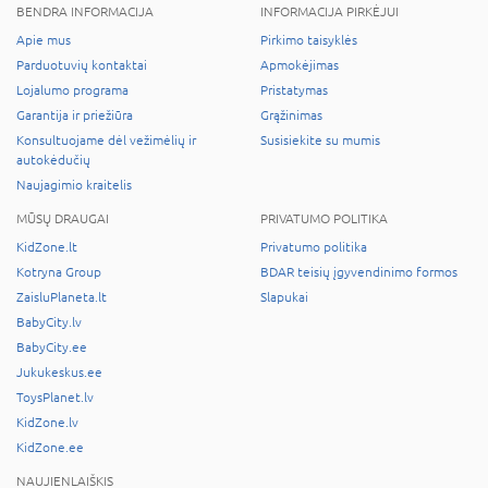
BENDRA INFORMACIJA
INFORMACIJA PIRKĖJUI
Apie mus
Pirkimo taisyklės
Parduotuvių kontaktai
Apmokėjimas
Lojalumo programa
Pristatymas
Garantija ir priežiūra
Grąžinimas
Konsultuojame dėl vežimėlių ir
Susisiekite su mumis
autokėdučių
Naujagimio kraitelis
MŪSŲ DRAUGAI
PRIVATUMO POLITIKA
KidZone.lt
Privatumo politika
Kotryna Group
BDAR teisių įgyvendinimo formos
ZaisluPlaneta.lt
Slapukai
BabyCity.lv
BabyCity.ee
Jukukeskus.ee
ToysPlanet.lv
KidZone.lv
KidZone.ee
NAUJIENLAIŠKIS