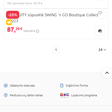
30d. geriausia kaina: 38,79 €
-20%
INGENUITY sūpuoklė SWING 'n GO Boutique Collection,
11023
IŠPARDAVIMAS
87,
20 €
109,00 €
1
24
Užsakymo statusas
Grąžinimo forma
Parduotuvių darbo laikas
Lojalumo programa