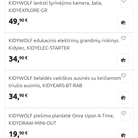
KIDYWOLF lanksti tyrinėjimo kamera, žalia,
KIDYEXPLORE-GR
49,
90 €
KIDYWOLF edukacinis elektrinių grandinių rinkinys
Kidylec, KIDYELEC-STARTER
34,
90 €
KIDYWOLF belaidės vaikiškos ausinės su keičiamomis
triušio ausimis, KIDYEARS-BT-RAB
34,
90 €
KIDYWOLF piešimo planšetė Once Upon A Time,
KIDYDRAW-MINI-OUT
19,
90 €