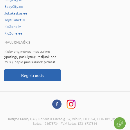
BabyCity.ee
Jukukeskus.ee
ToysPlanet.lv
KidZone.lv
KidZone.ee
NAUJIENLAIŠKIS
Kiekvieną mėnesį mes turime
ypatingų pasiūlymų! Prisijunk prie
mūsų ir apie juos sužinok pirmas!
Registruotis
Kotryna Group, UAB
, Dariaus ir Girėno g. 34, Vilnius, LIETUVA, LT-02189, Įmonės
kodas: 121673734, PVM kodas: LT216737314