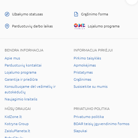
Užsakymo statusas
Grąžinimo forma
Parduotuvių darbo laikas
Lojalumo programa
BENDRA INFORMACIJA
INFORMACIJA PIRKĖJUI
Apie mus
Pirkimo taisyklės
Parduotuvių kontaktai
Apmokėjimas
Lojalumo programa
Pristatymas
Garantija ir priežiūra
Grąžinimas
Konsultuojame dėl vežimėlių ir
Susisiekite su mumis
autokėdučių
Naujagimio kraitelis
MŪSŲ DRAUGAI
PRIVATUMO POLITIKA
KidZone.lt
Privatumo politika
Kotryna Group
BDAR teisių įgyvendinimo formos
ZaisluPlaneta.lt
Slapukai
BabyCity.lv