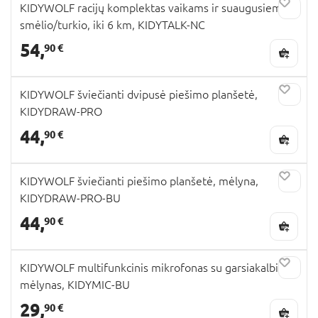
KIDYWOLF racijų komplektas vaikams ir suaugusiems,
smėlio/turkio, iki 6 km, KIDYTALK-NC
54,
90 €
KIDYWOLF šviečianti dvipusė piešimo planšetė,
KIDYDRAW-PRO
44,
90 €
KIDYWOLF šviečianti piešimo planšetė, mėlyna,
KIDYDRAW-PRO-BU
44,
90 €
KIDYWOLF multifunkcinis mikrofonas su garsiakalbiu,
mėlynas, KIDYMIC-BU
29,
90 €