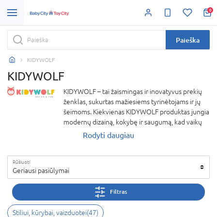
0
Paieška
KIDYWOLF
KIDYWOLF
KIDYWOLF – tai žaismingas ir inovatyvus prekių
ženklas, sukurtas mažiesiems tyrinėtojams ir jų
šeimoms. Kiekvienas KIDYWOLF produktas jungia
modernų dizainą, kokybę ir saugumą, kad vaikų
kasdienybė taptų dar įdomesnė, kūrybiškesnė ir
Rodyti daugiau
kupina nuotykių. Nuo edukacinių žaislų iki
praktiškų kasdienio naudojimo sprendimų –
Rūšiuoti
KIDYWOLF siūlo produktus, kurie lavina vaiko
Geriausi pasiūlymai
vaizduotę, skatina smalsumą ir ugdo
savarankiškumą.
Filtras
Prekės ženklo filosofija paprasta – suteikti
vaikams laimės akimirkų, o tėvams ramybės dėl
Stiliui, kūrybai, vaizduotei
(
47
)