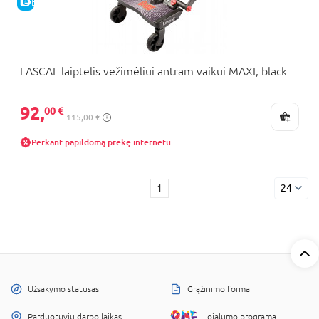
E-KAINA
LASCAL laiptelis vežimėliui antram vaikui MAXI, black
92,
00 €
115,00 €
Perkant papildomą prekę internetu
1
24
Užsakymo statusas
Grąžinimo forma
Parduotuvių darbo laikas
Lojalumo programa