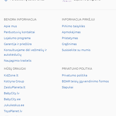
BENDRA INFORMACIJA
INFORMACIJA PIRKĖJUI
Apie mus
Pirkimo taisyklės
Parduotuvių kontaktai
Apmokėjimas
Lojalumo programa
Pristatymas
Garantija ir priežiūra
Grąžinimas
Konsultuojame dėl vežimėlių ir
Susisiekite su mumis
autokėdučių
Naujagimio kraitelis
MŪSŲ DRAUGAI
PRIVATUMO POLITIKA
KidZone.lt
Privatumo politika
Kotryna Group
BDAR teisių įgyvendinimo formos
ZaisluPlaneta.lt
Slapukai
BabyCity.lv
BabyCity.ee
Jukukeskus.ee
ToysPlanet.lv