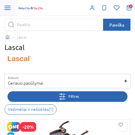
0
Paieška
Lascal
Lascal
Rūšiuoti
Geriausi pasiūlymai
Filtras
Vežimėliai ir nešioklės
(
1
)
-20%