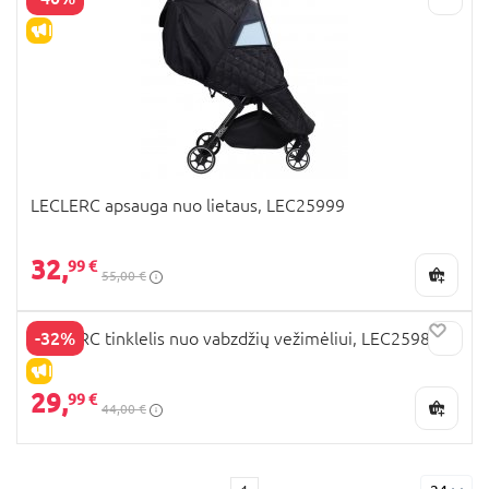
IŠPARDAVIMAS
LECLERC apsauga nuo lietaus, LEC25999
32,
99 €
55,00 €
-32%
LECLERC tinklelis nuo vabzdžių vežimėliui, LEC25981
IŠPARDAVIMAS
29,
99 €
44,00 €