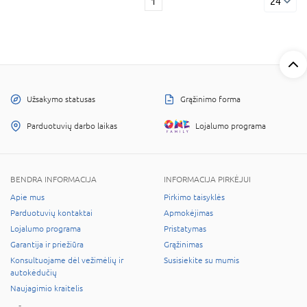
1
24
Užsakymo statusas
Grąžinimo forma
Parduotuvių darbo laikas
Lojalumo programa
BENDRA INFORMACIJA
INFORMACIJA PIRKĖJUI
Apie mus
Pirkimo taisyklės
Parduotuvių kontaktai
Apmokėjimas
Lojalumo programa
Pristatymas
Garantija ir priežiūra
Grąžinimas
Konsultuojame dėl vežimėlių ir
Susisiekite su mumis
autokėdučių
Naujagimio kraitelis