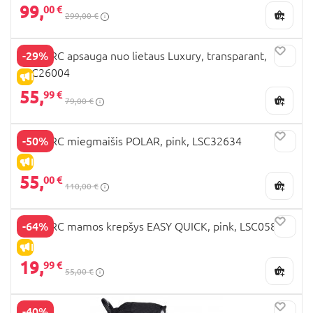
99,
00 €
299,00 €
-29%
LECLERC apsauga nuo lietaus Luxury, transparant,
LEC26004
IŠPARDAVIMAS
55,
99 €
79,00 €
-50%
LECLERC miegmaišis POLAR, pink, LSC32634
IŠPARDAVIMAS
55,
00 €
110,00 €
-64%
LECLERC mamos krepšys EASY QUICK, pink, LSC05805
IŠPARDAVIMAS
19,
99 €
55,00 €
-40%