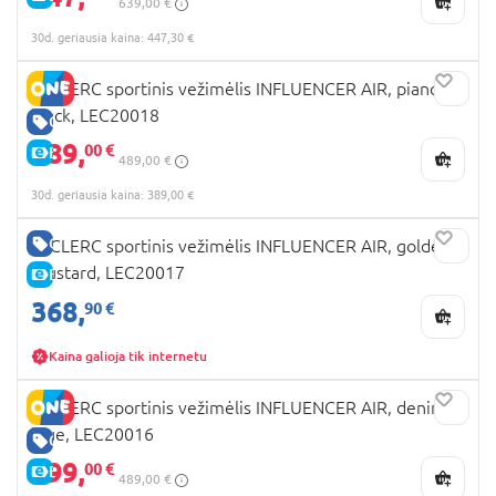
639,00 €
30d. geriausia kaina: 447,30 €
LECLERC sportinis vežimėlis INFLUENCER AIR, piano
black, LEC20018
GERA KAINA
389,
00 €
E-KAINA
489,00 €
30d. geriausia kaina: 389,00 €
GERA KAINA
LECLERC sportinis vežimėlis INFLUENCER AIR, golden
mustard, LEC20017
E-KAINA
368,
90 €
Kaina galioja tik internetu
LECLERC sportinis vežimėlis INFLUENCER AIR, denim
blue, LEC20016
GERA KAINA
299,
00 €
E-KAINA
489,00 €