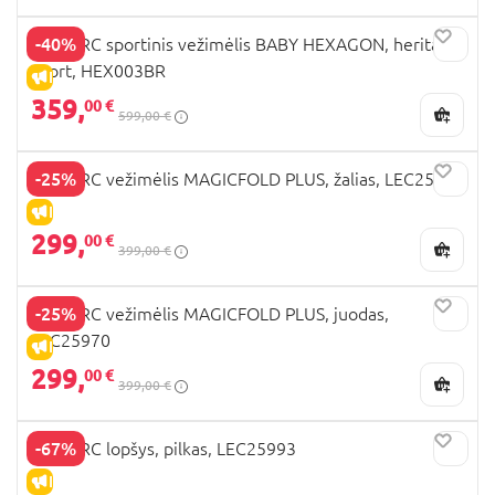
-40%
LECLERC sportinis vežimėlis BABY HEXAGON, heritage
sport, HEX003BR
IŠPARDAVIMAS
359,
00 €
599,00 €
-25%
LECLERC vežimėlis MAGICFOLD PLUS, žalias, LEC25974
IŠPARDAVIMAS
299,
00 €
399,00 €
-25%
LECLERC vežimėlis MAGICFOLD PLUS, juodas,
LEC25970
IŠPARDAVIMAS
299,
00 €
399,00 €
-67%
LECLERC lopšys, pilkas, LEC25993
IŠPARDAVIMAS