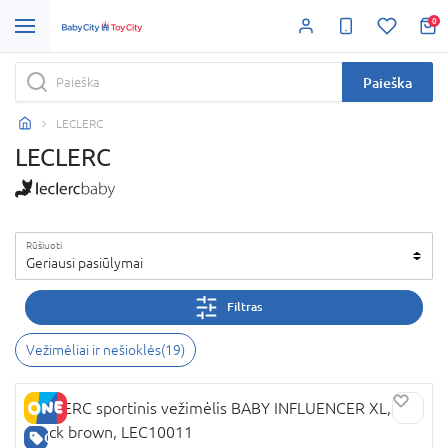
0
Paieška
LECLERC
LECLERC
Rūšiuoti
Geriausi pasiūlymai
Filtras
Vežimėliai ir nešioklės
(
19
)
LECLERC sportinis vežimėlis BABY INFLUENCER XL,
black brown, LEC10011
GERA KAINA