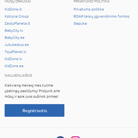
MŪSŲ DRAUGAI
PRIVATUMO POLITIKA
KidZone.lt
Privatumo politika
Kotryna Group
BDAR teisių įgyvendinimo formos
ZaisluPlaneta.lt
Slapukai
BabyCity.lv
BabyCity.ee
Jukukeskus.ee
ToysPlanet.lv
KidZone.lv
KidZone.ee
NAUJIENLAIŠKIS
Kiekvieną mėnesį mes turime
ypatingų pasiūlymų! Prisijunk prie
mūsų ir apie juos sužinok pirmas!
Registruotis