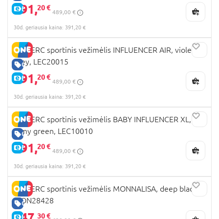
391,
20 €
E-KAINA
489,00 €
30d. geriausia kaina: 391,20 €
LECLERC sportinis vežimėlis INFLUENCER AIR, violet
grey, LEC20015
GERA KAINA
391,
20 €
E-KAINA
489,00 €
30d. geriausia kaina: 391,20 €
LECLERC sportinis vežimėlis BABY INFLUENCER XL,
army green, LEC10010
GERA KAINA
391,
20 €
E-KAINA
489,00 €
30d. geriausia kaina: 391,20 €
LECLERC sportinis vežimėlis MONNALISA, deep black,
MON28428
GERA KAINA
447,
30 €
E-KAINA