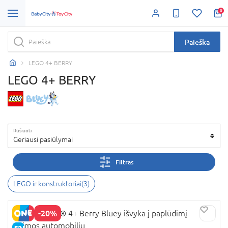
0
Paieška
LEGO 4+ BERRY
LEGO 4+ BERRY
Rūšiuoti
Geriausi pasiūlymai
Filtras
LEGO ir konstruktoriai
(
3
)
-20%
11202 LEGO® 4+ Berry Bluey išvyka į paplūdimį
šeimos automobiliu