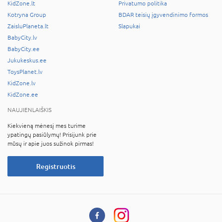
KidZone.lt
Privatumo politika
Kotryna Group
BDAR teisių įgyvendinimo formos
ZaisluPlaneta.lt
Slapukai
BabyCity.lv
BabyCity.ee
Jukukeskus.ee
ToysPlanet.lv
KidZone.lv
KidZone.ee
NAUJIENLAIŠKIS
Kiekvieną mėnesį mes turime
ypatingų pasiūlymų! Prisijunk prie
mūsų ir apie juos sužinok pirmas!
Registruotis