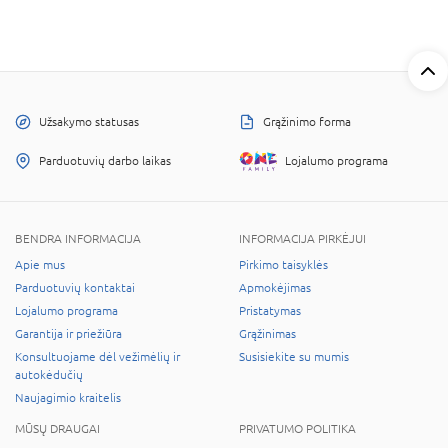
Užsakymo statusas
Grąžinimo forma
Parduotuvių darbo laikas
Lojalumo programa
BENDRA INFORMACIJA
INFORMACIJA PIRKĖJUI
Apie mus
Pirkimo taisyklės
Parduotuvių kontaktai
Apmokėjimas
Lojalumo programa
Pristatymas
Garantija ir priežiūra
Grąžinimas
Konsultuojame dėl vežimėlių ir
Susisiekite su mumis
autokėdučių
Naujagimio kraitelis
MŪSŲ DRAUGAI
PRIVATUMO POLITIKA