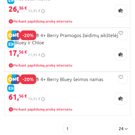
E-KAINA
26,
36 €
32,95 €
Perkant papildomą prekę internetu
-20%
11201 LEGO® 4+ Berry Pramogos žaidimų aikštelėje
su Bluey ir Chloe
E-KAINA
17,
56 €
21,95 €
Perkant papildomą prekę internetu
-20%
11203 LEGO® 4+ Berry Bluey šeimos namas
E-KAINA
61,
56 €
76,95 €
Perkant papildomą prekę internetu
1
24