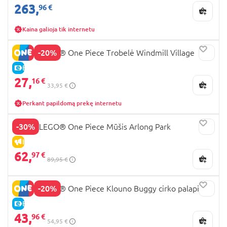
263,
96 €
Kaina galioja tik internetu
-20%
75636 LEGO® One Piece Trobelė Windmill Village
E-KAINA
27,
16 €
33,95 €
Perkant papildomą prekę internetu
-30%
75638 LEGO® One Piece Mūšis Arlong Park
IŠPARDAVIMAS
62,
97 €
89,95 €
-20%
75637 LEGO® One Piece Klouno Buggy cirko palapinė
E-KAINA
43,
96 €
54,95 €