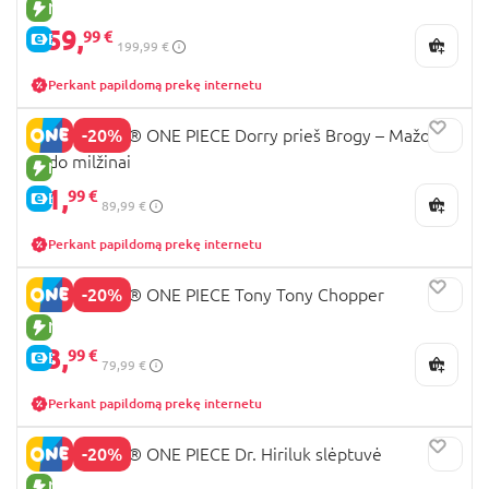
NAUJA PREKĖ
159,
99 €
E-KAINA
199,99 €
Perkant papildomą prekę internetu
-20%
75644 LEGO® ONE PIECE Dorry prieš Brogy – Mažojo
sodo milžinai
NAUJA PREKĖ
71,
99 €
E-KAINA
89,99 €
Perkant papildomą prekę internetu
-20%
75643 LEGO® ONE PIECE Tony Tony Chopper
NAUJA PREKĖ
63,
99 €
E-KAINA
79,99 €
Perkant papildomą prekę internetu
-20%
75641 LEGO® ONE PIECE Dr. Hiriluk slėptuvė
NAUJA PREKĖ