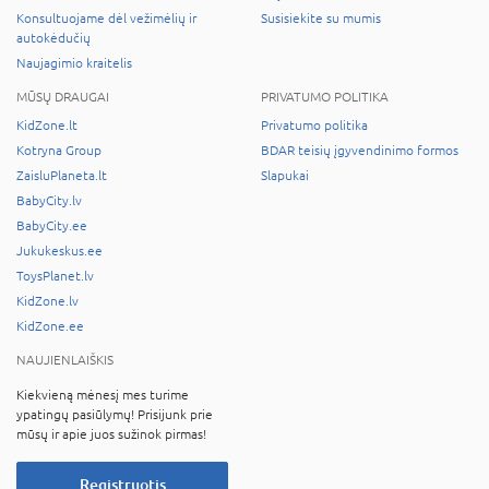
Konsultuojame dėl vežimėlių ir
Susisiekite su mumis
autokėdučių
Naujagimio kraitelis
MŪSŲ DRAUGAI
PRIVATUMO POLITIKA
KidZone.lt
Privatumo politika
Kotryna Group
BDAR teisių įgyvendinimo formos
ZaisluPlaneta.lt
Slapukai
BabyCity.lv
BabyCity.ee
Jukukeskus.ee
ToysPlanet.lv
KidZone.lv
KidZone.ee
NAUJIENLAIŠKIS
Kiekvieną mėnesį mes turime
ypatingų pasiūlymų! Prisijunk prie
mūsų ir apie juos sužinok pirmas!
Registruotis