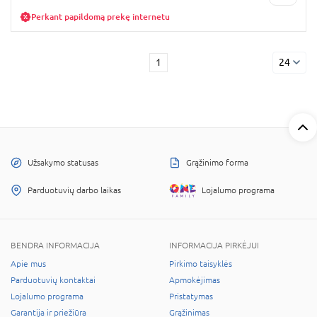
Perkant papildomą prekę internetu
1
24
Užsakymo statusas
Grąžinimo forma
Parduotuvių darbo laikas
Lojalumo programa
BENDRA INFORMACIJA
INFORMACIJA PIRKĖJUI
Apie mus
Pirkimo taisyklės
Parduotuvių kontaktai
Apmokėjimas
Lojalumo programa
Pristatymas
Garantija ir priežiūra
Grąžinimas