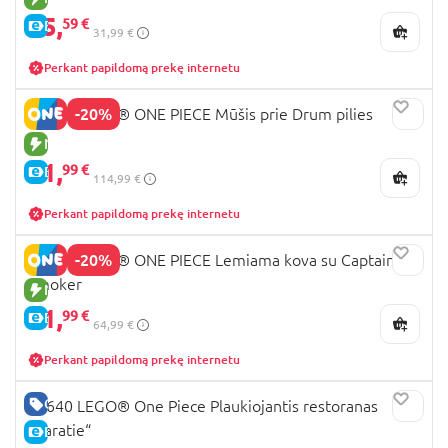
25,
59 €
E-KAINA
31,99 €
Perkant papildomą prekę internetu
-20%
75645 LEGO® ONE PIECE Mūšis prie Drum pilies
NAUJA PREKĖ
91,
99 €
E-KAINA
114,99 €
Perkant papildomą prekę internetu
-20%
75642 LEGO® ONE PIECE Lemiama kova su Captain
Smoker
NAUJA PREKĖ
51,
99 €
E-KAINA
64,99 €
Perkant papildomą prekę internetu
GERA KAINA
75640 LEGO® One Piece Plaukiojantis restoranas
„Baratie“
E-KAINA