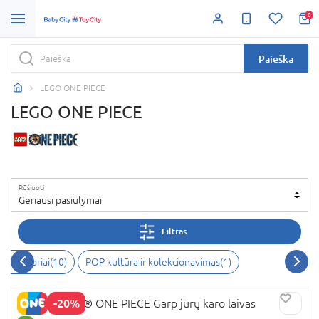
0
Paieška
LEGO ONE PIECE
LEGO ONE PIECE
Rūšiuoti
Geriausi pasiūlymai
Filtras
nstruktoriai
(
10
)
POP kultūra ir kolekcionavimas
(
1
)
-20%
75646 LEGO® ONE PIECE Garp jūrų karo laivas