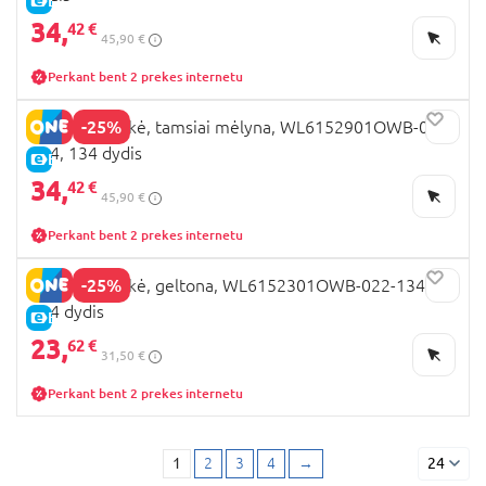
E-KAINA
34,
42 €
45,90 €
Perkant bent 2 prekes internetu
-25%
LEMON striukė, tamsiai mėlyna, WL6152901OWB-015-
134, 134 dydis
E-KAINA
34,
42 €
45,90 €
Perkant bent 2 prekes internetu
-25%
LEMON striukė, geltona, WL6152301OWB-022-134,
134 dydis
E-KAINA
23,
62 €
31,50 €
Perkant bent 2 prekes internetu
1
2
3
4
→
24