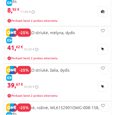
dydis
E-KAINA
8,
92 €
11,90 €
Perkant bent 2 prekes internetu
-25%
COCCODRILLO striukė, mėlyna, dydis
E-KAINA
41,
62 €
55,50 €
Perkant bent 2 prekes internetu
-25%
COCCODRILLO striukė, žalia, dydis
E-KAINA
39,
67 €
52,90 €
Perkant bent 2 prekes internetu
-25%
LEMON striukė, rožinė, WL6152901OWG-008-158, 158
dydis