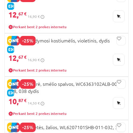
E-KAINA
12,
67 €
16,90 €
Perkant bent 2 prekes internetu
-25%
LEMON maudymosi kostiumėlis, violetinis, dydis
E-KAINA
12,
67 €
16,90 €
Perkant bent 2 prekes internetu
-25%
LEMON kepurė, smėlio spalvos, WC6363102ALB-002-
038, 038 dydis
E-KAINA
10,
87 €
14,50 €
Perkant bent 2 prekes internetu
-25%
LEMON šlepetės, žalios, WL6207101SHB-011-032, 32