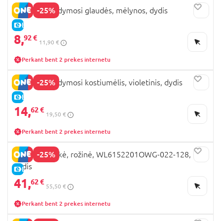
-25%
LEMON maudymosi glaudės, mėlynos, dydis
E-KAINA
8,
92 €
11,90 €
Perkant bent 2 prekes internetu
-25%
LEMON maudymosi kostiumėlis, violetinis, dydis
E-KAINA
14,
62 €
19,50 €
Perkant bent 2 prekes internetu
-25%
LEMON striukė, rožinė, WL6152201OWG-022-128, 128
dydis
E-KAINA
41,
62 €
55,50 €
Perkant bent 2 prekes internetu