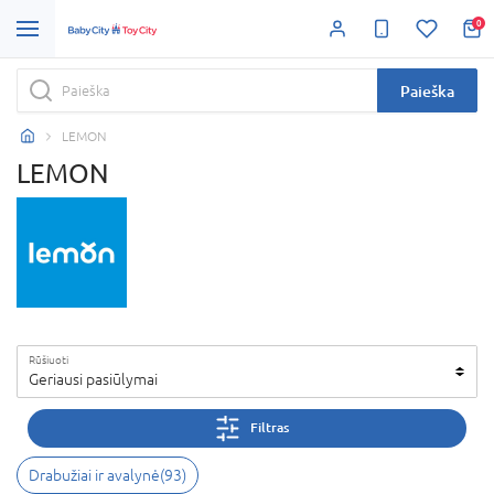
0
Paieška
LEMON
LEMON
Rūšiuoti
Geriausi pasiūlymai
Filtras
Drabužiai ir avalynė
(
93
)