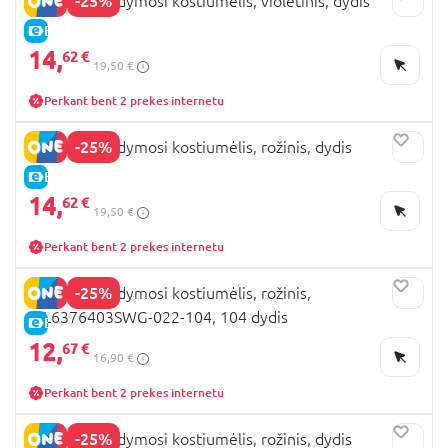
-25%
LEMON maudymosi kostiumėlis, violetinis, dydis
E-KAINA
14,
62 €
19,50 €
Perkant bent 2 prekes internetu
-25%
LEMON maudymosi kostiumėlis, rožinis, dydis
E-KAINA
14,
62 €
19,50 €
Perkant bent 2 prekes internetu
-25%
LEMON maudymosi kostiumėlis, rožinis,
WL6376403SWG-022-104, 104 dydis
E-KAINA
12,
67 €
16,90 €
Perkant bent 2 prekes internetu
-25%
LEMON maudymosi kostiumėlis, rožinis, dydis