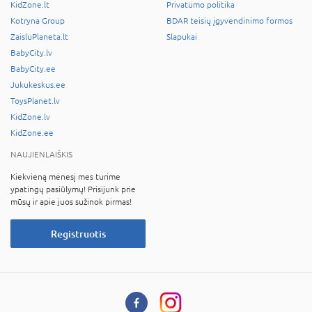
KidZone.lt
Privatumo politika
Kotryna Group
BDAR teisių įgyvendinimo formos
ZaisluPlaneta.lt
Slapukai
BabyCity.lv
BabyCity.ee
Jukukeskus.ee
ToysPlanet.lv
KidZone.lv
KidZone.ee
NAUJIENLAIŠKIS
Kiekvieną mėnesį mes turime
ypatingų pasiūlymų! Prisijunk prie
mūsų ir apie juos sužinok pirmas!
Registruotis