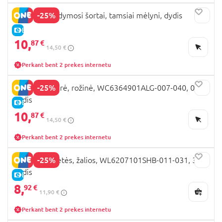
-25%
LEMON maudymosi šortai, tamsiai mėlyni, dydis
E-KAINA
10,
87 €
14,50 €
Perkant bent 2 prekes internetu
-25%
LEMON kepurė, rožinė, WC6364901ALG-007-040, 040
dydis
E-KAINA
10,
87 €
14,50 €
Perkant bent 2 prekes internetu
-25%
LEMON šlepetės, žalios, WL6207101SHB-011-031, 31
dydis
E-KAINA
8,
92 €
11,90 €
Perkant bent 2 prekes internetu