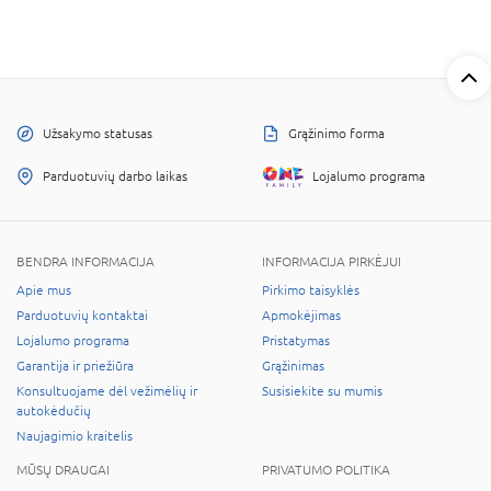
Užsakymo statusas
Grąžinimo forma
Parduotuvių darbo laikas
Lojalumo programa
BENDRA INFORMACIJA
INFORMACIJA PIRKĖJUI
Apie mus
Pirkimo taisyklės
Parduotuvių kontaktai
Apmokėjimas
Lojalumo programa
Pristatymas
Garantija ir priežiūra
Grąžinimas
Konsultuojame dėl vežimėlių ir
Susisiekite su mumis
autokėdučių
Naujagimio kraitelis
MŪSŲ DRAUGAI
PRIVATUMO POLITIKA