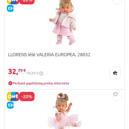
E-KAINA
LLORENS lėlė VALERIA EUROPEA, 28032
32,
79 €
40,99 €
Perkant papildomą prekę internetu
-20%
E-KAINA