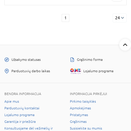
1
24
Užsakymo statusas
Grąžinimo forma
Parduotuvių darbo laikas
Lojalumo programa
BENDRA INFORMACIJA
INFORMACIJA PIRKĖJUI
Apie mus
Pirkimo taisyklės
Parduotuvių kontaktai
Apmokėjimas
Lojalumo programa
Pristatymas
Garantija ir priežiūra
Grąžinimas
Konsultuojame dėl vežimėlių ir
Susisiekite su mumis