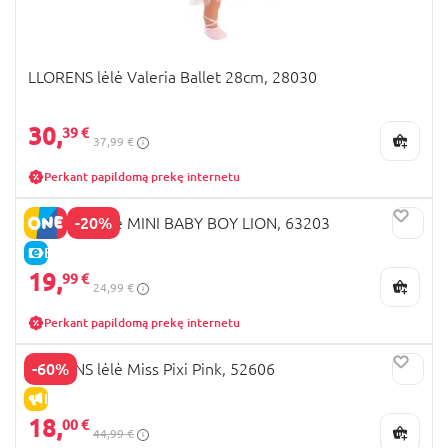
LLORENS lėlė Valeria Ballet 28cm, 28030
30,
39 €
37,99 €
Perkant papildomą prekę internetu
-20%
LLORENS lėlė MINI BABY BOY LION, 63203
E-KAINA
19,
99 €
24,99 €
Perkant papildomą prekę internetu
-60%
LLORENS lėlė Miss Pixi Pink, 52606
IŠPARDAVIMAS
18,
00 €
44,99 €