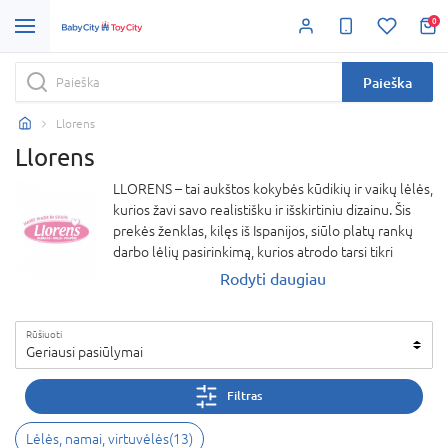
0
Paieška
Llorens
Llorens
LLORENS – tai aukštos kokybės kūdikių ir vaikų lėlės,
kurios žavi savo realistišku ir išskirtiniu dizainu. Šis
prekės ženklas, kilęs iš Ispanijos, siūlo platų rankų
darbo lėlių pasirinkimą, kurios atrodo tarsi tikri
kūdikiai. LLORENS lėlės ne tik malonios akiai, bet ir
Rodyti daugiau
lavina vaiko vaizduotę, emocinį vystymąsi bei
kūrybiškumą.
Rūšiuoti
Kiekviena lėlė pasižymi dėmsiu detalėms ir
Geriausi pasiūlymai
kokybiškomis medžiagomis, kurios užtikrina
ilgaamžiškumą ir saugumą. LLORENS žaislai yra
Filtras
puikus pasirinkimas tiek žaidimams, tiek
kolekcionavimui.
Lėlės, namai, virtuvėlės
(
13
)