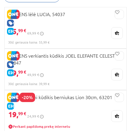
LLORENS lėlė LUCIA, 54037
GERA KAINA
55,
99 €
E-KAINA
69,99 €
30d. geriausia kaina: 55,99 €
LLORENS verkiantis kūdikis JOEL ELEFANTE CELESTE,
13847
GERA KAINA
39,
99 €
E-KAINA
49,99 €
30d. geriausia kaina: 39,99 €
-20%
LLORENS mini kūdikis berniukas Lion 30cm, 63201
E-KAINA
19,
99 €
24,99 €
Perkant papildomą prekę internetu