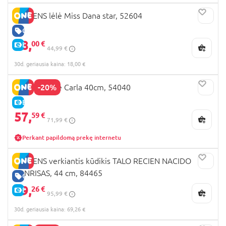
LLORENS lėlė Miss Dana star, 52604
GERA KAINA
18,
00 €
E-KAINA
44,99 €
30d. geriausia kaina: 18,00 €
-20%
LLORENS lėlė Carla 40cm, 54040
E-KAINA
57,
59 €
71,99 €
Perkant papildomą prekę internetu
LLORENS verkiantis kūdikis TALO RECIEN NACIDO
SONRISAS, 44 cm, 84465
GERA KAINA
69,
26 €
E-KAINA
95,99 €
30d. geriausia kaina: 69,26 €