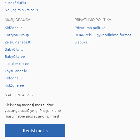
autokėdučių
Naujagimio kraitelis
MŪSŲ DRAUGAI
PRIVATUMO POLITIKA
KidZone.lt
Privatumo politika
Kotryna Group
BDAR teisių įgyvendinimo formos
ZaisluPlaneta.lt
Slapukai
BabyCity.lv
BabyCity.ee
Jukukeskus.ee
ToysPlanet.lv
KidZone.lv
KidZone.ee
NAUJIENLAIŠKIS
Kiekvieną mėnesį mes turime
ypatingų pasiūlymų! Prisijunk prie
mūsų ir apie juos sužinok pirmas!
Registruotis