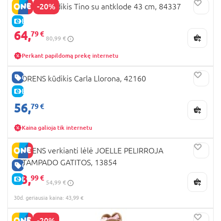
-20%
LLORENS kūdikis Tino su antklode 43 cm, 84337
E-KAINA
64,
79 €
80,99 €
Perkant papildomą prekę internetu
GERA KAINA
LLORENS kūdikis Carla Llorona, 42160
E-KAINA
56,
79 €
Kaina galioja tik internetu
LLORENS verkianti lėlė JOELLE PELIRROJA
ESTAMPADO GATITOS, 13854
GERA KAINA
43,
99 €
E-KAINA
54,99 €
30d. geriausia kaina: 43,99 €
-20%