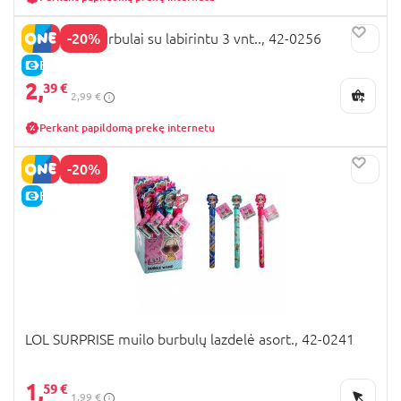
-20%
LOL muilo burbulai su labirintu 3 vnt.., 42-0256
E-KAINA
2,
39 €
2,99 €
Perkant papildomą prekę internetu
-20%
E-KAINA
LOL SURPRISE muilo burbulų lazdelė asort., 42-0241
1,
59 €
1,99 €