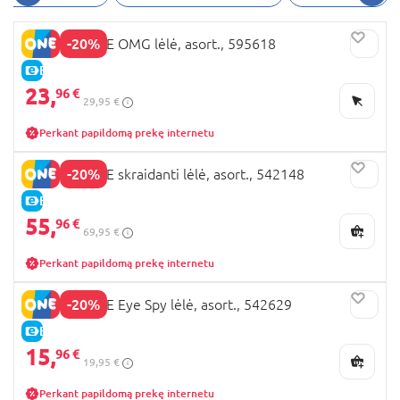
-20%
LOL SURPRISE OMG lėlė, asort., 595618
E-KAINA
23,
96 €
29,95 €
Perkant papildomą prekę internetu
-20%
LOL SURPRISE skraidanti lėlė, asort., 542148
E-KAINA
55,
96 €
69,95 €
Perkant papildomą prekę internetu
-20%
LOL SURPRISE Eye Spy lėlė, asort., 542629
E-KAINA
15,
96 €
19,95 €
Perkant papildomą prekę internetu