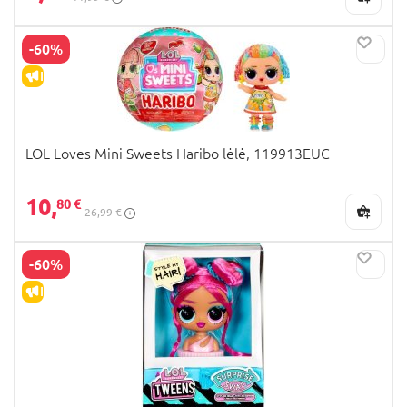
-60%
IŠPARDAVIMAS
LOL Loves Mini Sweets Haribo lėlė, 119913EUC
10,
80 €
26,99 €
-60%
IŠPARDAVIMAS