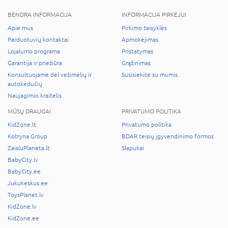
BENDRA INFORMACIJA
INFORMACIJA PIRKĖJUI
Apie mus
Pirkimo taisyklės
Parduotuvių kontaktai
Apmokėjimas
Lojalumo programa
Pristatymas
Garantija ir priežiūra
Grąžinimas
Konsultuojame dėl vežimėlių ir
Susisiekite su mumis
autokėdučių
Naujagimio kraitelis
MŪSŲ DRAUGAI
PRIVATUMO POLITIKA
KidZone.lt
Privatumo politika
Kotryna Group
BDAR teisių įgyvendinimo formos
ZaisluPlaneta.lt
Slapukai
BabyCity.lv
BabyCity.ee
Jukukeskus.ee
ToysPlanet.lv
KidZone.lv
KidZone.ee