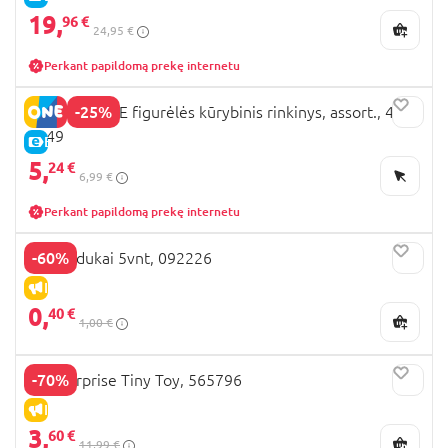
19,
96 €
24,95 €
Perkant papildomą prekę internetu
-25%
LOL SURPRISE figurėlės kūrybinis rinkinys, assort., 42-
0249
E-KAINA
5,
24 €
6,99 €
Perkant papildomą prekę internetu
-60%
LOL lipdukai 5vnt, 092226
IŠPARDAVIMAS
0,
40 €
1,00 €
-70%
LOL Surprise Tiny Toy, 565796
IŠPARDAVIMAS
3,
60 €
11,99 €