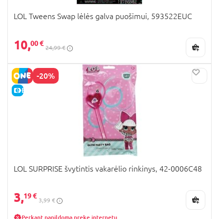
LOL Tweens Swap lėlės galva puošimui, 593522EUC
10,
00 €
24,99 €
-20%
E-KAINA
LOL SURPRISE švytintis vakarėlio rinkinys, 42-0006C48
3,
19 €
3,99 €
Perkant papildomą prekę internetu