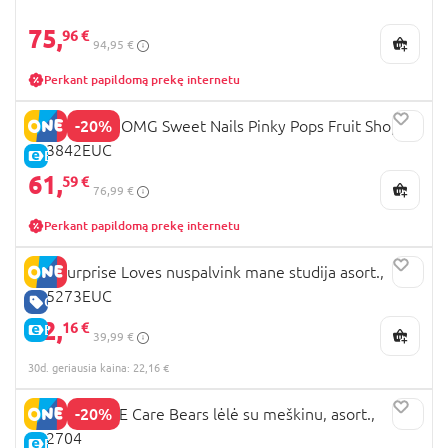
75,
96 €
94,95 €
Perkant papildomą prekę internetu
-20%
LOL Surprise OMG Sweet Nails Pinky Pops Fruit Shop,
503842EUC
E-KAINA
61,
59 €
76,99 €
Perkant papildomą prekę internetu
LOL Surprise Loves nuspalvink mane studija asort.,
505273EUC
GERA KAINA
22,
16 €
E-KAINA
39,99 €
30d. geriausia kaina: 22,16 €
-20%
LOL SURPRISE Care Bears lėlė su meškinu, asort.,
542704
E-KAINA