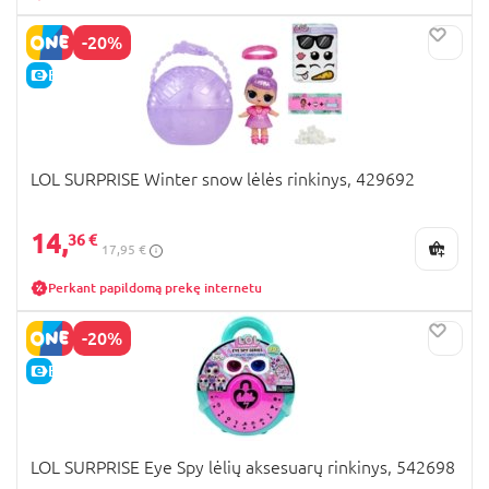
-20%
E-KAINA
LOL SURPRISE Winter snow lėlės rinkinys, 429692
14,
36 €
17,95 €
Perkant papildomą prekę internetu
-20%
E-KAINA
LOL SURPRISE Eye Spy lėlių aksesuarų rinkinys, 542698