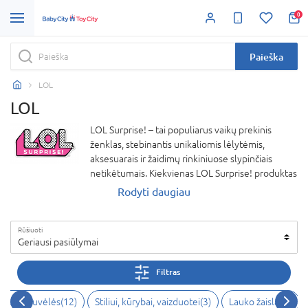
0
Paieška
LOL
LOL
LOL Surprise! – tai populiarus vaikų prekinis
ženklas, stebinantis unikaliomis lėlytėmis,
aksesuarais ir žaidimų rinkiniuose slypinčiais
netikėtumais. Kiekvienas LOL Surprise! produktas
kuria magišką atradimo akimirką, ugdo vaikų
Rodyti daugiau
kūrybiškumą ir leidžia įsitraukti į smagius
žaidimus. Dėl savo įdomių detalių ir žaismingumo,
Rūšiuoti
LOL Surprise! yra mylimas vaikų visame
Geriausi pasiūlymai
pasaulyje. Atraskite žaidimų pasaulį, pilną spalvų,
nuotykių ir smagumo su LOL Surprise!
Filtras
mai, virtuvėlės
(
12
)
Stiliui, kūrybai, vaizduotei
(
3
)
Lauko žaislai
(
2
)