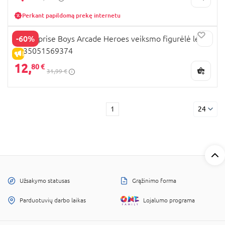
Perkant papildomą prekę internetu
-60%
LOL Suprise Boys Arcade Heroes veiksmo figurėlė lėlė,
0035051569374
IŠPARDAVIMAS
12,
80 €
31,99 €
1
24
Užsakymo statusas
Grąžinimo forma
Parduotuvių darbo laikas
Lojalumo programa