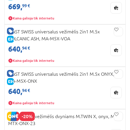
669,
99 €
Kaina galioja tik internetu
GERA KAINA
MAST SWISS universalus vežimėlis 2in1 M.5x
VOLCANIC ASH, MA-M5X-VOA
E-KAINA
640,
94 €
Kaina galioja tik internetu
GERA KAINA
MAST SWISS universalus vežimėlis 2in1 M.5x ONYX,
MA-M5X-ONX
E-KAINA
640,
94 €
Kaina galioja tik internetu
-20%
MAST SWISS vežimėlis dvyniams M.TWIN X, onyx, MA-
MTX-ONX-23