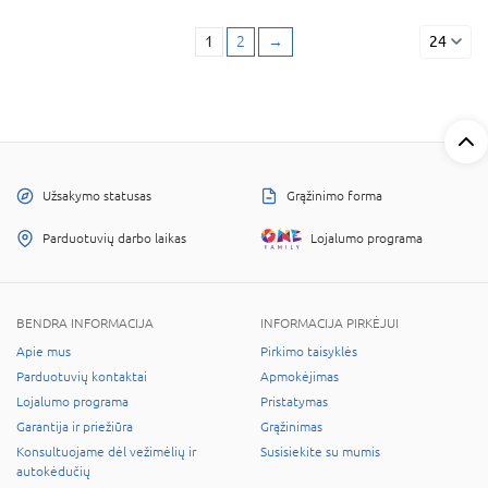
1
2
→
24
Užsakymo statusas
Grąžinimo forma
Parduotuvių darbo laikas
Lojalumo programa
BENDRA INFORMACIJA
INFORMACIJA PIRKĖJUI
Apie mus
Pirkimo taisyklės
Parduotuvių kontaktai
Apmokėjimas
Lojalumo programa
Pristatymas
Garantija ir priežiūra
Grąžinimas
Konsultuojame dėl vežimėlių ir
Susisiekite su mumis
autokėdučių