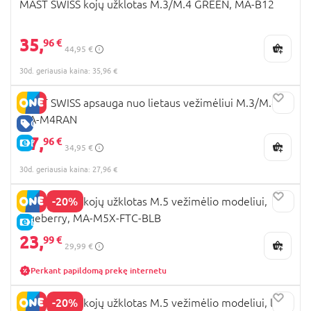
MAST SWISS kojų užklotas M.3/M.4 GREEN, MA-B12
35,
96 €
44,95 €
30d. geriausia kaina: 35,96 €
MAST SWISS apsauga nuo lietaus vežimėliui M.3/M.4,
MA-M4RAN
GERA KAINA
27,
96 €
E-KAINA
34,95 €
30d. geriausia kaina: 27,96 €
-20%
MAST SWISS kojų užklotas M.5 vežimėlio modeliui,
blueberry, MA-M5X-FTC-BLB
E-KAINA
23,
99 €
29,99 €
Perkant papildomą prekę internetu
-20%
MAST SWISS kojų užklotas M.5 vežimėlio modeliui, lion,