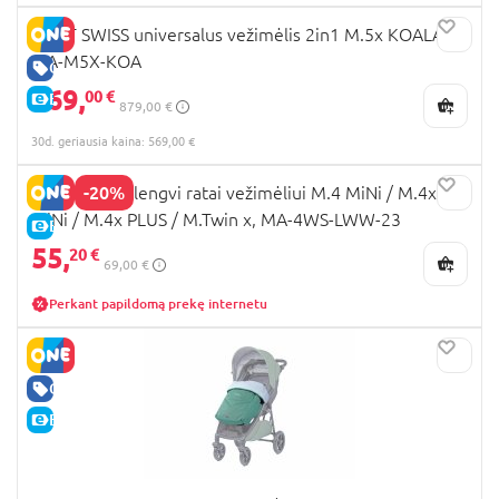
MAST SWISS universalus vežimėlis 2in1 M.5x KOALA,
MA-M5X-KOA
GERA KAINA
569,
00 €
E-KAINA
879,00 €
30d. geriausia kaina: 569,00 €
-20%
MAST SWISS lengvi ratai vežimėliui M.4 MiNi / M.4x
MiNi / M.4x PLUS / M.Twin x, MA-4WS-LWW-23
E-KAINA
55,
20 €
69,00 €
Perkant papildomą prekę internetu
GERA KAINA
E-KAINA