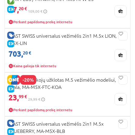
NAUJA PREKĖ
87,
20 €
E-KAINA
109,00 €
Perkant papildomą prekę internetu
GERA KAINA
MAST SWISS universalus vežimėlis 2in1 M.5x LION, MA-
M5X-LIN
E-KAINA
703,
20 €
Kaina galioja tik internetu
-20%
MAST SWISS kojų užklotas M.5 vežimėlio modeliui,
koala, MA-M5X-FTC-KOA
E-KAINA
23,
99 €
29,99 €
Perkant papildomą prekę internetu
GERA KAINA
MAST SWISS universalus vežimėlis 2in1 M.5x
BLUEBERRY, MA-M5X-BLB
E-KAINA