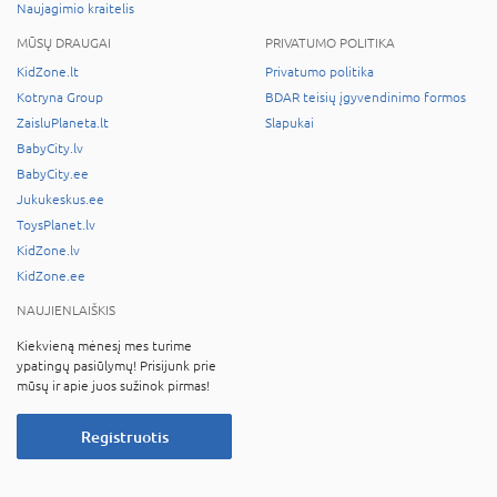
Naujagimio kraitelis
MŪSŲ DRAUGAI
PRIVATUMO POLITIKA
KidZone.lt
Privatumo politika
Kotryna Group
BDAR teisių įgyvendinimo formos
ZaisluPlaneta.lt
Slapukai
BabyCity.lv
BabyCity.ee
Jukukeskus.ee
ToysPlanet.lv
KidZone.lv
KidZone.ee
NAUJIENLAIŠKIS
Kiekvieną mėnesį mes turime
ypatingų pasiūlymų! Prisijunk prie
mūsų ir apie juos sužinok pirmas!
Registruotis