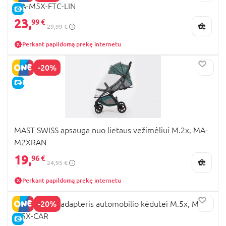
MA-M5X-FTC-LIN
E-KAINA
23,
99 €
29,99 €
Perkant papildomą prekę internetu
-20%
E-KAINA
MAST SWISS apsauga nuo lietaus vežimėliui M.2x, MA-
M2XRAN
19,
96 €
24,95 €
Perkant papildomą prekę internetu
-20%
MAST SWISS adapteris automobilio kėdutei M.5x, MA-
M5X-CAR
E-KAINA