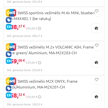
30d. geriausia kaina: 295,20 €
MAST SWISS sportinis vežimėlis M.4x MiNi, blueberry,
MA-M4X402.1 (be ratukų)
GERA KAINA
288,
27 €
E-KAINA
369,00 €
30d. geriausia kaina: 288,27 €
MAST SWISS vežimėlis M.2x VOLCANIC ASH, Frame
olive green/ Aluminium, MA-M2X203-CH
GERA KAINA
259,
00 €
E-KAINA
329,00 €
30d. geriausia kaina: 259,00 €
MAST SWISS vežimėlis M2X ONYX, Frame
black/Aluminium, MA-M2X201-CH
GERA KAINA
258,
52 €
E-KAINA
329,00 €
30d. geriausia kaina: 258,52 €