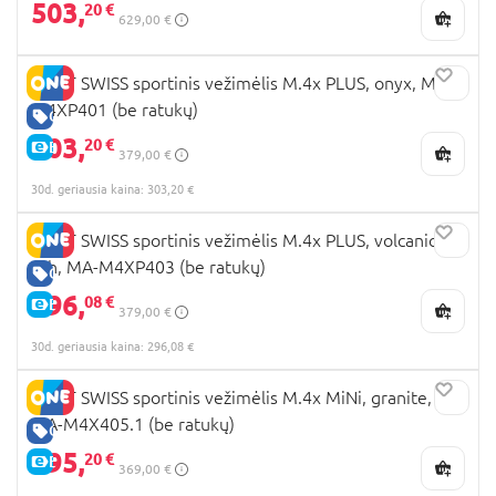
503,
20 €
629,00 €
MAST SWISS sportinis vežimėlis M.4x PLUS, onyx, MA-
M4XP401 (be ratukų)
GERA KAINA
303,
20 €
E-KAINA
379,00 €
30d. geriausia kaina: 303,20 €
MAST SWISS sportinis vežimėlis M.4x PLUS, volcanic
ash, MA-M4XP403 (be ratukų)
GERA KAINA
296,
08 €
E-KAINA
379,00 €
30d. geriausia kaina: 296,08 €
MAST SWISS sportinis vežimėlis M.4x MiNi, granite,
MA-M4X405.1 (be ratukų)
GERA KAINA
295,
20 €
E-KAINA
369,00 €