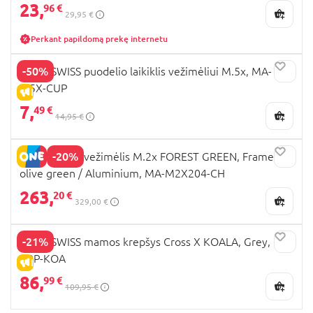
23,
96 €
29,95 €
Perkant papildomą prekę internetu
-50%
MAST SWISS puodelio laikiklis vežimėliui M.5x, MA-
M5X-CUP
IŠPARDAVIMAS
7,
49 €
14,95 €
-20%
MAST SWISS vežimėlis M.2x FOREST GREEN, Frame
olive green / Aluminium, MA-M2X204-CH
263,
20 €
329,00 €
-21%
MAST SWISS mamos krepšys Cross X KOALA, Grey, MA-
CBP-KOA
IŠPARDAVIMAS
86,
99 €
109,95 €