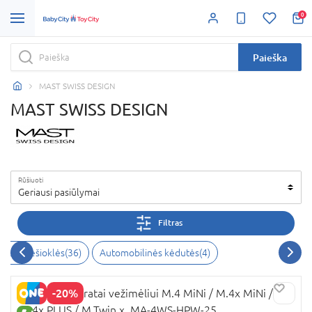
0
Paieška
MAST SWISS DESIGN
MAST SWISS DESIGN
Rūšiuoti
Geriausi pasiūlymai
Filtras
iai ir nešioklės
(
36
)
Automobilinės kėdutės
(
4
)
-20%
MAST SWISS ratai vežimėliui M.4 MiNi / M.4x MiNi /
M.4x PLUS / M.Twin x, MA-4WS-HPW-25