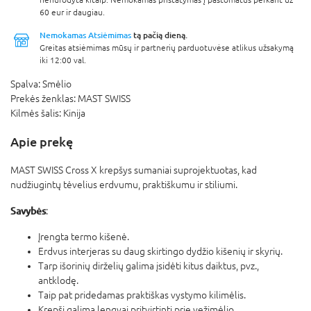
60 eur ir daugiau.
Nemokamas Atsiėmimas
tą pačią dieną.
Greitas atsiėmimas mūsų ir partnerių parduotuvėse atlikus užsakymą
iki 12:00 val.
Spalva:
Smėlio
Prekės ženklas:
MAST SWISS
Kilmės šalis:
Kinija
Apie prekę
MAST SWISS Cross X krepšys sumaniai suprojektuotas, kad
nudžiugintų tėvelius erdvumu, praktiškumu ir stiliumi.
Savybės
:
Įrengta termo kišenė.
Erdvus interjeras su daug skirtingo dydžio kišenių ir skyrių.
Tarp išorinių dirželių galima įsidėti kitus daiktus, pvz.,
antklodę.
Taip pat pridedamas praktiškas vystymo kilimėlis.
Krepšį galima lengvai pritvirtinti prie vežimėlio.