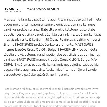
MAST SWISS DESIGN
Mes esame tam, kad padėtume auginti laimingus vaikus! Tad mielai
padėsime greitai ir patogiai išsirinkti geriausią, Jums reikalingos
vaikiškos prekės variantą.
Babycity
prekių kataloge rasite platų
populiariausių vaikiškų prekių ženklų pasirinkimą, todėl perkant pas
mus visada rasite iš ko išsirinkti! Čia galite rinktis iš patikimo ir gerai
žinomo
MAST SWISS
prekės ženklo asortimento.
MAST SWISS
mamos krepšys Cross X LION, Beige, MA-CBP-LIN
- jau pamėgta
tėvelių prekė, palengvinanti kasdienybę su vaikais. Jus dominantis
pirkinys -
MAST SWISS mamos krepšys Cross X LION, Beige, MA-
CBP-LIN
- siūlomas patrauklia kaina, kuris neabejotinai taps puikiu
pagalbininku auginant vaiką. Apsilankius internetinėje ar fizinėje
parduotuvėje galėsite apžiūrėti norimą prekę.
Pateikiamos prekės nuotraukos yra skirtos tik iliustraciniams tikslams ir yra
pavyzdinės. Originalių produktų spalvos, funkcijos, užrašai ir/ar bet kurios
kitos savybės dėl savo vizualinių ypatybių gali atrodyti kitaip negu realybėje.
Taip pat nuotraukoje pateikiama prekės komplektacija gali neatitikti realios
prekės komplektacijos. Todėl prašome vadovautis aprašyme pateikiama