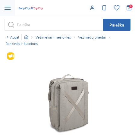
0
Paieška
Atgal
Vežimėliai ir nešioklės
Vežimėlių priedai
Rankinės ir kuprinės
IŠPARDAVIMAS