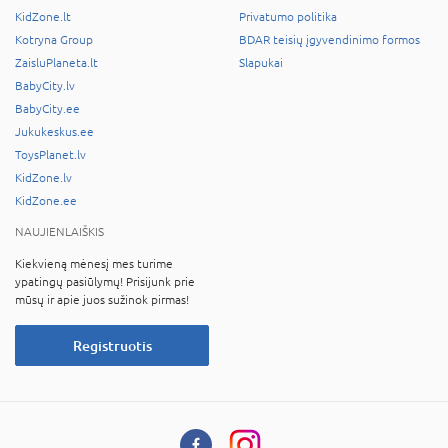
KidZone.lt
Privatumo politika
Kotryna Group
BDAR teisių įgyvendinimo formos
ZaisluPlaneta.lt
Slapukai
BabyCity.lv
BabyCity.ee
Jukukeskus.ee
ToysPlanet.lv
KidZone.lv
KidZone.ee
NAUJIENLAIŠKIS
Kiekvieną mėnesį mes turime
ypatingų pasiūlymų! Prisijunk prie
mūsų ir apie juos sužinok pirmas!
Registruotis