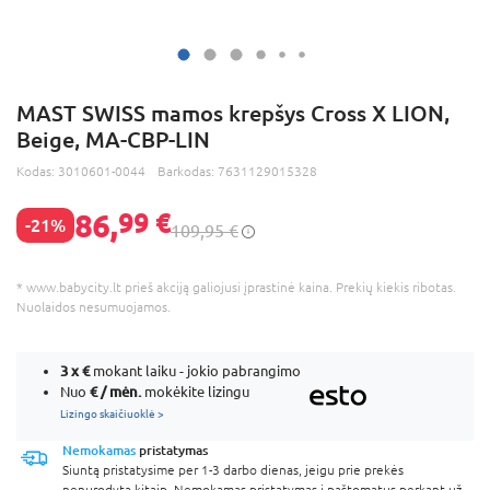
MAST SWISS mamos krepšys Cross X LION,
Beige, MA-CBP-LIN
Kodas:
3010601-0044
Barkodas:
7631129015328
86,
99 €
-21%
109,95 €
* www.babycity.lt prieš akciją galiojusi įprastinė kaina. Prekių kiekis ribotas.
Nuolaidos nesumuojamos.
3 x
€
mokant laiku - jokio pabrangimo
€ / mėn.
Nuo
mokėkite lizingu
Lizingo skaičiuoklė >
Nemokamas
pristatymas
Siuntą pristatysime per 1-3 darbo dienas, jeigu prie prekės
nenurodyta kitaip. Nemokamas pristatymas į paštomatus perkant už