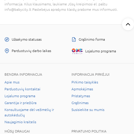
informacija. Kilus klausimams, laukiame Jūsų kreipimosi el. paštu
info@babycity.lt Pastebėjus aprašymo klaidų prašome mus informuoti.
Užsakymo statusas
Grąžinimo forma
Parduotuvių darbo laikas
Lojalumo programa
BENDRA INFORMACIJA
INFORMACIJA PIRKĖJUI
Apie mus
Pirkimo taisyklės
Parduotuvių kontaktai
Apmokėjimas
Lojalumo programa
Pristatymas
Garantija ir priežiūra
Grąžinimas
Konsultuojame dėl vežimėlių ir
Susisiekite su mumis
autokėdučių
Naujagimio kraitelis
MŪSŲ DRAUGAI
PRIVATUMO POLITIKA