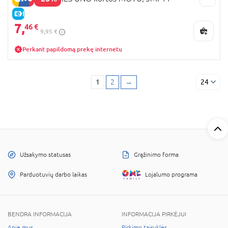
E-KAINA
7,
46 €
9,95 €
Perkant papildomą prekę internetu
1
2
→
24
Užsakymo statusas
Grąžinimo forma
Parduotuvių darbo laikas
Lojalumo programa
BENDRA INFORMACIJA
INFORMACIJA PIRKĖJUI
Apie mus
Pirkimo taisyklės