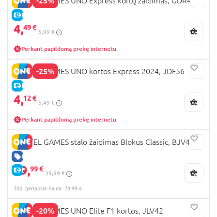
-25%
MATTEL GAMES UNO Express kortų žaidimas, GDR45
E-KAINA
4,
49 €
5,99 €
Perkant papildomą prekę internetu
-25%
MATTEL GAMES UNO kortos Express 2024, JDF56
E-KAINA
4,
12 €
5,49 €
Perkant papildomą prekę internetu
MATTEL GAMES stalo žaidimas Blokus Classic, BJV44
GERA KAINA
29,
99 €
E-KAINA
39,99 €
30d. geriausia kaina: 29,99 €
-20%
MATTEL GAMES UNO Elite F1 kortos, JLV42