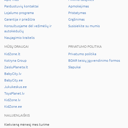
Parduotuvių kontaktai
Apmokėjimas
Lojalumo programa
Pristatymas
Garantija ir priežiūra
Grąžinimas
Konsultuojame dėl vežimėlių ir
Susisiekite su mumis
autokėdučių
Naujagimio kraitelis
MŪSŲ DRAUGAI
PRIVATUMO POLITIKA
KidZone.lt
Privatumo politika
Kotryna Group
BDAR teisių įgyvendinimo formos
ZaisluPlaneta.lt
Slapukai
BabyCity.lv
BabyCity.ee
Jukukeskus.ee
ToysPlanet.lv
KidZone.lv
KidZone.ee
NAUJIENLAIŠKIS
Kiekvieną mėnesį mes turime