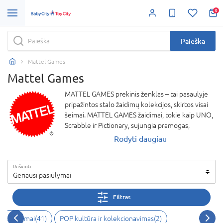
0
Paieška
Mattel Games
Mattel Games
MATTEL GAMES prekinis ženklas – tai pasaulyje
pripažintos stalo žaidimų kolekcijos, skirtos visai
šeimai. MATTEL GAMES žaidimai, tokie kaip UNO,
Scrabble ir Pictionary, sujungia pramogas,
strategiją ir kūrybiškumą, suteikdami
Rodyti daugiau
nepakartojamą patirtį kiekviename žaidimo
vakare. Šie aukštos kokybės MATTEL GAMES
Rūšiuoti
žaidimai lavina loginį mąstymą, komandinius
Geriausi pasiūlymai
įgūdžius bei garantuoja smagų laiką draugų ir
šeimos rate. MATTEL GAMES – tai kokybė,
Filtras
džiaugsmas ir ryšys per žaidimus!
alo žaidimai
(
41
)
POP kultūra ir kolekcionavimas
(
2
)