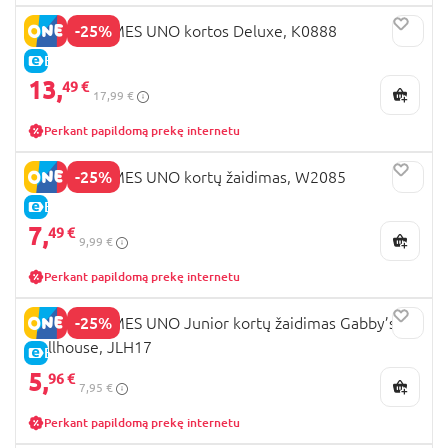
-25%
MATTEL GAMES UNO kortos Deluxe, K0888
E-KAINA
13,
49 €
17,99 €
Perkant papildomą prekę internetu
-25%
MATTEL GAMES UNO kortų žaidimas, W2085
E-KAINA
7,
49 €
9,99 €
Perkant papildomą prekę internetu
-25%
MATTEL GAMES UNO Junior kortų žaidimas Gabby’s
Dollhouse, JLH17
E-KAINA
5,
96 €
7,95 €
Perkant papildomą prekę internetu