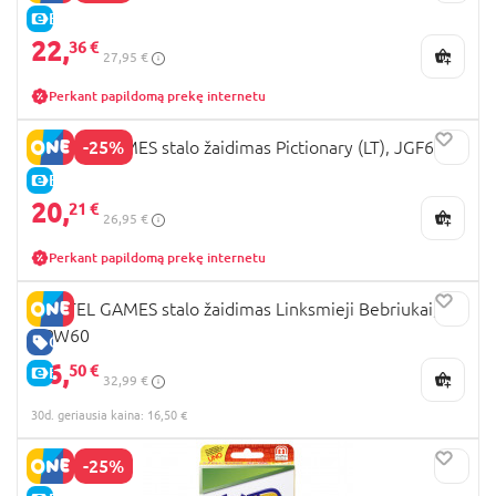
E-KAINA
22,
36 €
27,95 €
Perkant papildomą prekę internetu
-25%
MATTEL GAMES stalo žaidimas Pictionary (LT), JGF68
E-KAINA
20,
21 €
26,95 €
Perkant papildomą prekę internetu
MATTEL GAMES stalo žaidimas Linksmieji Bebriukai,
HPW60
GERA KAINA
16,
50 €
E-KAINA
32,99 €
30d. geriausia kaina: 16,50 €
-25%