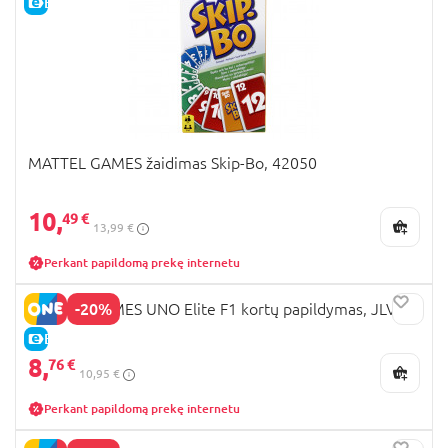
E-KAINA
MATTEL GAMES žaidimas Skip-Bo, 42050
10,
49 €
13,99 €
Perkant papildomą prekę internetu
-20%
MATTEL GAMES UNO Elite F1 kortų papildymas, JLV43
E-KAINA
8,
76 €
10,95 €
Perkant papildomą prekę internetu