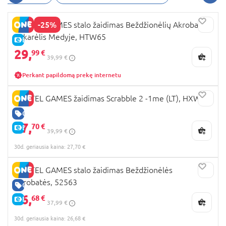
-25%
MATTEL GAMES stalo žaidimas Beždžionėlių Akrobačių
Vakarėlis Medyje, HTW65
E-KAINA
29,
99 €
39,99 €
Perkant papildomą prekę internetu
MATTEL GAMES žaidimas Scrabble 2 -1me (LT), HXW10
GERA KAINA
27,
70 €
E-KAINA
39,99 €
30d. geriausia kaina: 27,70 €
MATTEL GAMES stalo žaidimas Beždžionėlės
Akrobatės, 52563
GERA KAINA
26,
68 €
E-KAINA
37,99 €
30d. geriausia kaina: 26,68 €