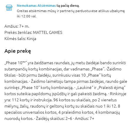
Nemokamas Atsiėmimas
tą pačią dieną.
Greitas atsiėmimas mūsų ir partnerių parduotuvėse atlikus užsakymą
iki 12:00 val.
Amžius:
7+ m.
Prekės ženklas:
MATTEL GAMES
Kilmės šalis:
Kinija
Apie prekę
„Phase 10™“ yra žaidžiamas raundais, jų metu žaidėjai bando surinkti
sutampančių kortų kombinacijas, dar vadinamas „Phase“. ·Žaidimo
tikslas - būti pirmu žaidėju, surinkusiu visas 10 „Phase“ kortų
kombinacijas. · Žaidimo laimėtoju tampa pirmas žaidėjas, raundo gale
surinkęs „Phase 10“ kortų kombinaciją. · „Laukinė“ ir „Praleisti ėjimą“
kortos suteikia papildomų įspūdžių ir gali pakeisti žaidimą. · Rinkinyje
yra: 112 kortų ir instrukcija. 96 kortos su skaičiais, po 2 vienetus
mėlynų, žalių, raudonų ir geltonų kortų su skaičiais nuo 1 iki 12. 8
specialios universalios kortos, 4 praleidimo kortos, 4 kombinacijų
nuorodų kortos. · Žaidėjų skaičius: 2–6 · Amžius: 7+