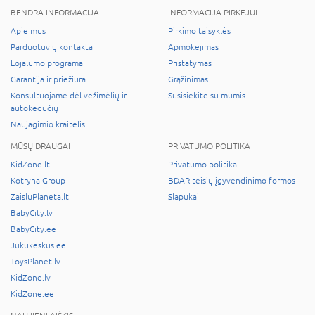
BENDRA INFORMACIJA
INFORMACIJA PIRKĖJUI
Apie mus
Pirkimo taisyklės
Parduotuvių kontaktai
Apmokėjimas
Lojalumo programa
Pristatymas
Garantija ir priežiūra
Grąžinimas
Konsultuojame dėl vežimėlių ir
Susisiekite su mumis
autokėdučių
Naujagimio kraitelis
MŪSŲ DRAUGAI
PRIVATUMO POLITIKA
KidZone.lt
Privatumo politika
Kotryna Group
BDAR teisių įgyvendinimo formos
ZaisluPlaneta.lt
Slapukai
BabyCity.lv
BabyCity.ee
Jukukeskus.ee
ToysPlanet.lv
KidZone.lv
KidZone.ee