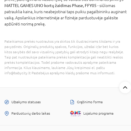
MATTEL GAMES UNO kortų žaidimas Phase, FFY05
- siūlomas
patrauklia kaina, kuris neabejotinai taps puikiu pagalbininku auginant
vaiką. Apsilankius internetinėje ar fizinėje parduotuvėje galėsite
apžiūrėti norimą prekę.
Pateikiamos prekės nuotraukos yra skirtos tik iliustraciniams tikslams ir yra
pavyzdinės. Originalių produktų spalvos, funkcijos, užrašai ir/ar bet kurios
kitos savybės dėl savo vizualinių ypatybių gali atrodyti kitaip negu realybėje.
Taip pat nuotraukoje pateikiama prekės komplektacija gali neatitikti realios
prekės komplektacijos. Todėl prašome vadovautis aprašyme pateikiama
informacija. Kilus klausimams, laukiame Jūsų kreipimosi el. paštu
info@babycity.lt Pastebėjus aprašymo klaidų prašome mus informuoti.
Užsakymo statusas
Grąžinimo forma
Parduotuvių darbo laikas
Lojalumo programa