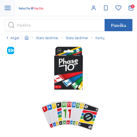
0
Paieška
Atgal
Stalo žaidimai
Stalo žaidimai
Kortų
E-KAINA