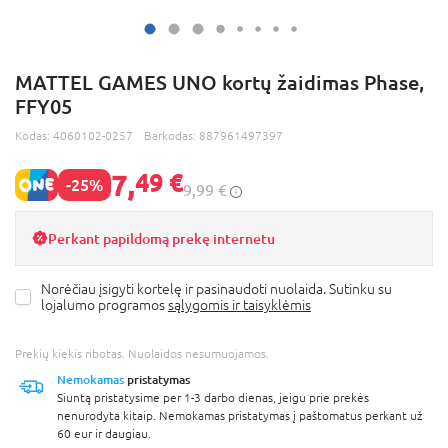
MATTEL GAMES UNO kortų žaidimas Phase,
FFY05
Kodas:
4060102-0257
Barkodas:
887961497397
7,
49 €
-25%
9,99 €
Perkant papildomą prekę internetu
Norėčiau įsigyti kortelę ir pasinaudoti nuolaida. Sutinku su
lojalumo programos
sąlygomis ir taisyklėmis
Prekių kiekis ribotas. Nuolaidos nesumuojamos.
Nemokamas
pristatymas
Siuntą pristatysime per 1-3 darbo dienas, jeigu prie prekės
nenurodyta kitaip. Nemokamas pristatymas į paštomatus perkant už
60 eur ir daugiau.