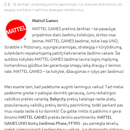
CE ženklas - produktą įvertino gamintojas ir jis laikomas atitinkančiu ES
saugos, sveikatos ir aplinkos apsaugos reikalavimus.
Mattel Games
MATTEL GAMES prekinis ženklas – tai pasaulyje
pripažintos stalo žaidimų kolekcijos, skirtos visai
šeimai. MATTEL GAMES žaidimai, tokie kaip UNO,
Scrabble ir Pictionary, sujungia pramogas, strategiją ir kūrybiškumą,
suteikdami nepakartojamą patirtį kiekviename žaidimo vakare. Šie
aukštos kokybės MATTEL GAMES žaidimai lavina loginį mąstymą,
komandinius įgūdžius bei garantuoja smagų laiką draugų ir šeimos
rate. MATTEL GAMES – tai kokybė, džiaugsmas ir ryšys per žaidimus!
Mes esame tam, kad padėtume auginti laimingus vaikus! Tad mielai
padėsime greitai ir patogiai išsirinkti geriausią, Jums reikalingos
vaikiškos prekės variantą.
Babycity
prekių kataloge rasite platų
populiariausių vaikiškų prekių ženklų pasirinkimą, todėl perkant pas
mus visada rasite iš ko išsirinkti! Čia galite rinktis iš patikimo ir gerai
žinomo
MATTEL GAMES
prekės ženklo asortimento.
MATTEL
GAMES UNO kortų žaidimas Phase, FFY05
- jau pamėgta tėvelių
prekė, palengvinanti kasdienybę su vaikais. Jus dominantis pirkinys -