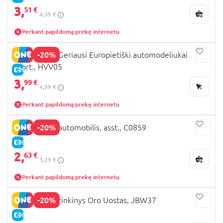
3,
51 €
4,39 €
Perkant papildomą prekę internetu
-20%
MATCHBOX Geriausi Europietiški automodeliukai
asort., HVV05
E-KAINA
3,
99 €
4,99 €
Perkant papildomą prekę internetu
-20%
MATCHBOX automobilis, asst., C0859
E-KAINA
2,
63 €
3,29 €
Perkant papildomą prekę internetu
-20%
MATCHBOX rinkinys Oro Uostas, JBW37
E-KAINA