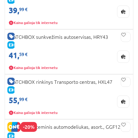
39,
99 €
Kaina galioja tik internetu
GERA KAINA
MATCHBOX sunkvežimis autoservisas, HRY43
E-KAINA
41,
59 €
Kaina galioja tik internetu
GERA KAINA
MATCHBOX rinkinys Transporto centras, HXL47
E-KAINA
55,
99 €
Kaina galioja tik internetu
-20%
MATCHBOX teminis automodeliukas, asort., GGF12
E-KAINA