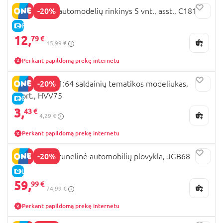
-20%
MATCHBOX automodelių rinkinys 5 vnt., asst., C1817
E-KAINA
12,
79 €
15,99 €
Perkant papildomą prekę internetu
-20%
MATCHBOX 1:64 saldainių tematikos modeliukas,
asort., HVV75
E-KAINA
3,
43 €
4,29 €
Perkant papildomą prekę internetu
-20%
MATCHBOX tunelinė automobilių plovykla, JGB68
E-KAINA
59,
99 €
74,99 €
Perkant papildomą prekę internetu