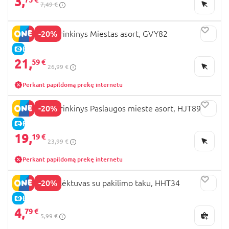
3,
7,49 €
-20%
MATCHBOX rinkinys Miestas asort, GVY82
E-KAINA
21,
59 €
26,99 €
Perkant papildomą prekę internetu
-20%
MATCHBOX rinkinys Paslaugos mieste asort, HJT89
E-KAINA
19,
19 €
23,99 €
Perkant papildomą prekę internetu
-20%
MATCHBOX lėktuvas su pakilimo taku, HHT34
E-KAINA
4,
79 €
5,99 €