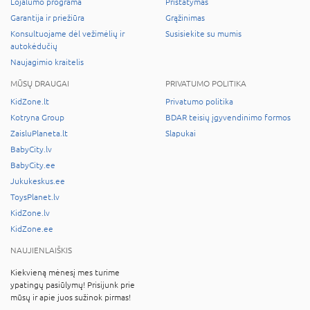
Lojalumo programa
Pristatymas
Garantija ir priežiūra
Grąžinimas
Konsultuojame dėl vežimėlių ir
Susisiekite su mumis
autokėdučių
Naujagimio kraitelis
MŪSŲ DRAUGAI
PRIVATUMO POLITIKA
KidZone.lt
Privatumo politika
Kotryna Group
BDAR teisių įgyvendinimo formos
ZaisluPlaneta.lt
Slapukai
BabyCity.lv
BabyCity.ee
Jukukeskus.ee
ToysPlanet.lv
KidZone.lv
KidZone.ee
NAUJIENLAIŠKIS
Kiekvieną mėnesį mes turime
ypatingų pasiūlymų! Prisijunk prie
mūsų ir apie juos sužinok pirmas!