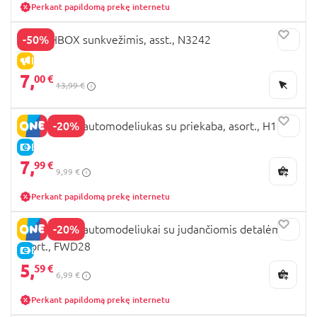
Perkant papildomą prekę internetu
-50%
MATCHBOX sunkvežimis, asst., N3242
IŠPARDAVIMAS
7,
00 €
13,99 €
-20%
MATCHBOX automodeliukas su priekaba, asort., H1235
E-KAINA
7,
99 €
9,99 €
Perkant papildomą prekę internetu
-20%
MATCHBOX automodeliukai su judančiomis detalėmis,
asort., FWD28
E-KAINA
5,
59 €
6,99 €
Perkant papildomą prekę internetu