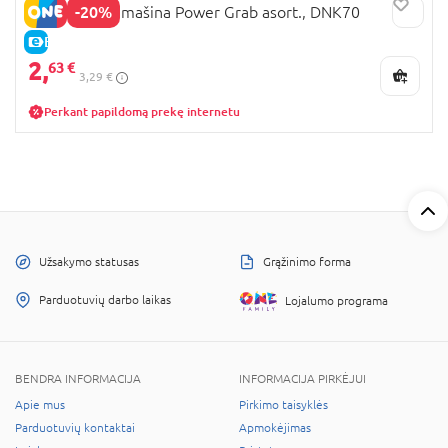
-20%
MATCH BOX mašina Power Grab asort., DNK70
E-KAINA
2,
63 €
3,29 €
Perkant papildomą prekę internetu
Užsakymo statusas
Grąžinimo forma
Parduotuvių darbo laikas
Lojalumo programa
BENDRA INFORMACIJA
INFORMACIJA PIRKĖJUI
Apie mus
Pirkimo taisyklės
Parduotuvių kontaktai
Apmokėjimas