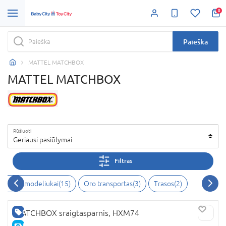
0
Paieška
MATTEL MATCHBOX
MATTEL MATCHBOX
Rūšiuoti
Geriausi pasiūlymai
Filtras
nėlės ir modeliukai(15)
Oro transportas(3)
Trasos(2)
GERA KAINA
MATCHBOX sraigtasparnis, HXM74
E-KAINA