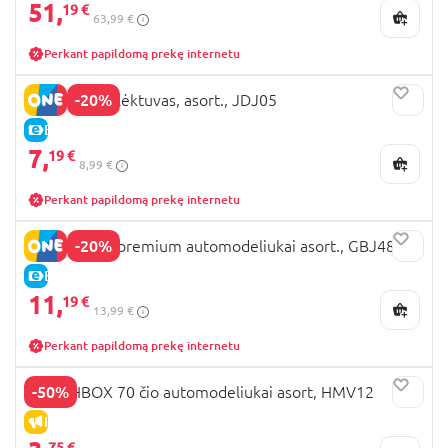
51,
19 €
63,99 €
Perkant papildomą prekę internetu
-20%
MATCHBOX lėktuvas, asort., JDJ05
E-KAINA
7,
19 €
8,99 €
Perkant papildomą prekę internetu
-20%
MATCHBOX premium automodeliukai asort., GBJ48
E-KAINA
11,
19 €
13,99 €
Perkant papildomą prekę internetu
-50%
MATCHBOX 70 čio automodeliukai asort, HMV12
IŠPARDAVIMAS
75 €