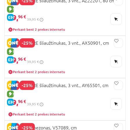
-25%
MOTHERCARE šliaužtinukas, 3 vnt., AZ22201, 80 cm
NAUJA PREKĖ
29,
96 €
E-KAINA
39,95 €
Perkant bent 2 prekes internetu
-25%
MOTHERCARE šliaužtinukas, 3 vnt., AX50901, cm
NAUJA PREKĖ
29,
96 €
E-KAINA
39,95 €
Perkant bent 2 prekes internetu
-25%
MOTHERCARE šliaužtinukas, 3 vnt., AY65501, cm
NAUJA PREKĖ
29,
96 €
E-KAINA
39,95 €
Perkant bent 2 prekes internetu
-25%
NEXT kombinezonas, V57089, cm