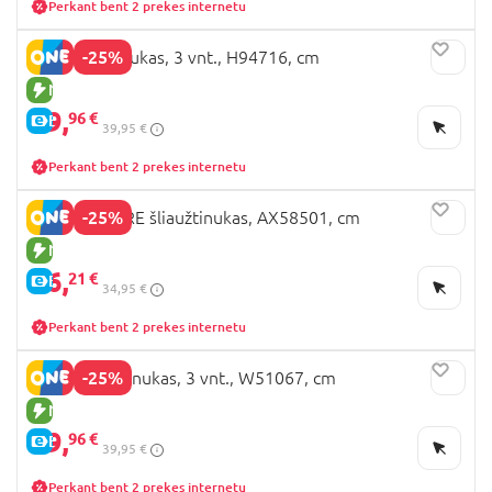
Perkant bent 2 prekes internetu
-25%
NEXT smėlinukas, 3 vnt., H94716, cm
NAUJA PREKĖ
29,
96 €
E-KAINA
39,95 €
Perkant bent 2 prekes internetu
-25%
MOTHERCARE šliaužtinukas, AX58501, cm
NAUJA PREKĖ
26,
21 €
E-KAINA
34,95 €
Perkant bent 2 prekes internetu
-25%
NEXT šliaužtinukas, 3 vnt., W51067, cm
NAUJA PREKĖ
29,
96 €
E-KAINA
39,95 €
Perkant bent 2 prekes internetu