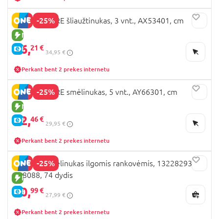
-25%
MOTHERCARE šliaužtinukas, 3 vnt., AX53401, cm
NAUJA PREKĖ
26,
21 €
E-KAINA
34,95 €
Perkant bent 2 prekes internetu
-25%
MOTHERCARE smėlinukas, 5 vnt., AY66301, cm
NAUJA PREKĖ
22,
46 €
E-KAINA
29,95 €
Perkant bent 2 prekes internetu
-25%
NAME IT smėlinukas ilgomis rankovėmis, 13228293-
988088, 74 dydis
NAUJA PREKĖ
20,
99 €
E-KAINA
27,99 €
Perkant bent 2 prekes internetu