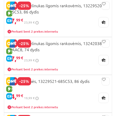
-25%
NAME IT smėlinukas ilgomis rankovėmis, 13229520-
685C53, 86 dydis
NAUJA PREKĖ
17,
99 €
E-KAINA
23,99 €
Perkant bent 2 prekes internetu
-25%
NAME IT smėlinukas ilgomis rankovėmis, 13242038-
E0AAC8, 74 dydis
NAUJA PREKĖ
17,
99 €
E-KAINA
23,99 €
Perkant bent 2 prekes internetu
-25%
NAME IT kelnės, 13229521-685C53, 86 dydis
NAUJA PREKĖ
14,
99 €
E-KAINA
19,99 €
Perkant bent 2 prekes internetu