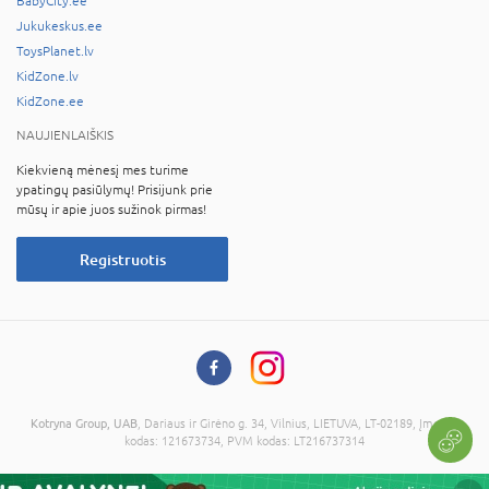
BabyCity.ee
Jukukeskus.ee
ToysPlanet.lv
KidZone.lv
KidZone.ee
NAUJIENLAIŠKIS
Kiekvieną mėnesį mes turime
ypatingų pasiūlymų! Prisijunk prie
mūsų ir apie juos sužinok pirmas!
Registruotis
Kotryna Group, UAB
, Dariaus ir Girėno g. 34, Vilnius, LIETUVA, LT-02189, Įmonės
kodas: 121673734, PVM kodas: LT216737314
© 2026 Visos teisės saugomos. Kopijuoti informaciją be administracijos sutikimo