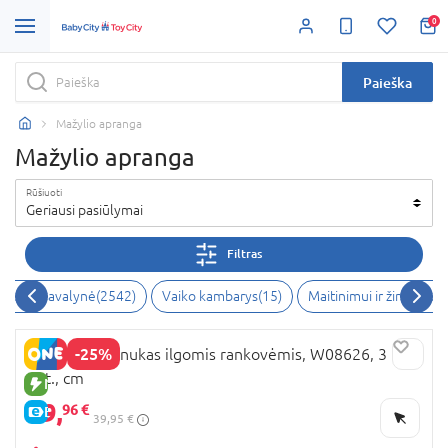
0
Paieška
Mažylio apranga
Mažylio apranga
Rūšiuoti
Geriausi pasiūlymai
Filtras
bužiai ir avalynė
(
2542
)
Vaiko kambarys
(
15
)
Maitinimui ir žindymui
(
-25%
NEXT šliaužtinukas ilgomis rankovėmis, W08626, 3
vnt., cm
NAUJA PREKĖ
29,
96 €
E-KAINA
39,95 €