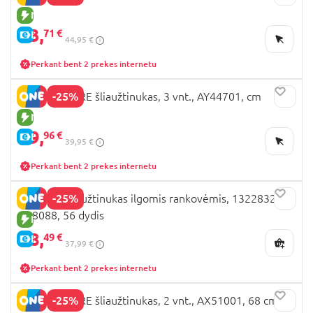
NAUJA PREKĖ
33,
71 €
E-KAINA
44,95 €
Perkant bent 2 prekes internetu
-25%
MOTHERCARE šliaužtinukas, 3 vnt., AY44701, cm
NAUJA PREKĖ
29,
96 €
E-KAINA
39,95 €
Perkant bent 2 prekes internetu
-25%
NAME IT šliaužtinukas ilgomis rankovėmis, 13228324-
988088, 56 dydis
NAUJA PREKĖ
28,
49 €
E-KAINA
37,99 €
Perkant bent 2 prekes internetu
-25%
MOTHERCARE šliaužtinukas, 2 vnt., AX51001, 68 cm