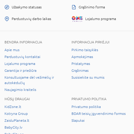
Užsakymo statusas
Grąžinimo forma
Parduotuvių darbo laikas
Lojalumo programa
BENDRA INFORMACIJA
INFORMACIJA PIRKĖJUI
Apie mus
Pirkimo taisyklės
Parduotuvių kontaktai
Apmokėjimas
Lojalumo programa
Pristatymas
Garantija ir priežiūra
Grąžinimas
Konsultuojame dėl vežimėlių ir
Susisiekite su mumis
autokėdučių
Naujagimio kraitelis
MŪSŲ DRAUGAI
PRIVATUMO POLITIKA
KidZone.lt
Privatumo politika
Kotryna Group
BDAR teisių įgyvendinimo formos
ZaisluPlaneta.lt
Slapukai
BabyCity.lv