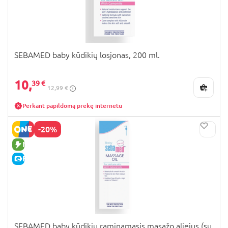
SEBAMED baby kūdikių losjonas, 200 ml.
10,
39 €
12,99 €
Perkant papildomą prekę internetu
-20%
NAUJA PREKĖ
E-KAINA
SEBAMED baby kūdikių raminamasis masažo aliejus (su