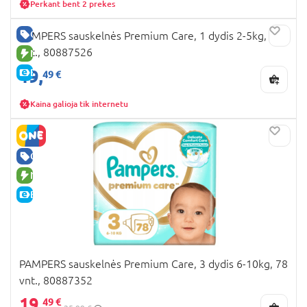
Perkant bent 2 prekes
GERA KAINA
PAMPERS sauskelnės Premium Care, 1 dydis 2-5kg, 94
vnt., 80887526
NAUJA PREKĖ
19,
E-KAINA
49 €
Kaina galioja tik internetu
GERA KAINA
NAUJA PREKĖ
E-KAINA
PAMPERS sauskelnės Premium Care, 3 dydis 6-10kg, 78
vnt., 80887352
19,
49 €