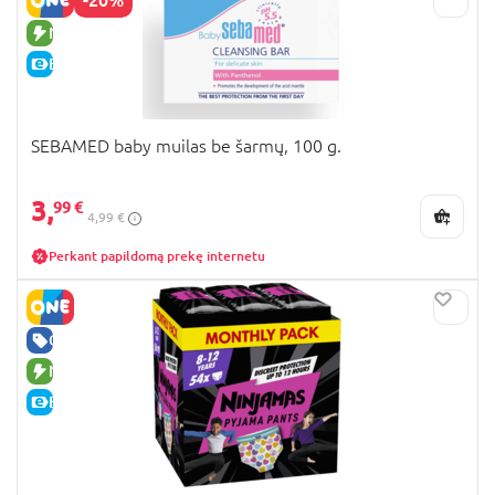
NAUJA PREKĖ
E-KAINA
SEBAMED baby muilas be šarmų, 100 g.
3,
99 €
4,99 €
Perkant papildomą prekę internetu
GERA KAINA
NAUJA PREKĖ
E-KAINA