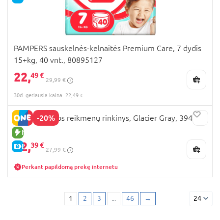
PAMPERS sauskelnės-kelnaitės Premium Care, 7 dydis
15+kg, 40 vnt., 80895127
22,
49 €
29,99 €
30d. geriausia kaina: 22,49 €
-20%
SARO higienos reikmenų rinkinys, Glacier Gray, 39464
NAUJA PREKĖ
22,
39 €
E-KAINA
27,99 €
Perkant papildomą prekę internetu
1
2
3
...
46
→
24