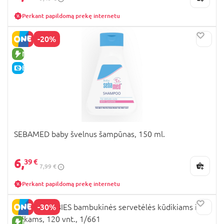
Perkant papildomą prekę internetu
-20%
NAUJA PREKĖ
E-KAINA
SEBAMED baby švelnus šampūnas, 150 ml.
6,
39 €
7,99 €
Perkant papildomą prekę internetu
-30%
CANPOL BABIES bambukinės servetėlės kūdikiams ir
vaikams, 120 vnt., 1/661
NAUJA PREKĖ