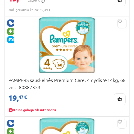
25,99 €
30d. geriausia kaina: 19,49 €
GERA KAINA
NAUJA PREKĖ
E-KAINA
PAMPERS sauskelnės Premium Care, 4 dydis 9-14kg, 68
vnt., 80887353
19,
47 €
Kaina galioja tik internetu
GERA KAINA
NAUJA PREKĖ