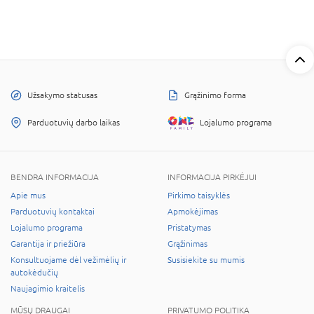
Užsakymo statusas
Grąžinimo forma
Parduotuvių darbo laikas
Lojalumo programa
BENDRA INFORMACIJA
INFORMACIJA PIRKĖJUI
Apie mus
Pirkimo taisyklės
Parduotuvių kontaktai
Apmokėjimas
Lojalumo programa
Pristatymas
Garantija ir priežiūra
Grąžinimas
Konsultuojame dėl vežimėlių ir
Susisiekite su mumis
autokėdučių
Naujagimio kraitelis
MŪSŲ DRAUGAI
PRIVATUMO POLITIKA