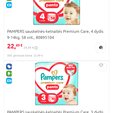
E-KAINA
PAMPERS sauskelnės-kelnaitės Premium Care, 4 dydis
9-14kg, 58 vnt., 80895104
22,
49 €
29,99 €
30d. geriausia kaina: 22,49 €
GERA KAINA
NAUJA PREKĖ
E-KAINA
PAMPERS sauskelnės-kelnaitės Premium Care, 3 dydis