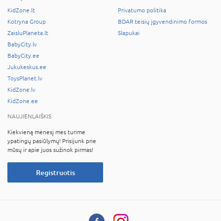
KidZone.lt
Privatumo politika
Kotryna Group
BDAR teisių įgyvendinimo formos
ZaisluPlaneta.lt
Slapukai
BabyCity.lv
BabyCity.ee
Jukukeskus.ee
ToysPlanet.lv
KidZone.lv
KidZone.ee
NAUJIENLAIŠKIS
Kiekvieną mėnesį mes turime
ypatingų pasiūlymų! Prisijunk prie
mūsų ir apie juos sužinok pirmas!
Registruotis