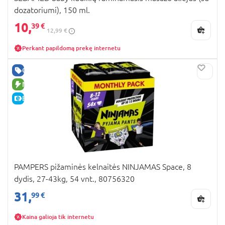
dozatoriumi), 150 ml.
10,
39 €
12,99 €
Perkant papildomą prekę internetu
GERA KAINA
NAUJA PREKĖ
E-KAINA
PAMPERS pižaminės kelnaitės NINJAMAS Space, 8
dydis, 27-43kg, 54 vnt., 80756320
31,
99 €
Kaina galioja tik internetu