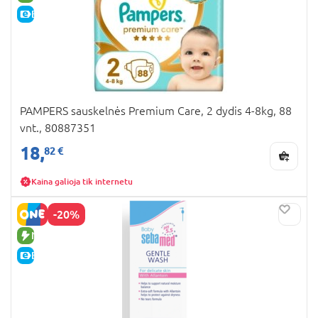
E-KAINA
PAMPERS sauskelnės Premium Care, 2 dydis 4-8kg, 88
vnt., 80887351
18,
82 €
Kaina galioja tik internetu
-20%
NAUJA PREKĖ
E-KAINA