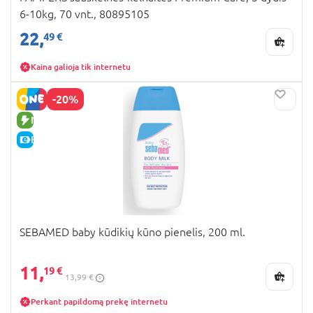
6-10kg, 70 vnt., 80895105
22,
49 €
Kaina galioja tik internetu
-20%
NAUJA PREKĖ
E-KAINA
SEBAMED baby kūdikių kūno pienelis, 200 ml.
11,
19 €
13,99 €
Perkant papildomą prekę internetu