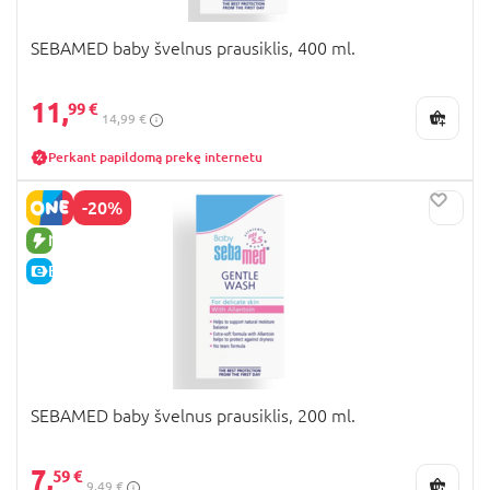
SEBAMED baby švelnus prausiklis, 400 ml.
11,
99 €
14,99 €
Perkant papildomą prekę internetu
-20%
NAUJA PREKĖ
E-KAINA
SEBAMED baby švelnus prausiklis, 200 ml.
7,
59 €
9,49 €