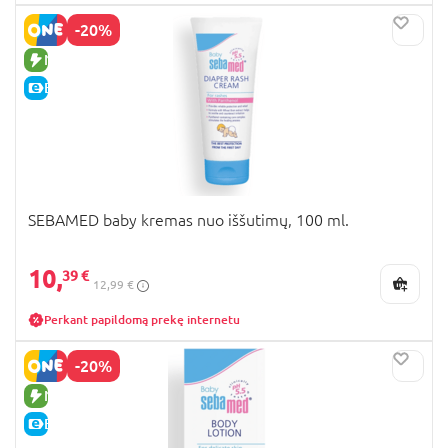
-20%
NAUJA PREKĖ
E-KAINA
SEBAMED baby kremas nuo iššutimų, 100 ml.
10,
39 €
12,99 €
Perkant papildomą prekę internetu
-20%
NAUJA PREKĖ
E-KAINA