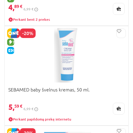
4,
89 €
6,99 €
Perkant bent 2 prekes
-20%
NAUJA PREKĖ
E-KAINA
SEBAMED baby švelnus kremas, 50 ml.
5,
59 €
6,99 €
Perkant papildomą prekę internetu
-20%