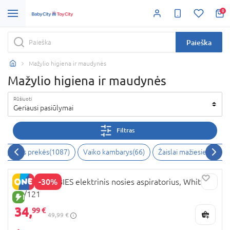
0
Paieška
Mažylio higiena ir maudynės
Mažylio higiena ir maudynės
Rūšiuoti
Geriausi pasiūlymai
Filtras
 higienos prekės
(
1087
)
Vaiko kambarys
(
66
)
Žaislai mažiesiems
(
54
)
-30%
CANPOL BABIES elektrinis nosies aspiratorius, White,
20/121
NAUJA PREKĖ
34,
99 €
49,99 €