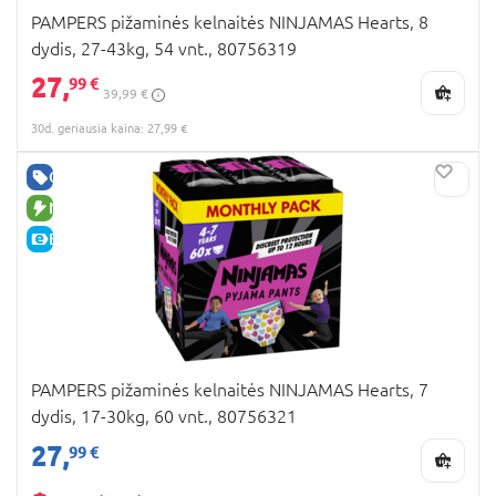
PAMPERS pižaminės kelnaitės NINJAMAS Hearts, 8
dydis, 27-43kg, 54 vnt., 80756319
27,
99 €
39,99 €
30d. geriausia kaina: 27,99 €
GERA KAINA
NAUJA PREKĖ
E-KAINA
PAMPERS pižaminės kelnaitės NINJAMAS Hearts, 7
dydis, 17-30kg, 60 vnt., 80756321
27,
99 €