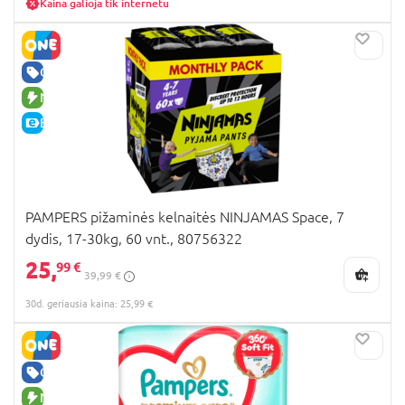
Kaina galioja tik internetu
GERA KAINA
NAUJA PREKĖ
E-KAINA
PAMPERS pižaminės kelnaitės NINJAMAS Space, 7
dydis, 17-30kg, 60 vnt., 80756322
25,
99 €
39,99 €
30d. geriausia kaina: 25,99 €
GERA KAINA
NAUJA PREKĖ