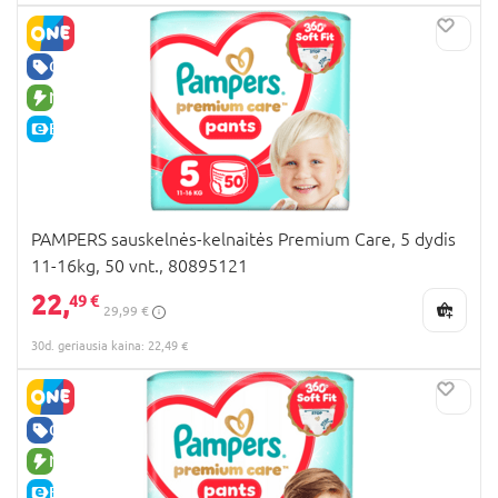
GERA KAINA
NAUJA PREKĖ
E-KAINA
PAMPERS sauskelnės-kelnaitės Premium Care, 5 dydis
11-16kg, 50 vnt., 80895121
22,
49 €
29,99 €
30d. geriausia kaina: 22,49 €
GERA KAINA
NAUJA PREKĖ
E-KAINA