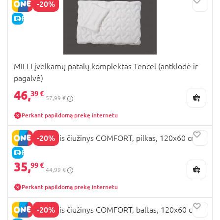
-20%
E-KAINA
MILLI įvelkamų patalų komplektas Tencel (antklodė ir
pagalvė)
46,
39 €
57,99 €
Perkant papildomą prekę internetu
-20%
MILLI turistinis čiužinys COMFORT, pilkas, 120x60 cm
E-KAINA
35,
99 €
44,99 €
Perkant papildomą prekę internetu
-20%
MILLI turistinis čiužinys COMFORT, baltas, 120x60 cm