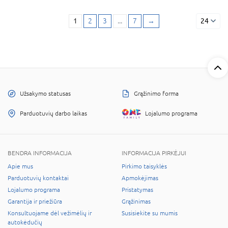
1
2
3
...
7
→
24
Užsakymo statusas
Grąžinimo forma
Parduotuvių darbo laikas
Lojalumo programa
BENDRA INFORMACIJA
INFORMACIJA PIRKĖJUI
Apie mus
Pirkimo taisyklės
Parduotuvių kontaktai
Apmokėjimas
Lojalumo programa
Pristatymas
Garantija ir priežiūra
Grąžinimas
Konsultuojame dėl vežimėlių ir
Susisiekite su mumis
autokėdučių