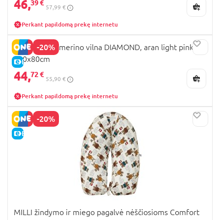
46,
39 €
57,99 €
Perkant papildomą prekę internetu
-20%
MILLI pledas merino vilna DIAMOND, aran light pink,
100x80cm
E-KAINA
44,
72 €
55,90 €
Perkant papildomą prekę internetu
-20%
E-KAINA
MILLI žindymo ir miego pagalvė nėščiosioms Comfort