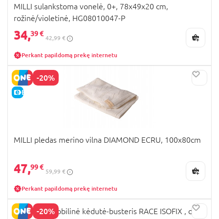
MILLI sulankstoma vonelė, 0+, 78x49x20 cm,
rožinė/violetinė, HG08010047-P
34,
39 €
42,99 €
Perkant papildomą prekę internetu
-20%
E-KAINA
MILLI pledas merino vilna DIAMOND ECRU, 100x80cm
47,
99 €
59,99 €
Perkant papildomą prekę internetu
-20%
MILLI automobilinė kėdutė-busteris RACE ISOFIX , dark