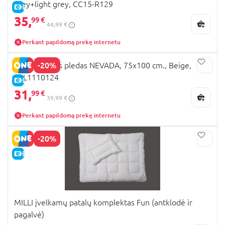
grey+light grey, CC15-R129
E-KAINA
35,
99 €
44,99 €
Perkant papildomą prekę internetu
-20%
MILLI vilnonis pledas NEVADA, 75x100 cm., Beige,
MIL1110124
E-KAINA
31,
99 €
39,99 €
Perkant papildomą prekę internetu
-20%
E-KAINA
MILLI įvelkamų patalų komplektas Fun (antklodė ir
pagalvė)