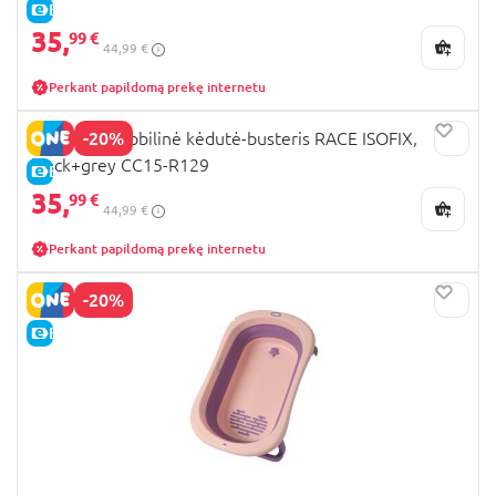
E-KAINA
35,
99 €
44,99 €
Perkant papildomą prekę internetu
-20%
MILLI automobilinė kėdutė-busteris RACE ISOFIX,
black+grey CC15-R129
E-KAINA
35,
99 €
44,99 €
Perkant papildomą prekę internetu
-20%
E-KAINA