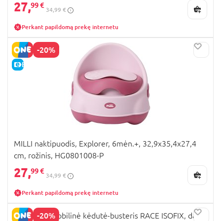
27,
99 €
34,99 €
Perkant papildomą prekę internetu
-20%
E-KAINA
MILLI naktipuodis, Explorer, 6mėn.+, 32,9x35,4x27,4
cm, rožinis, HG0801008-P
27,
99 €
34,99 €
Perkant papildomą prekę internetu
-20%
MILLI automobilinė kėdutė-busteris RACE ISOFIX, dark