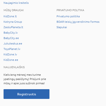
Naujagimio kraitelis
MŪSŲ DRAUGAI
PRIVATUMO POLITIKA
KidZone.lt
Privatumo politika
Kotryna Group
BDAR teisių įgyvendinimo formos
ZaisluPlaneta.lt
Slapukai
BabyCity.lv
BabyCity.ee
Jukukeskus.ee
ToysPlanet.lv
KidZone.lv
KidZone.ee
NAUJIENLAIŠKIS
Kiekvieną mėnesį mes turime
ypatingų pasiūlymų! Prisijunk prie
mūsų ir apie juos sužinok pirmas!
Registruotis