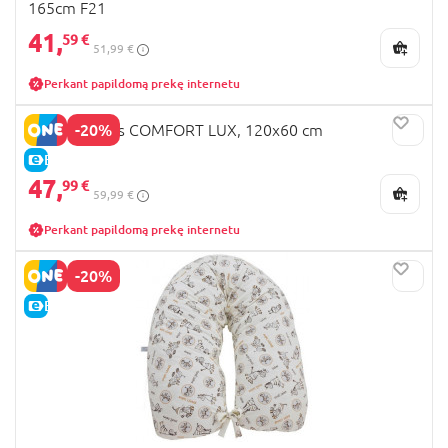
165cm F21
41,
59 €
51,99 €
Perkant papildomą prekę internetu
-20%
MILLI čiužinys COMFORT LUX, 120x60 cm
E-KAINA
47,
99 €
59,99 €
Perkant papildomą prekę internetu
-20%
E-KAINA