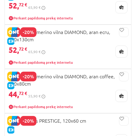
52,
72 €
65,90 €
Perkant papildomą prekę internetu
-20%
MILLI pledas merino vilna DIAMOND, aran ecru,
100x130cm
E-KAINA
52,
72 €
65,90 €
Perkant papildomą prekę internetu
-20%
MILLI pledas merino vilna DIAMOND, aran coffee,
100x80cm
E-KAINA
44,
72 €
55,90 €
Perkant papildomą prekę internetu
-20%
MILLI čiužinys PRESTIGE, 120x60 cm
E-KAINA