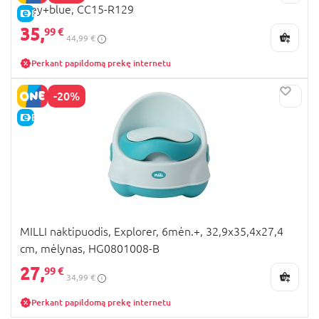
grey+blue, CC15-R129
E-KAINA
35,
99 €
44,99 €
Perkant papildomą prekę internetu
-20%
E-KAINA
MILLI naktipuodis, Explorer, 6mėn.+, 32,9x35,4x27,4
cm, mėlynas, HG0801008-B
27,
99 €
34,99 €
Perkant papildomą prekę internetu