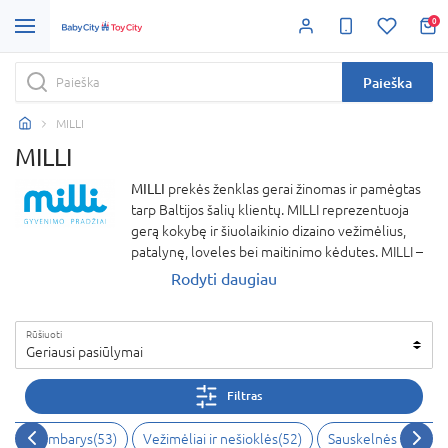
0
Paieška
MILLI
MILLI
MILLI
prekės ženklas gerai žinomas ir pamėgtas
tarp Baltijos šalių klientų. MILLI reprezentuoja
gerą kokybę ir šiuolaikinio dizaino vežimėlius,
patalynę, loveles bei maitinimo kėdutes. MILLI –
tai komfortas, manevringumas ir stilius.
Rodyti daugiau
Rūšiuoti
Geriausi pasiūlymai
Filtras
Vaiko kambarys
(
53
)
Vežimėliai ir nešioklės
(
52
)
Sauskelnės ir higie