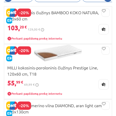
-20%
MILLI kokosinis čiužinys BAMBOO KOKO NATURA,
120x60 cm
E-KAINA
103,
20 €
129,00 €
Perkant papildomą prekę internetu
-20%
E-KAINA
MILLI kokosinis-poroloninis čiužinys Prestige Line,
120x60 cm, T18
55,
99 €
69,99 €
Perkant papildomą prekę internetu
-20%
MILLI pledas merino vilna DIAMOND, aran light camel,
100x130cm
E-KAINA