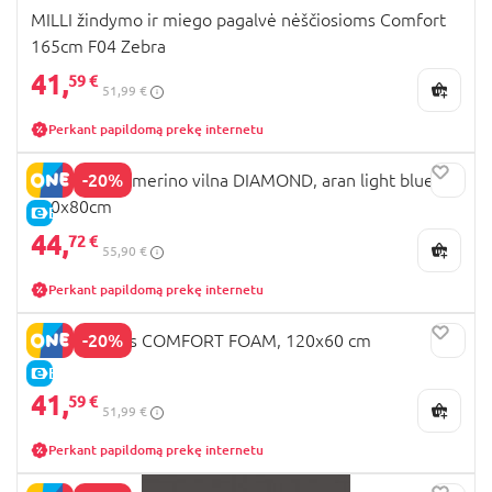
MILLI žindymo ir miego pagalvė nėščiosioms Comfort
165cm F04 Zebra
41,
59 €
51,99 €
Perkant papildomą prekę internetu
-20%
MILLI pledas merino vilna DIAMOND, aran light blue,
100x80cm
E-KAINA
44,
72 €
55,90 €
Perkant papildomą prekę internetu
-20%
MILLI čiužinys COMFORT FOAM, 120x60 cm
E-KAINA
41,
59 €
51,99 €
Perkant papildomą prekę internetu