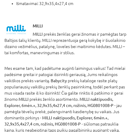
Išmatavimai: 32,9x35,4x27,4 cm
MILLI
MILLI
prekės ženklas gerai žinomas ir pamėgtas tarp
Baltijos šalių klientų. MILLI reprezentuoja gerą kokybę ir šiuolaikinio
dizaino vežimėlius, patalynę, loveles bei maitinimo kėdutes. MILLI –
tai komfortas, manevringumas ir stilius.
Mes esame tam, kad padėtume auginti laimingus vaikus! Tad mielai
padėsime greitai ir patogiai išsirinkti geriausią, Jums reikalingos
vaikiškos prekės variantą.
Babycity
prekių kataloge rasite platų
populiariausių vaikiškų prekių ženklų pasirinkimą, todėl perkant pas
mus visada rasite iš ko išsirinkti! Čia galite rinktis iš patikimo ir gerai
žinomo
MILLI
prekės ženklo asortimento.
MILLI naktipuodis,
Explorer, 6mėn.+, 32,9x35,4x27,4 cm, rožinis, HG0801008-P
- jau
pamėgta tėvelių prekė, palengvinanti kasdienybę su vaikais. Jus
dominantis pirkinys -
MILLI naktipuodis, Explorer, 6mėn.+,
32,9x35,4x27,4 cm, rožinis, HG0801008-P
- siūlomas patrauklia
kaina, kuris neabejotinai taps puikiu pagalbininku auginant vaiką.