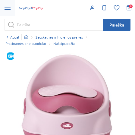
0
Paieška
Atgal
Sauskelnės ir higienos prekės
Pratinamės prie puoduko
Naktipuodžiai
E-KAINA