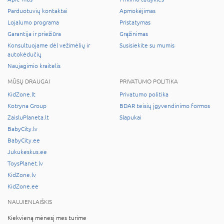
Parduotuvių kontaktai
Apmokėjimas
Lojalumo programa
Pristatymas
Garantija ir priežiūra
Grąžinimas
Konsultuojame dėl vežimėlių ir
Susisiekite su mumis
autokėdučių
Naujagimio kraitelis
MŪSŲ DRAUGAI
PRIVATUMO POLITIKA
KidZone.lt
Privatumo politika
Kotryna Group
BDAR teisių įgyvendinimo formos
ZaisluPlaneta.lt
Slapukai
BabyCity.lv
BabyCity.ee
Jukukeskus.ee
ToysPlanet.lv
KidZone.lv
KidZone.ee
NAUJIENLAIŠKIS
Kiekvieną mėnesį mes turime