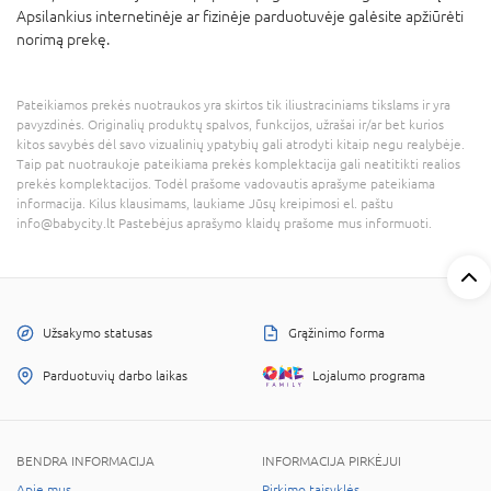
Apsilankius internetinėje ar fizinėje parduotuvėje galėsite apžiūrėti
norimą prekę.
Pateikiamos prekės nuotraukos yra skirtos tik iliustraciniams tikslams ir yra
pavyzdinės. Originalių produktų spalvos, funkcijos, užrašai ir/ar bet kurios
kitos savybės dėl savo vizualinių ypatybių gali atrodyti kitaip negu realybėje.
Taip pat nuotraukoje pateikiama prekės komplektacija gali neatitikti realios
prekės komplektacijos. Todėl prašome vadovautis aprašyme pateikiama
informacija. Kilus klausimams, laukiame Jūsų kreipimosi el. paštu
info@babycity.lt Pastebėjus aprašymo klaidų prašome mus informuoti.
Užsakymo statusas
Grąžinimo forma
Parduotuvių darbo laikas
Lojalumo programa
BENDRA INFORMACIJA
INFORMACIJA PIRKĖJUI
Apie mus
Pirkimo taisyklės