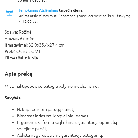
60 eur ir daugiau.
Nemokamas Atsiėmimas
tą pačią dieną.
Greitas atsiėmimas mūsų ir partnerių parduotuvėse atlikus užsakymą
iki 12:00 val.
Spalva:
Rožinė
Amžius:
6+ mėn.
Išmatavimai:
32,9x35,4x27,4 cm
Prekės ženklas:
MILLI
Kilmės šalis:
Kinija
Apie prekę
MILLI naktipuodis su patogiu valymo mechanizmu.
Savybės
:
Naktipuodis turi patogų dangtį.
Išimamas indas yra lengvai plaunamas.
Ergonomiška forma su įlinkimais garantuoja optimalią
sėdėjimo padėtį.
Aukšta nugaros atrama garantuoja patogumą.