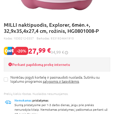
MILLI naktipuodis, Explorer, 6mėn.+,
32,9x35,4x27,4 cm, rožinis, HG0801008-P
Kodas:
1030212-0357
Barkodas:
9331924641910
27,
99 €
-20%
34,99 €
Perkant papildomą prekę internetu
Norėčiau įsigyti kortelę ir pasinaudoti nuolaida. Sutinku su
lojalumo programos
sąlygomis ir taisyklėmis
Prekių kiekis ribotas. Nuolaidos nesumuojamos.
Nemokamas
pristatymas
Siuntą pristatysime per 1-3 darbo dienas, jeigu prie prekės
nenurodyta kitaip. Nemokamas pristatymas į paštomatus perkant už