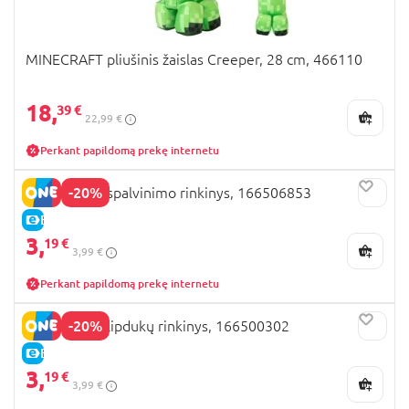
MINECRAFT pliušinis žaislas Creeper, 28 cm, 466110
18,
39 €
22,99 €
Perkant papildomą prekę internetu
-20%
MINECRAFT spalvinimo rinkinys, 166506853
E-KAINA
3,
19 €
3,99 €
Perkant papildomą prekę internetu
-20%
MINECRAFT lipdukų rinkinys, 166500302
E-KAINA
3,
19 €
3,99 €