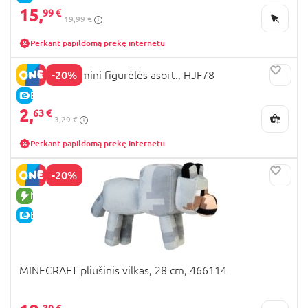
15,
99 €
19,99 €
Perkant papildomą prekę internetu
-20%
MINECRAFT mini figūrėlės asort., HJF78
E-KAINA
2,
63 €
3,29 €
Perkant papildomą prekę internetu
-20%
NAUJA PREKĖ
E-KAINA
MINECRAFT pliušinis vilkas, 28 cm, 466114