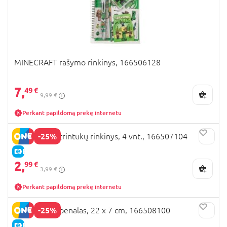
MINECRAFT rašymo rinkinys, 166506128
7,
49 €
9,99 €
Perkant papildomą prekę internetu
-25%
MINECRAFT trintukų rinkinys, 4 vnt., 166507104
E-KAINA
2,
99 €
3,99 €
Perkant papildomą prekę internetu
-25%
MINECRAFT penalas, 22 x 7 cm, 166508100
E-KAINA