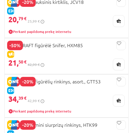
-20%
MINECRAFT auksinis kirtiklis, JCV18
E-KAINA
20,
79 €
25,99 €
Perkant papildomą prekę internetu
-50%
MINECRAFT figūrėlė Snifer, HXM85
IŠPARDAVIMAS
21,
50 €
42,99 €
-20%
MINECRAFT figūrėlių rinkinys, asort., GTT53
E-KAINA
34,
39 €
42,99 €
Perkant papildomą prekę internetu
-20%
MINECRAFT mini siurprizų rinkinys, HTK99