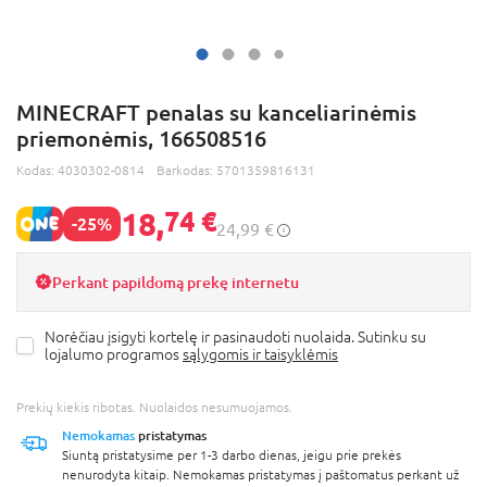
MINECRAFT penalas su kanceliarinėmis
priemonėmis, 166508516
Kodas:
4030302-0814
Barkodas:
5701359816131
18,
74 €
-25%
24,99 €
Perkant papildomą prekę internetu
Norėčiau įsigyti kortelę ir pasinaudoti nuolaida. Sutinku su
lojalumo programos
sąlygomis ir taisyklėmis
Prekių kiekis ribotas. Nuolaidos nesumuojamos.
Nemokamas
pristatymas
Siuntą pristatysime per 1-3 darbo dienas, jeigu prie prekės
nenurodyta kitaip. Nemokamas pristatymas į paštomatus perkant už