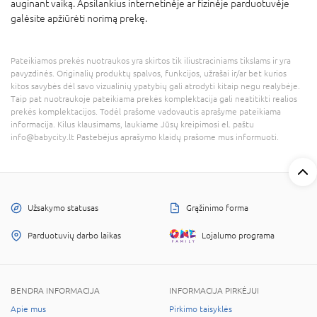
auginant vaiką. Apsilankius internetinėje ar fizinėje parduotuvėje
galėsite apžiūrėti norimą prekę.
Pateikiamos prekės nuotraukos yra skirtos tik iliustraciniams tikslams ir yra
pavyzdinės. Originalių produktų spalvos, funkcijos, užrašai ir/ar bet kurios
kitos savybės dėl savo vizualinių ypatybių gali atrodyti kitaip negu realybėje.
Taip pat nuotraukoje pateikiama prekės komplektacija gali neatitikti realios
prekės komplektacijos. Todėl prašome vadovautis aprašyme pateikiama
informacija. Kilus klausimams, laukiame Jūsų kreipimosi el. paštu
info@babycity.lt Pastebėjus aprašymo klaidų prašome mus informuoti.
Užsakymo statusas
Grąžinimo forma
Parduotuvių darbo laikas
Lojalumo programa
BENDRA INFORMACIJA
INFORMACIJA PIRKĖJUI
Apie mus
Pirkimo taisyklės