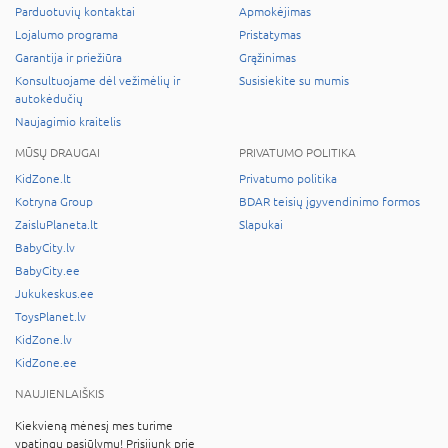
Parduotuvių kontaktai
Apmokėjimas
Lojalumo programa
Pristatymas
Garantija ir priežiūra
Grąžinimas
Konsultuojame dėl vežimėlių ir
Susisiekite su mumis
autokėdučių
Naujagimio kraitelis
MŪSŲ DRAUGAI
PRIVATUMO POLITIKA
KidZone.lt
Privatumo politika
Kotryna Group
BDAR teisių įgyvendinimo formos
ZaisluPlaneta.lt
Slapukai
BabyCity.lv
BabyCity.ee
Jukukeskus.ee
ToysPlanet.lv
KidZone.lv
KidZone.ee
NAUJIENLAIŠKIS
Kiekvieną mėnesį mes turime
ypatingų pasiūlymų! Prisijunk prie