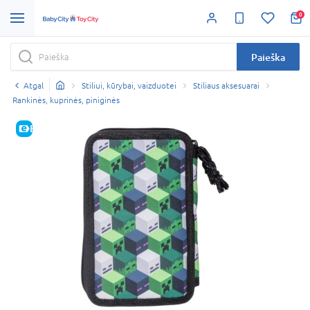
0
Paieška
Atgal
Stiliui, kūrybai, vaizduotei
Stiliaus aksesuarai
Rankinės, kuprinės, piniginės
E-KAINA