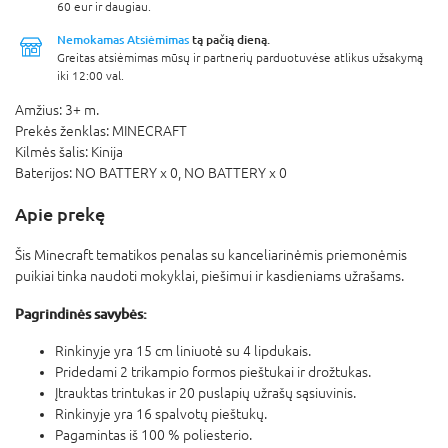
60 eur ir daugiau.
Nemokamas Atsiėmimas
tą pačią dieną.
Greitas atsiėmimas mūsų ir partnerių parduotuvėse atlikus užsakymą
iki 12:00 val.
Amžius:
3+ m.
Prekės ženklas:
MINECRAFT
Kilmės šalis:
Kinija
Baterijos:
NO BATTERY x 0,
NO BATTERY x 0
Apie prekę
Šis Minecraft tematikos penalas su kanceliarinėmis priemonėmis
puikiai tinka naudoti mokyklai, piešimui ir kasdieniams užrašams.
Pagrindinės savybės:
Rinkinyje yra 15 cm liniuotė su 4 lipdukais.
Pridedami 2 trikampio formos pieštukai ir drožtukas.
Įtrauktas trintukas ir 20 puslapių užrašų sąsiuvinis.
Rinkinyje yra 16 spalvotų pieštukų.
Pagamintas iš 100 % poliesterio.