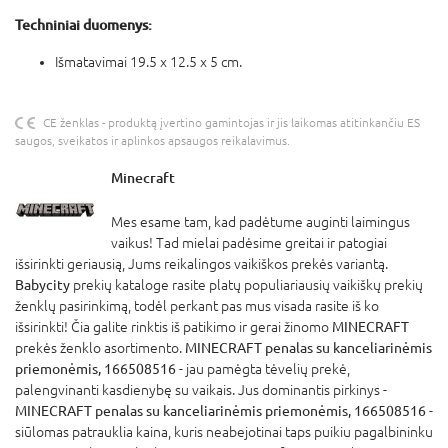
Techniniai duomenys:
Išmatavimai 19.5 x 12.5 x 5 cm.
CE ženklas - produktą įvertino gamintojas ir jis laikomas atitinkančiu ES
saugos, sveikatos ir aplinkos apsaugos reikalavimus.
Minecraft
Mes esame tam, kad padėtume auginti laimingus
vaikus! Tad mielai padėsime greitai ir patogiai
išsirinkti geriausią, Jums reikalingos vaikiškos prekės variantą.
Babycity
prekių kataloge rasite platų populiariausių vaikiškų prekių
ženklų pasirinkimą, todėl perkant pas mus visada rasite iš ko
išsirinkti! Čia galite rinktis iš patikimo ir gerai žinomo
MINECRAFT
prekės ženklo asortimento.
MINECRAFT penalas su kanceliarinėmis
priemonėmis, 166508516
- jau pamėgta tėvelių prekė,
palengvinanti kasdienybę su vaikais. Jus dominantis pirkinys -
MINECRAFT penalas su kanceliarinėmis priemonėmis, 166508516
-
siūlomas patrauklia kaina, kuris neabejotinai taps puikiu pagalbininku