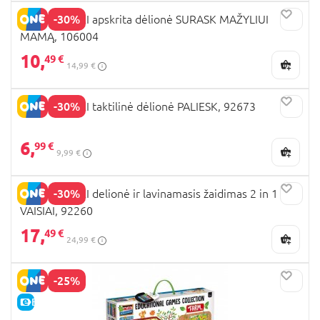
-30%
MONTESSORI apskrita dėlionė SURASK MAŽYLIUI
MAMĄ, 106004
10,
49 €
14,99 €
-30%
MONTESSORI taktilinė dėlionė PALIESK, 92673
6,
99 €
9,99 €
-30%
MONTESSORI delionė ir lavinamasis žaidimas 2 in 1
VAISIAI, 92260
17,
49 €
24,99 €
-25%
E-KAINA