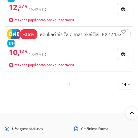
12,
37 €
16,49 €
Perkant papildomą prekę internetu
-25%
MONTESSORI edukacinis žaidimas Skaičiai, EX72453
E-KAINA
10,
12 €
13,49 €
Perkant papildomą prekę internetu
1
24
Užsakymo statusas
Grąžinimo forma