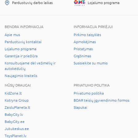
Parduotuvių darbo laikas
Lojalumo programa
BENDRA INFORMACIJA
INFORMACIJA PIRKĖJUI
Apie mus
Pirkimo taisyklės
Parduotuvių kontaktai
Apmokėjimas
Lojalumo programa
Pristatymas
Garantija ir priežiūra
Grąžinimas
Konsultuojame dėl vežimėlių ir
Susisiekite su mumis
autokėdučių
Naujagimio kraitelis
MŪSŲ DRAUGAI
PRIVATUMO POLITIKA
KidZone.lt
Privatumo politika
Kotryna Group
BDAR teisių įgyvendinimo formos
ZaisluPlaneta.lt
Slapukai
BabyCity.lv
BabyCity.ee
Jukukeskus.ee
ToysPlanet.lv