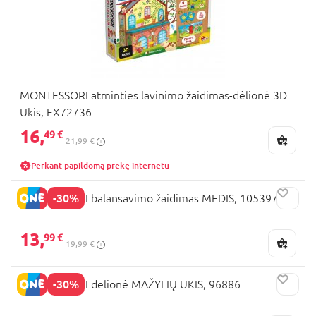
MONTESSORI atminties lavinimo žaidimas-dėlionė 3D
Ūkis, EX72736
16,
49 €
21,99 €
Perkant papildomą prekę internetu
-30%
MONTESSORI balansavimo žaidimas MEDIS, 105397
13,
99 €
19,99 €
-30%
MONTESSORI delionė MAŽYLIŲ ŪKIS, 96886