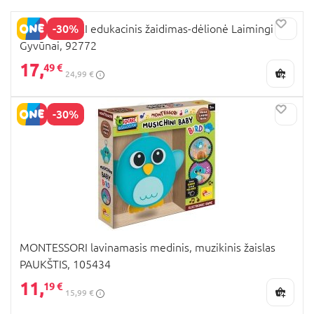
-30%
MONTESSORI edukacinis žaidimas-dėlionė Laimingi
Gyvūnai, 92772
17,
49 €
24,99 €
-30%
MONTESSORI lavinamasis medinis, muzikinis žaislas
PAUKŠTIS, 105434
11,
19 €
15,99 €