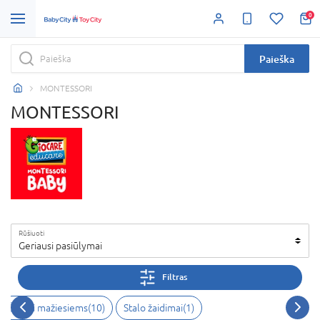
0
Paieška
MONTESSORI
MONTESSORI
Rūšiuoti
Geriausi pasiūlymai
Filtras
Žaislai mažiesiems
(
10
)
Stalo žaidimai
(
1
)