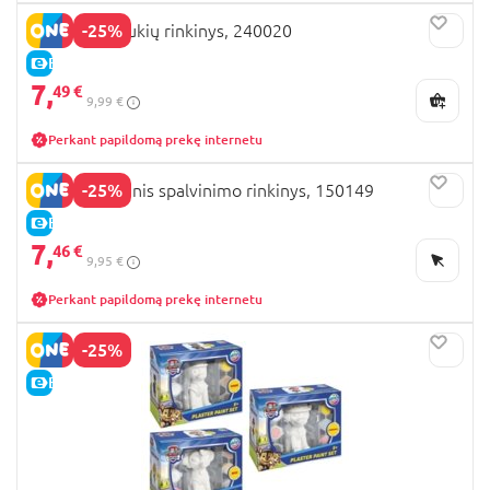
-25%
MOXY karoliukių rinkinys, 240020
E-KAINA
7,
49 €
9,99 €
Perkant papildomą prekę internetu
-25%
MOXY kūrybinis spalvinimo rinkinys, 150149
E-KAINA
7,
46 €
9,95 €
Perkant papildomą prekę internetu
-25%
E-KAINA