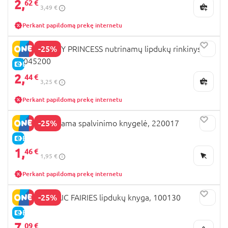
2,
62 €
3,49 €
Perkant papildomą prekę internetu
-25%
MOXY DISNEY PRINCESS nutrinamų lipdukų rinkinys,
TT045200
E-KAINA
2,
44 €
3,25 €
Perkant papildomą prekę internetu
-25%
MOXY nutrinama spalvinimo knygelė, 220017
E-KAINA
1,
46 €
1,95 €
Perkant papildomą prekę internetu
-25%
MOXY MOSAIC FAIRIES lipdukų knyga, 100130
E-KAINA
7,
09 €