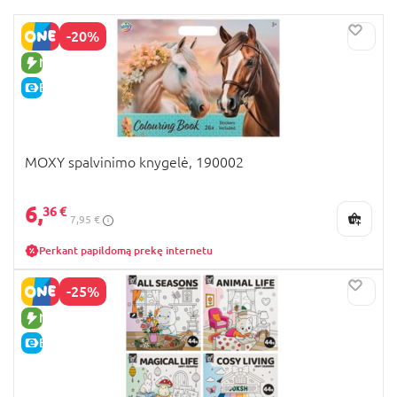
-20%
NAUJA PREKĖ
E-KAINA
MOXY spalvinimo knygelė, 190002
6,
36 €
7,95 €
Perkant papildomą prekę internetu
-25%
NAUJA PREKĖ
E-KAINA