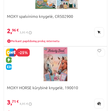
MOXY spalvinimo knygelė, CR502900
2,
96 €
3,95 €
Perkant papildomą prekę internetu
-25%
NAUJA PREKĖ
E-KAINA
MOXY HORSE kūrybinė knygelė, 190010
3,
71 €
4,95 €