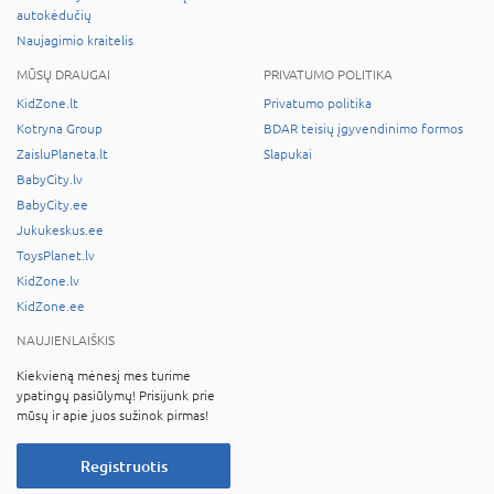
autokėdučių
Naujagimio kraitelis
MŪSŲ DRAUGAI
PRIVATUMO POLITIKA
KidZone.lt
Privatumo politika
Kotryna Group
BDAR teisių įgyvendinimo formos
ZaisluPlaneta.lt
Slapukai
BabyCity.lv
BabyCity.ee
Jukukeskus.ee
ToysPlanet.lv
KidZone.lv
KidZone.ee
NAUJIENLAIŠKIS
Kiekvieną mėnesį mes turime
ypatingų pasiūlymų! Prisijunk prie
mūsų ir apie juos sužinok pirmas!
Registruotis