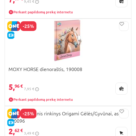
9,45 €
Perkant papildomą prekę internetu
-25%
E-KAINA
MOXY HORSE dienoraštis, 190008
5,
96 €
7,95 €
Perkant papildomą prekę internetu
-25%
MOXY kūrybinis rinkinys Origami Gėlės/Gyvūnai, asort.,
100096
E-KAINA
2,
62 €
3,49 €