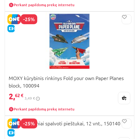
Perkant papildomą prekę internetu
-25%
E-KAINA
MOXY kūrybinis rinkinys Fold your own Paper Planes
block, 100094
2,
62 €
3,49 €
Perkant papildomą prekę internetu
-25%
MOXY neoniniai spalvoti pieštukai, 12 vnt., 150140
E-KAINA