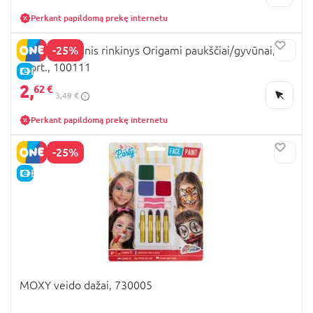
Perkant papildomą prekę internetu
-25%
MOXY kūrybinis rinkinys Origami paukščiai/gyvūnai,
asort., 100111
E-KAINA
2,
62 €
3,49 €
Perkant papildomą prekę internetu
-25%
E-KAINA
MOXY veido dažai, 730005