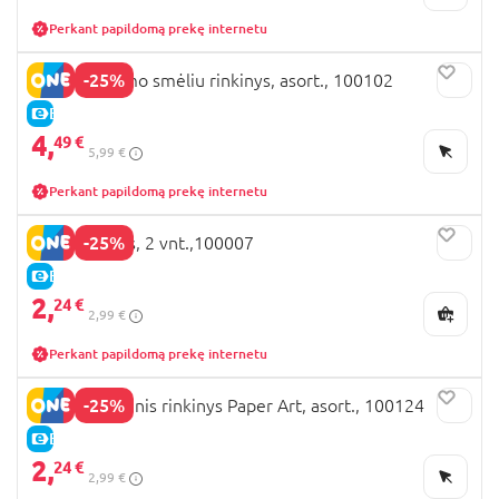
Perkant papildomą prekę internetu
-25%
MOXY piešimo smėliu rinkinys, asort., 100102
E-KAINA
4,
49 €
5,99 €
Perkant papildomą prekę internetu
-25%
MOXY žirklės, 2 vnt.,100007
E-KAINA
2,
24 €
2,99 €
Perkant papildomą prekę internetu
-25%
MOXY kūrybinis rinkinys Paper Art, asort., 100124
E-KAINA
2,
24 €
2,99 €