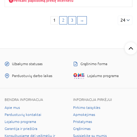
Perkant papildomą prekę internetu
1
2
3
→
24
Užsakymo statusas
Grąžinimo forma
Parduotuvių darbo laikas
Lojalumo programa
BENDRA INFORMACIJA
INFORMACIJA PIRKĖJUI
Apie mus
Pirkimo taisyklės
Parduotuvių kontaktai
Apmokėjimas
Lojalumo programa
Pristatymas
Garantija ir priežiūra
Grąžinimas
Konsultuojame dėl vežimėlių ir
Susisiekite su mumis