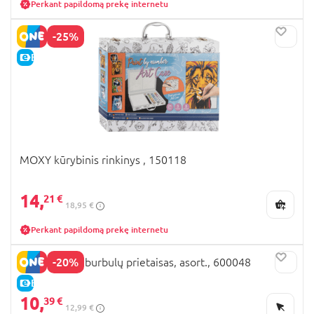
Perkant papildomą prekę internetu
-25%
E-KAINA
MOXY kūrybinis rinkinys , 150118
14,
21 €
18,95 €
Perkant papildomą prekę internetu
-20%
MOXY muilo burbulų prietaisas, asort., 600048
E-KAINA
10,
39 €
12,99 €