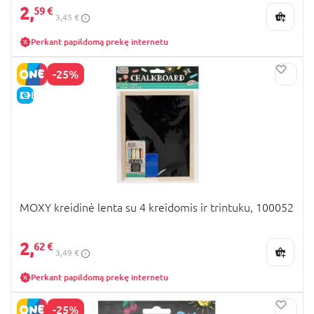
2,
59 €
3,45 €
Perkant papildomą prekę internetu
-25%
E-KAINA
MOXY kreidinė lenta su 4 kreidomis ir trintuku, 100052
2,
62 €
3,49 €
Perkant papildomą prekę internetu
-25%