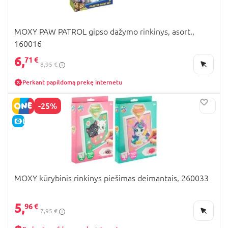
MOXY PAW PATROL gipso dažymo rinkinys, asort.,
160016
6,
71 €
8,95 €
Perkant papildomą prekę internetu
-25%
E-KAINA
MOXY kūrybinis rinkinys piešimas deimantais, 260033
5,
96 €
7,95 €