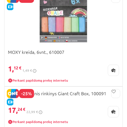
E-KAINA
MOXY kreida, 6vnt., 610007
1,
12 €
1,49 €
Perkant papildomą prekę internetu
-25%
MOXY kūrybinis rinkinys Giant Craft Box, 100091
E-KAINA
17,
24 €
22,99 €
Perkant papildomą prekę internetu