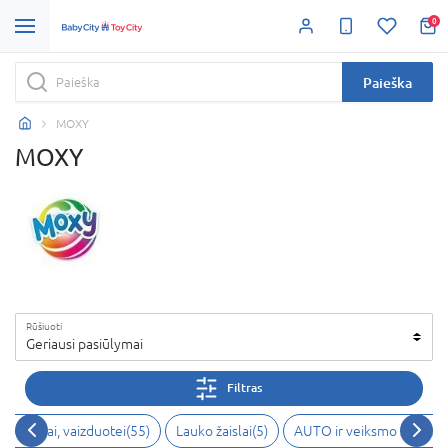
0
Paieška
MOXY
MOXY
Rūšiuoti
Geriausi pasiūlymai
Filtras
iui, kūrybai, vaizduotei
(
55
)
Lauko žaislai
(
5
)
AUTO ir veiksmo žaidima