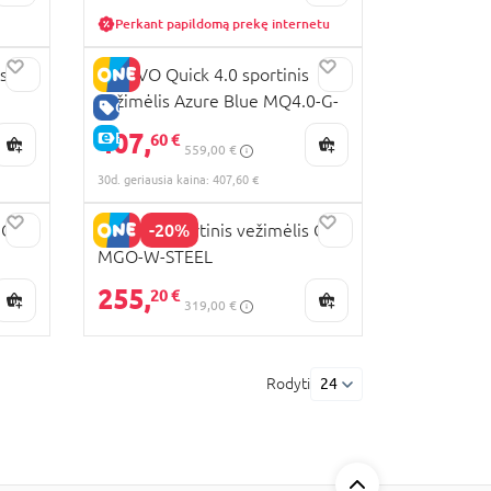
Perkant papildomą prekę internetu
s
MUUVO Quick 4.0 sportinis
vežimėlis Azure Blue MQ4.0-G-
GERA KAINA
 W1-
AZURE-BLUE
407,
E-KAINA
60 €
559,00 €
30d. geriausia kaina: 407,60 €
-20%
 GO,
MUUVO sportinis vežimėlis GO,
MGO-W-STEEL
255,
20 €
319,00 €
Rodyti
24