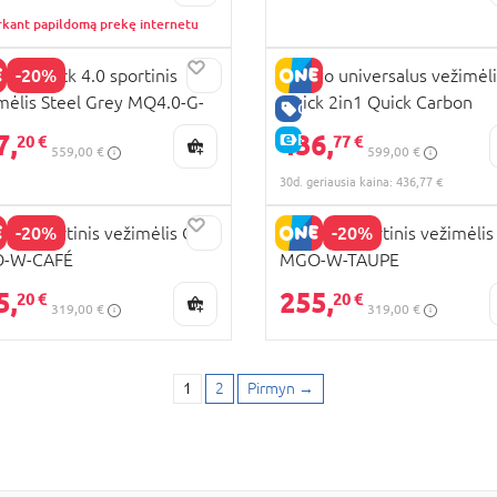
rkant papildomą prekę internetu
-20%
O Quick 4.0 sportinis
Muuvo universalus vežimėli
mėlis Steel Grey MQ4.0-G-
Quick 2in1 Quick Carbon
GERA KAINA
EL-GREY
Graphite, MQ-W-CAR-GR-2
7,
436,
E-KAINA
20 €
77 €
559,00 €
599,00 €
SET
30d. geriausia kaina: 436,77 €
-20%
-20%
O sportinis vežimėlis GO,
MUUVO sportinis vežimėlis
-W-CAFÉ
MGO-W-TAUPE
5,
255,
20 €
20 €
319,00 €
319,00 €
1
2
Pirmyn
→