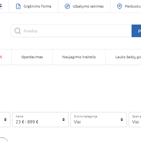
Grąžinimo forma
Užsakymo sekimas
Parduotu
P
S
Išpardavimas
Naujagimio kraitelis
Lauko žaislų gi
Kaina
Svorio kategorija
Spalv
23
€
-
899
€
Visi
Visi