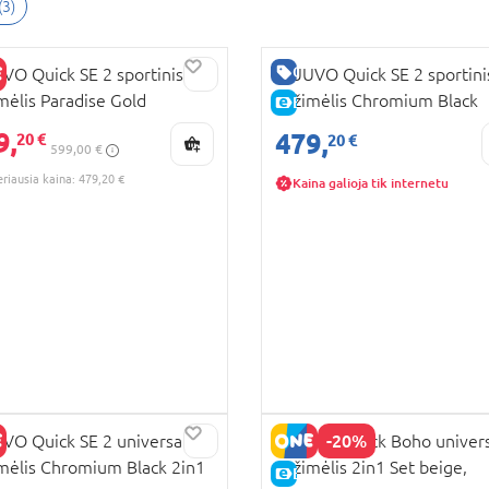
(
3
)
GERA KAINA
O Quick SE 2 sportinis
MUUVO Quick SE 2 sportini
mėlis Paradise Gold
vežimėlis Chromium Black
E-KAINA
RA KAINA
SE2.0-W-PARADISE-GOLD
MQ.SE2.0-W-CHROMIUM-
9,
KAINA
479,
20 €
20 €
599,00 €
BLACK
eriausia kaina: 479,20 €
Kaina galioja tik internetu
-20%
O Quick SE 2 universalus
MUUVO Quick Boho univers
mėlis Chromium Black 2in1
vežimėlis 2in1 Set beige,
RA KAINA
E-KAINA