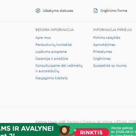
Užsakymo statusas
Grąžinimo forma
BENDRA INFORMACIJA
INFORMACIJA PIRKĖJUI
Apie mus
Pirkimo taisyklės
Parduotuvių kontaktai
Apmokėjimas
Lojalumo programa
Pristatymas
Garantija ir priežiūra
Grąžinimas
Konsultuojame dėl vežimėlių
Susisiekite su mumis
ir autokėdučių
Naujagimio kraitelis
Kotryna Group, UAB
, Dariaus ir Girėno g. 34, Vilnius, LIETUVA, 
© 2026 Visos teisės saugomos. Kopijuoti informaciją be administra