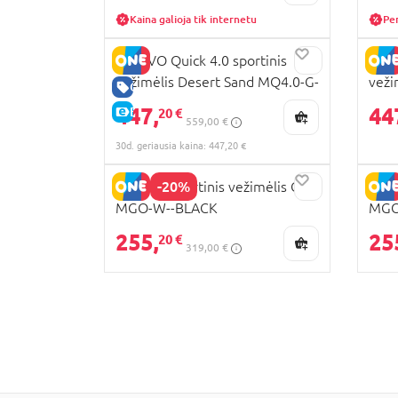
Kaina galioja tik internetu
Pe
MUUVO Quick 4.0 sportinis
MUUV
vežimėlis Desert Sand MQ4.0-G-
veži
GERA KAINA
DESERT-SAND
STE
447,
44
E-KAINA
20 €
559,00 €
30d. geriausia kaina: 447,20 €
-20%
MUUVO sportinis vežimėlis GO,
MUUV
MGO-W--BLACK
MGO
255,
25
20 €
319,00 €