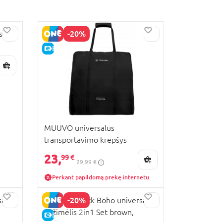
-20%
s
E-KAINA
MUUVO universalus
transportavimo krepšys
STROLLER, juodas, M-TORBA-
23,
99 €
29,99 €
UNIW
Perkant papildomą prekę internetu
-20%
alus
MUUVO Quick Boho universalus
vežimėlis 2in1 Set brown,
E-KAINA