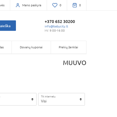
vės
Mano paskyra
0
0
+370 652 30200
aieška
info@babycity.lt
I-V: 9:00-16:00
das
Dovanų kuponai
Prekių ženklai
MUUVO
a
Tik internetu
Visi