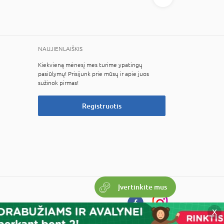
NAUJIENLAIŠKIS
Kiekvieną mėnesį mes turime ypatingų
pasiūlymų! Prisijunk prie mūsų ir apie juos
sužinok pirmas!
Registruotis
Įvertinkite mus
X