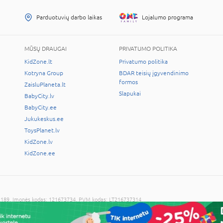
Parduotuvių darbo laikas
Lojalumo programa
MŪSŲ DRAUGAI
PRIVATUMO POLITIKA
KidZone.lt
Privatumo politika
Kotryna Group
BDAR teisių įgyvendinimo
formos
ZaisluPlaneta.lt
Slapukai
BabyCity.lv
BabyCity.ee
Jukukeskus.ee
ToysPlanet.lv
KidZone.lv
KidZone.ee
LT-02189, Įmonės kodas: 121673734, PVM kodas: LT216737314
cijos sutikimo draudžiama