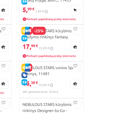
E-KAINA
5,
99 €
7,99 €
etu
Perkant papildomą prekę internetu
-25%
s
NEBULOUS STARS kūrybinis
braižymo rinkinys Fantasy
E-KAINA
Horses, 11371
17,
99 €
23,99 €
Perkant papildomą prekę internetu
NEBULOUS STARS vonios Spa
rinkinys, 11491
GERA KAINA
16,
E-KAINA
50 €
32,99 €
30d. geriausia kaina: 16,50 €
etu
NEBULOUS STARS kūrybinis
-
rinkinys Designer-to-Go -