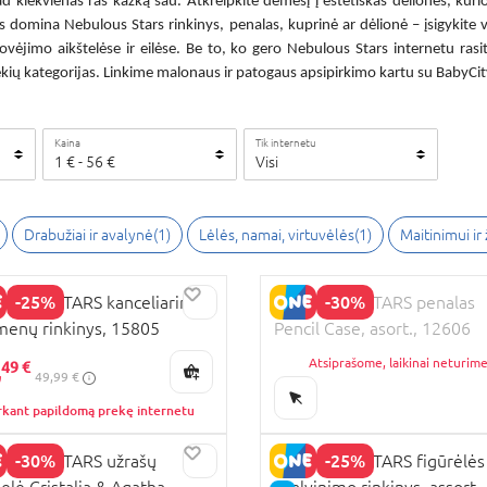
ad kiekvienas ras kažką sau. Atkreipkite dėmesį į estetiškas dėliones, kuri
jus domina
Nebulous Stars rinkinys
, penalas, kuprinė ar dėlionė – įsigykite v
ovėjimo aikštelėse ir eilėse. Be to, ko gero
Nebulous Stars internetu
rasit
rekių kategorijas. Linkime malonaus ir patogaus apsipirkimo kartu su BabyCit
Kaina
Tik internetu
1
€
-
56
€
Visi
Drabužiai ir avalynė
(
1
)
Lėlės, namai, virtuvėlės
(
1
)
Maitinimui ir
-25%
-30%
LOUS STARS kanceliarinių
NEBULOUS STARS penalas
menų rinkinys, 15805
Pencil Case, asort., 12606
KAINA
,
Atsiprašome, laikinai neturim
49 €
49,99 €
rkant papildomą prekę internetu
-30%
-25%
ULOUS STARS užrašų
NEBULOUS STARS figūrėlės
elė Cristalia & Agatha,
spalvinimo rinkinys, assort.,