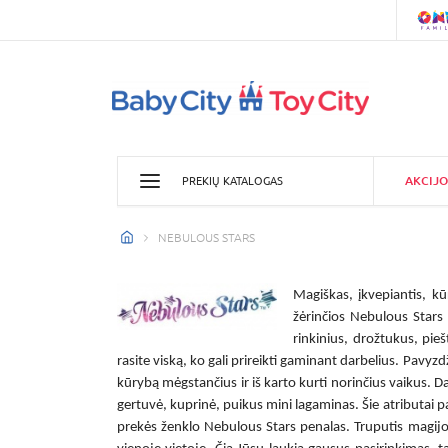
AKCIJO
PREKIŲ KATALOGAS
NEBULOUS STARS
Magiškas, įkvepiantis, kū
žėrinčios
Nebulous Stars
rinkinius, drožtukus, pie
rasite viską, ko gali prireikti gaminant darbelius. Pavyzdž
kūrybą mėgstančius ir iš karto kurti norinčius vaikus. Da
gertuvė, kuprinė, puikus mini lagaminas. Šie atributai 
prekės ženklo
Nebulous Stars penalas
. Truputis magijo