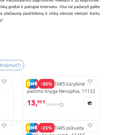
ose vaizduojamos pagrindinės veikėjos ir jų augintiniai.
iską greitai ir patogiai internetu. Visa tai padaryti galite
e plačiausią pasirinkimą ir viską vienoje vietoje! Kartu
y!
 žindymui
(
1
)
-30%
NEBULOUS STARS kūrybinė
piešimo knyga Nenuphia, 11132
e
13,
99 €
19,99 €
-25%
NEBULOUS STARS pūkuota
užrašų knyga, asort., 11455