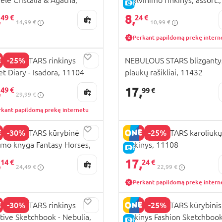
E-KAINA
24
11414
,
8,
49 €
24 €
14,99 €
10,99 €
Perkant papildomą prekę intern
-25%
LOUS STARS rinkinys
NEBULOUS STARS blizganty
et Diary - Isadora, 11104
plaukų rašikliai, 11432
KAINA
,
17,
49 €
99 €
29,99 €
rkant papildomą prekę internetu
-30%
-25%
ULOUS STARS kūrybinė
NEBULOUS STARS karoliukų
imo knyga Fantasy Horses,
rinkinys, 11108
E-KAINA
72
,
17,
14 €
24 €
24,49 €
22,99 €
Perkant papildomą prekę intern
-30%
-25%
LOUS STARS rinkinys
NEBULOUS STARS kūrybinis
tive Sketchbook - Nebulia,
rinkinys Fashion Sketchbook
E-KAINA