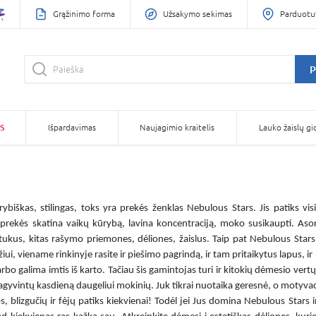
Grąžinimo forma
Užsakymo sekimas
Parduotu
P
S
Išpardavimas
Naujagimio kraitelis
Lauko žaislų gi
rybiškas, stilingas, toks yra prekės ženklas
Nebulous Stars
. Jis patiks v
 prekės
skatina vaikų kūrybą, lavina koncentraciją, moko susikaupti. Asort
štukus, kitas rašymo priemones, dėliones, žaislus. Taip pat
Nebulous Stars 
iui, viename rinkinyje rasite ir piešimo pagrindą, ir tam pritaikytus lapus, ir
rbo galima imtis iš karto. Tačiau šis gamintojas turi ir kitokių dėmesio vertų 
pagyvintų kasdieną daugeliui mokinių. Juk tikrai nuotaika geresnė, o motyva
s, blizgučių ir fėjų patiks kiekvienai! Todėl jei Jus domina
Nebulous Stars i