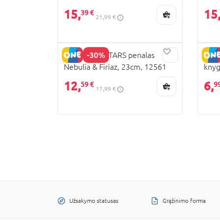
111
15,
15
39 €
21,99 €
-30%
NEBULOUS STARS penalas
NEB
Nebulia & Firiaz, 23cm, 12561
knyg
12,
6,
59 €
9
17,99 €
Užsakymo statusas
Grąžinimo forma