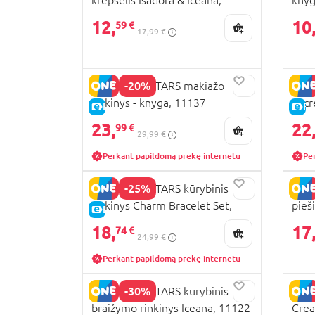
23x21,5cm, 12582
125
12,
10
59 €
17,99 €
-20%
NEBULOUS STARS makiažo
NEBU
rinkinys - knyga, 11137
Secr
E-KAINA
E-
23,
22
99 €
29,99 €
Perkant papildomą prekę internetu
Pe
-25%
NEBULOUS STARS kūrybinis
NEB
rinkinys Charm Bracelet Set,
pieš
E-KAINA
11147
113
18,
17
74 €
24,99 €
Perkant papildomą prekę internetu
-30%
NEBULOUS STARS kūrybinis
NEBU
braižymo rinkinys Iceana, 11122
Crea