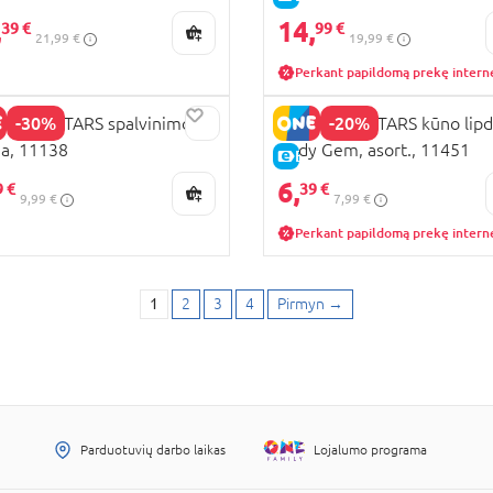
01
Astral Bal, 11142
,
14,
39 €
99 €
21,99 €
19,99 €
Perkant papildomą prekę intern
-30%
-20%
ULOUS STARS spalvinimo
NEBULOUS STARS kūno lipd
a, 11138
Body Gem, asort., 11451
E-KAINA
6,
9 €
39 €
9,99 €
7,99 €
Perkant papildomą prekę intern
1
2
3
4
Pirmyn
→
Parduotuvių darbo laikas
Lojalumo programa