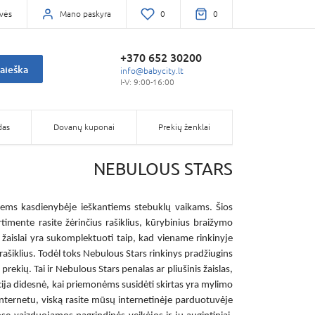
vės
Mano paskyra
0
0
+370 652 30200
aieška
info@babycity.lt
I-V: 9:00-16:00
das
Dovanų kuponai
Prekių ženklai
NEBULOUS STARS
isiems kasdienybėje ieškantiems stebuklų vaikams. Šios
imente rasite žėrinčius rašiklius, kūrybinius braižymo
žaislai
yra sukomplektuoti taip, kad viename rinkinyje
 rašiklius. Todėl toks
Nebulous Stars rinkinys
pradžiugins
prekių. Tai ir
Nebulous Stars penalas
ar pliušinis žaislas,
cija didesnė, kai priemonėms susidėti skirtas yra mylimo
nternetu
, viską rasite mūsų internetinėje parduotuvėje