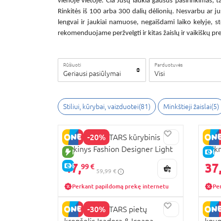
vienoje vietoje. Čia Jūsų laukia gausus pasirinkimas, t
Rinkitės iš 100 arba 300 dalių dėlionių. Nesvarbu ar 
lengvai ir jaukiai namuose, negaišdami laiko kelyje, st
rekomenduojame peržvelgti ir kitas žaislų ir vaikiškų p
Rūšiuoti
Parduotuvės
Geriausi pasiūlymai
Visi
Stiliui, kūrybai, vaizduotei
(
81
)
Minkštieji žaislai
(
5
)
-20%
NEBULOUS STARS kūrybinis
NEBU
rinkinys Fashion Designer Light
reik
NAUJA PREKĖ
E-
Pad, 11214
47,
37
E-KAINA
99 €
59,99 €
Perkant papildomą prekę internetu
Pe
-30%
NEBULOUS STARS pietų
NEB
krepšelis Isadora & Iceana,
knyg