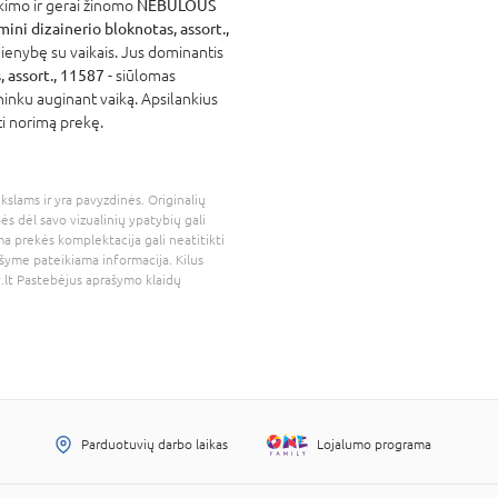
atikimo ir gerai žinomo
NEBULOUS
i dizainerio bloknotas, assort.,
ienybę su vaikais. Jus dominantis
 assort., 11587
- siūlomas
ininku auginant vaiką. Apsilankius
ti norimą prekę.
kslams ir yra pavyzdinės. Originalių
bės dėl savo vizualinių ypatybių gali
a prekės komplektacija gali neatitikti
šyme pateikiama informacija. Kilus
.lt
Pastebėjus aprašymo klaidų
Parduotuvių darbo laikas
Lojalumo programa