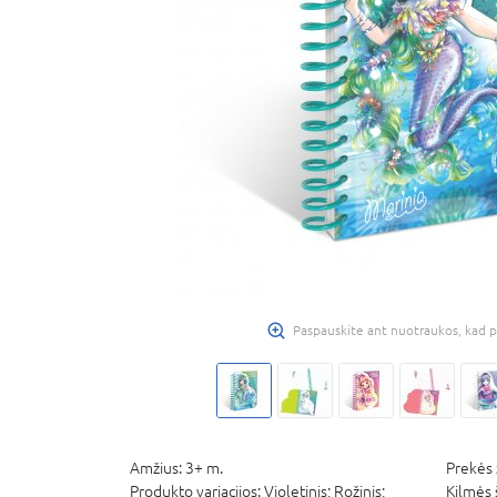
Paspauskite ant nuotraukos, kad p
Amžius:
3+ m.
Prekės 
Produkto variacijos:
Violetinis; Rožinis;
Kilmės 