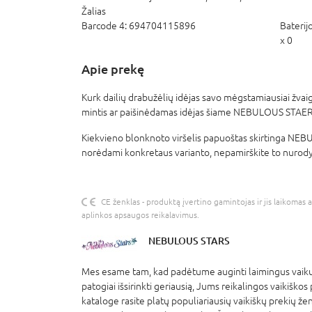
Žalias
Barcode 4:
694704115896
Baterij
x 0
Apie prekę
Kurk dailių drabužėlių idėjas savo mėgstamiausiai žvaig
mintis ar paišinėdamas idėjas šiame NEBULOUS STAERS
Kiekvieno blonknoto viršelis papuoštas skirtinga NE
norėdami konkretaus varianto, nepamirškite to nurod
CE ženklas - produktą įvertino gamintojas ir jis laikomas 
aplinkos apsaugos reikalavimus.
NEBULOUS STARS
Mes esame tam, kad padėtume auginti laimingus vaikus
patogiai išsirinkti geriausią, Jums reikalingos vaikiškos
kataloge rasite platų populiariausių vaikiškų prekių že