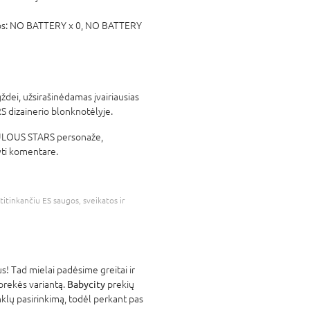
os:
NO BATTERY x 0,
NO BATTERY
ždei, užsirašinėdamas įvairiausias
 dizainerio blonknotėlyje.
BULOUS STARS personaže,
yti komentare.
atitinkančiu ES saugos, sveikatos ir
! Tad mielai padėsime greitai ir
 prekės variantą.
Babycity
prekių
nklų pasirinkimą, todėl perkant pas