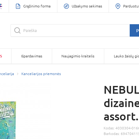
Grąžinimo forma
Užsakymo sekimas
Parduotu
P
S
Išpardavimas
Naujagimio kraitelis
Lauko žaislų gi
celiarija
Kanceliarijos priemonės
NEBUL
dizain
assort
Kodas:
4030304-016
Barkodas:
69470411