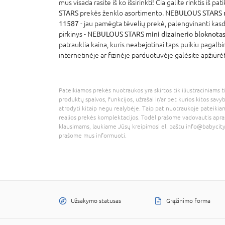
mus visada rasite iš ko išsirinkti! Čia galite rinktis iš p
STARS
prekės ženklo asortimento.
NEBULOUS STARS min
11587
- jau pamėgta tėvelių prekė, palengvinanti kasd
pirkinys -
NEBULOUS STARS mini dizainerio bloknotas,
patrauklia kaina, kuris neabejotinai taps puikiu pagalb
internetinėje ar fizinėje parduotuvėje galėsite apžiūrė
Pateikiamos prekės nuotraukos yra skirtos tik iliustraciniams ti
produktų spalvos, funkcijos, užrašai ir/ar bet kurios kitos savy
atrodyti kitaip negu realybėje. Taip pat nuotraukoje pateikiam
realios prekės komplektacijos. Todėl prašome vadovautis apra
klausimams, laukiame Jūsų kreipimosi el. paštu
info@babycity
prašome mus informuoti.
Užsakymo statusas
Grąžinimo forma