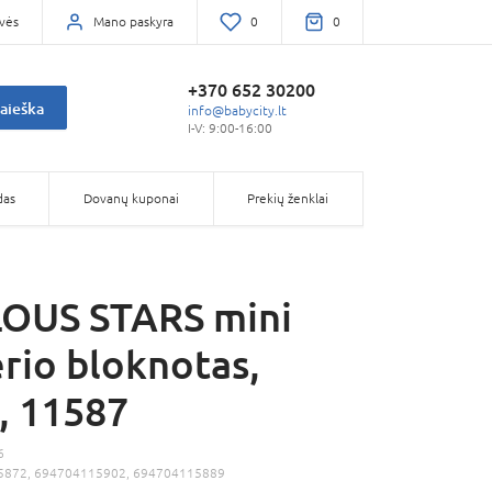
vės
Mano paskyra
0
0
+370 652 30200
aieška
info@babycity.lt
I-V: 9:00-16:00
das
Dovanų kuponai
Prekių ženklai
OUS STARS mini
erio bloknotas,
., 11587
6
5872, 694704115902, 694704115889