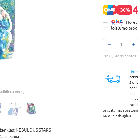
4
-30%
Norėči
lojalumo pro
Prekių kiekis ribota
Nem
pris
Siunt
per 1
adidintumėte ją
jeigu
nenur
Nem
pristatymas į paštom
60 eur ir daugiau.
ženklas:
NEBULOUS STARS
šalis:
Kinija