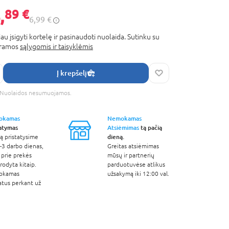
,
89 €
6,99 €
au įsigyti kortelę ir pasinaudoti nuolaida. Sutinku su
gramos
sąlygomis ir taisyklėmis
Į krepšelį
s. Nuolaidos nesumuojamos.
okamas
Nemokamas
tatymas
Atsiėmimas
tą pačią
dieną.
ą pristatysime
-3 darbo dienas,
Greitas atsiėmimas
 prie prekės
mūsų ir partnerių
odyta kitaip.
parduotuvėse atlikus
okamas
užsakymą iki 12:00 val.
atus perkant už