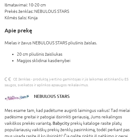
Išmatavimai:
10-20 cm
Prekės ženklas:
NEBULOUS STARS
Kilmės šalis:
Kinija
Apie prekę
Mielas ir žavus NEBULOUS STARS pliušinis žaislas.
20 cm pliušinis žaisliukas
Magijos sklidinai kasdienybei
CE ženklas - produktą įvertino gamintojas ir jis laikomas atitinkančiu ES
saugos, sveikatos ir aplinkos apsaugos reikalavimus.
NEBULOUS STARS
Mes esame tam, kad padėtume auginti laimingus vaikus! Tad mielai
padėsime greitai ir patogiai išsirinkti geriausią, Jums reikalingos
vaikiškos prekės variantą.
Babycity
prekių kataloge rasite platų
populiariausių vaikiškų prekių ženklų pasirinkimą, todėl perkant pas
mus visada rasite iš ko išsirinkti! Čia galite rinktis iš patikimo ir gerai