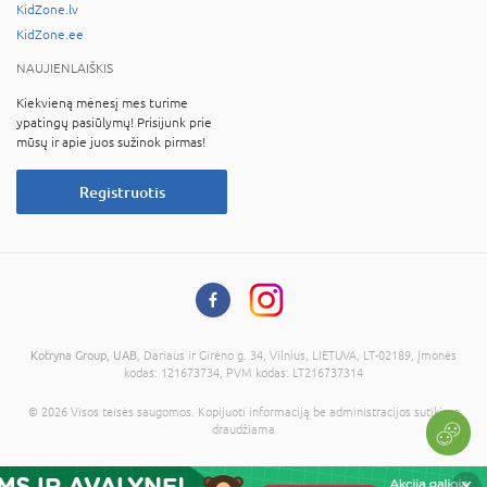
KidZone.lv
KidZone.ee
NAUJIENLAIŠKIS
Kiekvieną mėnesį mes turime
ypatingų pasiūlymų! Prisijunk prie
mūsų ir apie juos sužinok pirmas!
Registruotis
Kotryna Group, UAB
, Dariaus ir Girėno g. 34, Vilnius, LIETUVA, LT-02189, Įmonės
kodas: 121673734, PVM kodas: LT216737314
© 2026 Visos teisės saugomos. Kopijuoti informaciją be administracijos sutikimo
draudžiama