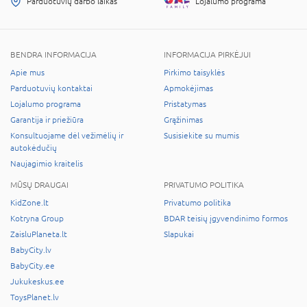
Parduotuvių darbo laikas
Lojalumo programa
BENDRA INFORMACIJA
INFORMACIJA PIRKĖJUI
Apie mus
Pirkimo taisyklės
Parduotuvių kontaktai
Apmokėjimas
Lojalumo programa
Pristatymas
Garantija ir priežiūra
Grąžinimas
Konsultuojame dėl vežimėlių ir
Susisiekite su mumis
autokėdučių
Naujagimio kraitelis
MŪSŲ DRAUGAI
PRIVATUMO POLITIKA
KidZone.lt
Privatumo politika
Kotryna Group
BDAR teisių įgyvendinimo formos
ZaisluPlaneta.lt
Slapukai
BabyCity.lv
BabyCity.ee
Jukukeskus.ee
ToysPlanet.lv