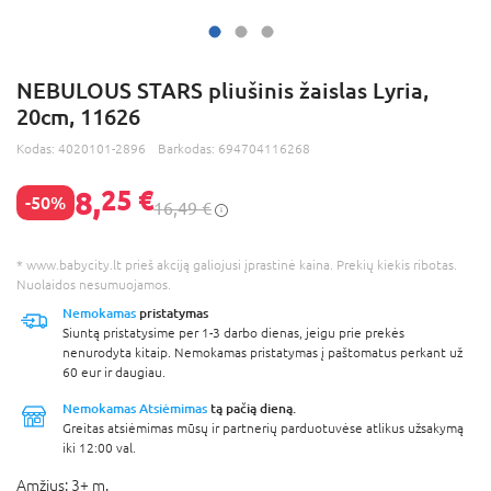
NEBULOUS STARS pliušinis žaislas Lyria,
20cm, 11626
Kodas:
4020101-2896
Barkodas:
694704116268
8,
25 €
-50%
16,49 €
* www.babycity.lt prieš akciją galiojusi įprastinė kaina. Prekių kiekis ribotas.
Nuolaidos nesumuojamos.
Nemokamas
pristatymas
Siuntą pristatysime per 1-3 darbo dienas, jeigu prie prekės
nenurodyta kitaip. Nemokamas pristatymas į paštomatus perkant už
60 eur ir daugiau.
Nemokamas Atsiėmimas
tą pačią dieną.
Greitas atsiėmimas mūsų ir partnerių parduotuvėse atlikus užsakymą
iki 12:00 val.
Amžius:
3+ m.