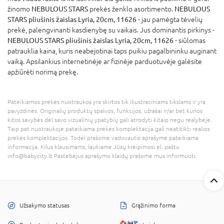
žinomo
NEBULOUS STARS
prekės ženklo asortimento.
NEBULOUS
STARS pliušinis žaislas Lyria, 20cm, 11626
- jau pamėgta tėvelių
prekė, palengvinanti kasdienybę su vaikais. Jus dominantis pirkinys -
NEBULOUS STARS pliušinis žaislas Lyria, 20cm, 11626
- siūlomas
patrauklia kaina, kuris neabejotinai taps puikiu pagalbininku auginant
vaiką. Apsilankius internetinėje ar fizinėje parduotuvėje galėsite
apžiūrėti norimą prekę.
Pateikiamos prekės nuotraukos yra skirtos tik iliustraciniams tikslams ir yra
pavyzdinės. Originalių produktų spalvos, funkcijos, užrašai ir/ar bet kurios
kitos savybės dėl savo vizualinių ypatybių gali atrodyti kitaip negu realybėje.
Taip pat nuotraukoje pateikiama prekės komplektacija gali neatitikti realios
prekės komplektacijos. Todėl prašome vadovautis aprašyme pateikiama
informacija. Kilus klausimams, laukiame Jūsų kreipimosi el. paštu
info@babycity.lt Pastebėjus aprašymo klaidų prašome mus informuoti.
Užsakymo statusas
Grąžinimo forma