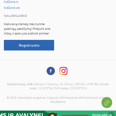
KidZone.lv
KidZone.ee
NAUJIENLAIŠKIS
Kiekvieną mėnesį mes turime
ypatingų pasiūlymų! Prisijunk prie
mūsų ir apie juos sužinok pirmas!
Registruotis
Kotryna Group, UAB
, Dariaus ir Girėno g. 34, Vilnius, LIETUVA, LT-02189, Įmonės
kodas: 121673734, PVM kodas: LT216737314
© 2026 Visos teisės saugomos. Kopijuoti informaciją be administracijos sutikimo
draudžiama
X