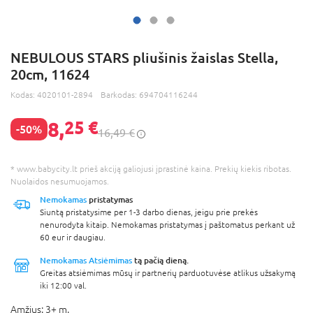
NEBULOUS STARS pliušinis žaislas Stella,
20cm, 11624
Kodas:
4020101-2894
Barkodas:
694704116244
8,
25 €
-50%
16,49 €
* www.babycity.lt prieš akciją galiojusi įprastinė kaina. Prekių kiekis ribotas.
Nuolaidos nesumuojamos.
Nemokamas
pristatymas
Siuntą pristatysime per 1-3 darbo dienas, jeigu prie prekės
nenurodyta kitaip. Nemokamas pristatymas į paštomatus perkant už
60 eur ir daugiau.
Nemokamas Atsiėmimas
tą pačią dieną.
Greitas atsiėmimas mūsų ir partnerių parduotuvėse atlikus užsakymą
iki 12:00 val.
Amžius:
3+ m.