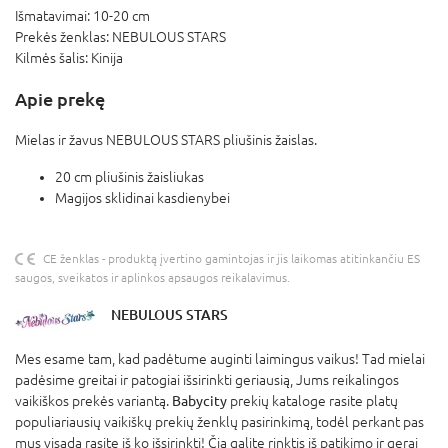
Išmatavimai:
10-20 cm
Prekės ženklas:
NEBULOUS STARS
Kilmės šalis:
Kinija
Apie prekę
Mielas ir žavus NEBULOUS STARS pliušinis žaislas.
20 cm pliušinis žaisliukas
Magijos sklidinai kasdienybei
CE ženklas - produktą įvertino gamintojas ir jis laikomas atitinkančiu ES
saugos, sveikatos ir aplinkos apsaugos reikalavimus.
NEBULOUS STARS
Mes esame tam, kad padėtume auginti laimingus vaikus! Tad mielai
padėsime greitai ir patogiai išsirinkti geriausią, Jums reikalingos
vaikiškos prekės variantą.
Babycity
prekių kataloge rasite platų
populiariausių vaikiškų prekių ženklų pasirinkimą, todėl perkant pas
mus visada rasite iš ko išsirinkti! Čia galite rinktis iš patikimo ir gerai