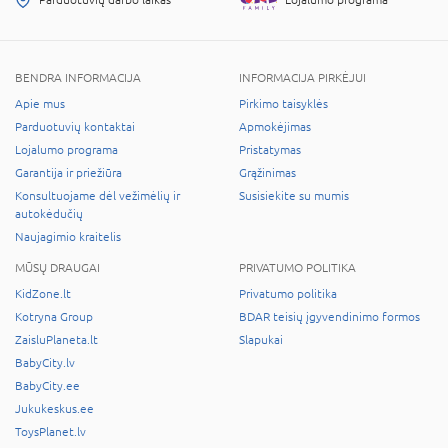
Parduotuvių darbo laikas
Lojalumo programa
BENDRA INFORMACIJA
INFORMACIJA PIRKĖJUI
Apie mus
Pirkimo taisyklės
Parduotuvių kontaktai
Apmokėjimas
Lojalumo programa
Pristatymas
Garantija ir priežiūra
Grąžinimas
Konsultuojame dėl vežimėlių ir
Susisiekite su mumis
autokėdučių
Naujagimio kraitelis
MŪSŲ DRAUGAI
PRIVATUMO POLITIKA
KidZone.lt
Privatumo politika
Kotryna Group
BDAR teisių įgyvendinimo formos
ZaisluPlaneta.lt
Slapukai
BabyCity.lv
BabyCity.ee
Jukukeskus.ee
ToysPlanet.lv