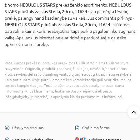
žinomo
NEBULOUS STARS
prekės ženklo asortimento.
NEBULOUS
STARS pliušinis žaislas Stella, 20cm, 11624
- jau pamėgta tėvelių
prekė, palengvinanti kasdienybę su vaikais. Jus dominantis pirkinys -
NEBULOUS STARS pliušinis žaislas Stella, 20cm, 11624
- siūlomas
patrauklia kaina, kuris neabejotinai taps puikiu pagalbininku auginant
vaiką. Apsilankius internetinėje ar fizinėje parduotuvėje galėsite
apžiūrėti norimą prekę.
Pateikiamos prekės nuotraukos yra skirtos tik iliustraciniams tikslams ir yra
pavyzdinės. Originalių produktų spalvos, funkcijos, užrašai ir/ar bet kurios
kitos savybės dėl savo vizualinių ypatybių gali atrodyti kitaip negu realybėje.
Taip pat nuotraukoje pateikiama prekės komplektacija gali neatitikti realios
prekės komplektacijos. Todėl prašome vadovautis aprašyme pateikiama
informacija. Kilus klausimams, laukiame Jūsų kreipimosi el. paštu
info@babycity.lt Pastebėjus aprašymo klaidų prašome mus informuoti.
Užsakymo statusas
Grąžinimo forma