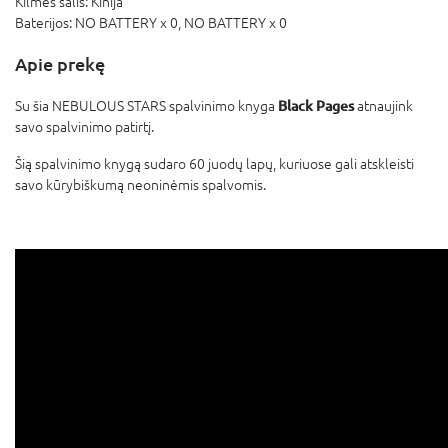
Kilmės šalis:
Kinija
Baterijos:
NO BATTERY x 0,
NO BATTERY x 0
Apie prekę
Black Pages
Su šia NEBULOUS STARS spalvinimo knyga
atnaujink
savo spalvinimo patirtį.
Šią spalvinimo knygą sudaro 60 juodų lapų, kuriuose gali atskleisti
savo kūrybiškumą neoninėmis spalvomis.