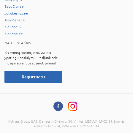
BabyCity.ee
Jukukeskus.ee
ToysPlanet.lv
KidZone.lv
KidZone.ee
NAUJIENLAIŠKIS
Kiekvieną mėnesį mes turime
ypatingų pasiūlymų! Prisijunk prie
mūsų ir apie juos sužinok pirmas!
Registruotis
Kotryna Group, UAB
, Dariaus ir Girėno g. 34, Vilnius, LIETUVA, LT-02189, Įmonės
kodas: 121673734, PVM kodas: LT216737314