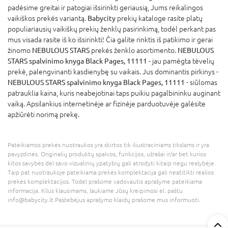
padėsime greitai ir patogiai išsirinkti geriausią, Jums reikalingos
vaikiškos prekės variantą.
Babycity
prekių kataloge rasite platų
populiariausių vaikiškų prekių ženklų pasirinkimą, todėl perkant pas
mus visada rasite iš ko išsirinkti! Čia galite rinktis iš patikimo ir gerai
žinomo
NEBULOUS STARS
prekės ženklo asortimento.
NEBULOUS
STARS spalvinimo knyga Black Pages, 11111
- jau pamėgta tėvelių
prekė, palengvinanti kasdienybę su vaikais. Jus dominantis pirkinys -
NEBULOUS STARS spalvinimo knyga Black Pages, 11111
- siūlomas
patrauklia kaina, kuris neabejotinai taps puikiu pagalbininku auginant
vaiką. Apsilankius internetinėje ar fizinėje parduotuvėje galėsite
apžiūrėti norimą prekę.
Pateikiamos prekės nuotraukos yra skirtos tik iliustraciniams tikslams ir yra
pavyzdinės. Originalių produktų spalvos, funkcijos, užrašai ir/ar bet kurios
kitos savybės dėl savo vizualinių ypatybių gali atrodyti kitaip negu realybėje.
Taip pat nuotraukoje pateikiama prekės komplektacija gali neatitikti realios
prekės komplektacijos. Todėl prašome vadovautis aprašyme pateikiama
informacija. Kilus klausimams, laukiame Jūsų kreipimosi el. paštu
info@babycity.lt Pastebėjus aprašymo klaidų prašome mus informuoti.