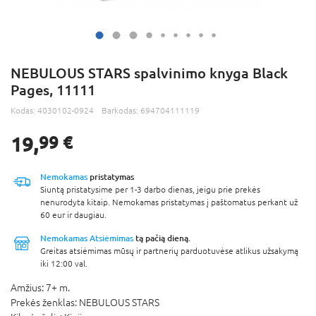
NEBULOUS STARS spalvinimo knyga Black
Pages, 11111
Kodas:
4030102-0924
Barkodas:
694704111119
19,
99 €
Nemokamas
pristatymas
Siuntą pristatysime per 1-3 darbo dienas, jeigu prie prekės
nenurodyta kitaip. Nemokamas pristatymas į paštomatus perkant už
60 eur ir daugiau.
Nemokamas Atsiėmimas
tą pačią dieną.
Greitas atsiėmimas mūsų ir partnerių parduotuvėse atlikus užsakymą
iki 12:00 val.
Amžius:
7+ m.
Prekės ženklas:
NEBULOUS STARS