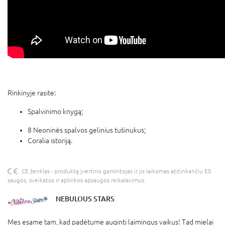
Rinkinyje rasite:
Spalvinimo knygą;
8 Neoninės spalvos gelinius tušinukus;
Coralia istoriją.
CE ženklas - produktą įvertino gamintojas ir jis laikomas atitinkančiu ES
saugos, sveikatos ir aplinkos apsaugos reikalavimus.
NEBULOUS STARS
Mes esame tam, kad padėtume auginti laimingus vaikus! Tad mielai