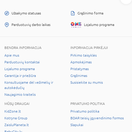
Užsakymo statusas
Grąžinimo forma
Parduotuvių darbo laikas
Lojalumo programa
BENDRA INFORMACIJA
INFORMACIJA PIRKĖJUI
Apie mus
Pirkimo taisyklės
Parduotuvių kontaktai
Apmokėjimas
Lojalumo programa
Pristatymas
Garantija ir priežiūra
Grąžinimas
Konsultuojame dėl vežimėlių ir
Susisiekite su mumis
autokėdučių
Naujagimio kraitelis
MŪSŲ DRAUGAI
PRIVATUMO POLITIKA
KidZone.lt
Privatumo politika
Kotryna Group
BDAR teisių įgyvendinimo formos
ZaisluPlaneta.lt
Slapukai
BabyCity.lv