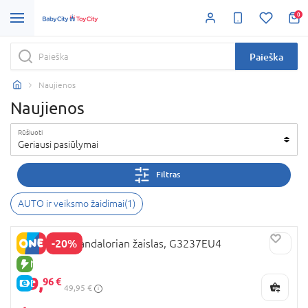
0
Paieška
Naujienos
Naujienos
Rūšiuoti
Geriausi pasiūlymai
Filtras
AUTO ir veiksmo žaidimai
(
1
)
-20%
NERF The Mandalorian žaislas, G3237EU4
NAUJA PREKĖ
39,
96 €
E-KAINA
49,95 €