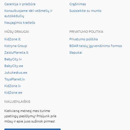
Garantija ir priežiūra
Grąžinimas
Konsultuojame dėl vežimėlių ir
Susisiekite su mumis
autokėdučių
Naujagimio kraitelis
MŪSŲ DRAUGAI
PRIVATUMO POLITIKA
KidZone.lt
Privatumo politika
Kotryna Group
BDAR teisių įgyvendinimo formos
ZaisluPlaneta.lt
Slapukai
BabyCity.lv
BabyCity.ee
Jukukeskus.ee
ToysPlanet.lv
KidZone.lv
KidZone.ee
NAUJIENLAIŠKIS
Kiekvieną mėnesį mes turime
ypatingų pasiūlymų! Prisijunk prie
mūsų ir apie juos sužinok pirmas!